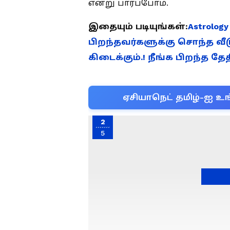
என்று பார்ப்போம்.
இதையும் படியுங்கள்:
Astrolog
பிறந்தவர்களுக்கு சொந்த வீட
கிடைக்கும்.! நீங்க பிறந்த தே
ஏசியாநெட் தமிழ்-ஐ உங
2
5