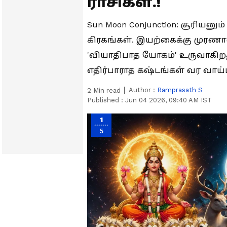
ராசிகள்.!
Sun Moon Conjunction: சூரியனும
கிரகங்கள். இயற்கைக்கு முர
'வியாதிபாத யோகம்' உருவாகிறது
எதிர்பாராத கஷ்டங்கள் வர வாய்ப
Author :
Ramprasath S
2
Min read
Published :
Jun 04 2026, 09:40 AM IST
1
5