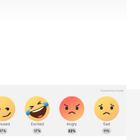
ல் உருவாகும் வியாதிபாத யோகம், மேஷ
றை விளைவுகளைத் தரலாம். குறிப்பாக,
ளுடன் அதிகம் சண்டை போட வாய்ப்புள்ளது.
. இந்த நேரத்தில் எவ்வளவு உழைத்தாலும்
ராட்டுக்குப் பதில் விமர்சனங்களைச் சந்திக்க
மிகவும் கவனமாக இருக்க வேண்டும்.
 ஏமாற்றப்படும் அபாயம் உள்ளது.
Transit 2026: திருவாதிரை நட்சத்திரத்தில்