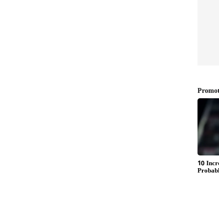
க மாறப்போகும் 5 ராசிகள்.! உங்க ராசி
irth:
Mercury Transit 2026:
திருவாதிரை
சொந்த
நட்சத்திரத்தில் புதன்.!
ாங்கும்
தொழிலில் அம்பானியாக
 நீங்க
மாறப்போகும் 5 ராசிகள்.!
கா?
உங்க ராசி இருக்கா?