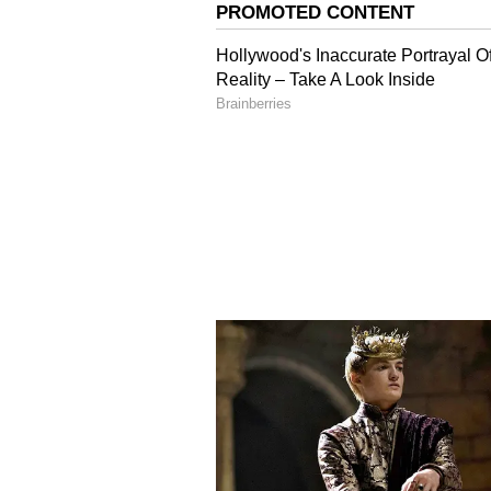
Image Credit :
Asianet News
கன்னி
கன்னி ராசிக்காரர்களுக்கு இந்
கஷ்டங்களையும் பிரச்சனைகளைய