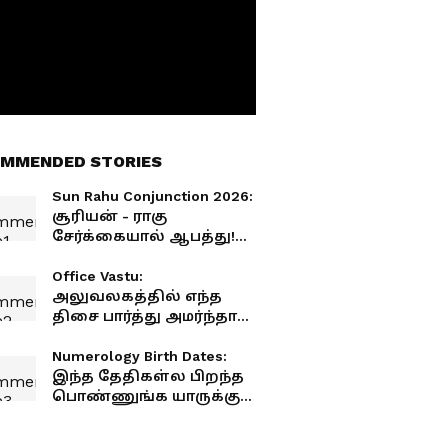
MMENDED STORIES
Sun Rahu Conjunction 2026:
சூரியன் - ராகு
சேர்க்கையால் ஆபத்து!
இந்த ராசிகாரர்கள்
ரொம்பவே எச்சரிக்கையா
Office Vastu:
இருக்கணும்!
அலுவலகத்தில் எந்த
திசை பார்த்து அமர்ந்தால்
நல்லது? ஜோதிடம்,
வாஸ்து கூறும் விளக்கம்!
Numerology Birth Dates:
இந்த தேதிகள்ல பிறந்த
பொண்ணுங்க யாருக்கும்
பயப்பட மாட்டாங்க! உங்க
தேதி இருக்கா?