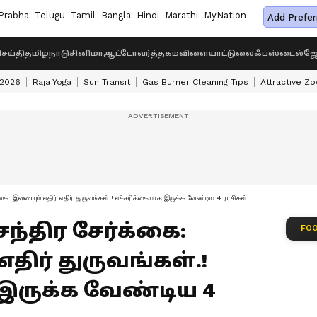
Prabha
Telugu
Tamil
Bangla
Hindi
Marathi
MyNation
Add Prefer
ெய்தி
தமிழ்நாடு
சினிமா
ஆட்டோ
வர்த்தகம்
விளையாட்டு
லைஃப்ஸ்டைல்
ஜோ
 2026
Raja Yoga
Sun Transit
Gas Burner Cleaning Tips
Attractive Zo
கை: இணையும் எதிர் எதிர் துருவங்கள்.! எச்சரிக்கையாக இருக்க வேண்டிய 4 ராசிகள்.!
 சந்திர சேர்க்கை:
FOO
திர் துருவங்கள்.!
இருக்க வேண்டிய 4