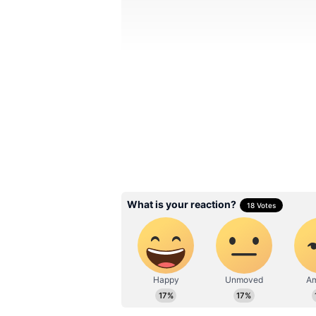
Image Credit :
Asianet News
மேஷம்
சூரியன்-சந்திரன் சேர்க்கையா
ராசிக்காரர்களுக்கு சில எதிர்ம
தங்களுக்குப் பிடித்தமானவர்க
இதனால் மனக்கசப்பு உண்டாகும்
உரிய அங்கீகாரம் கிடைக்காது. பா
நேரிடலாம். பண விஷயங்களில் 
இல்லையென்றால், மற்றவர்களால்
இதையும் படியுங்கள்:
Mercury 