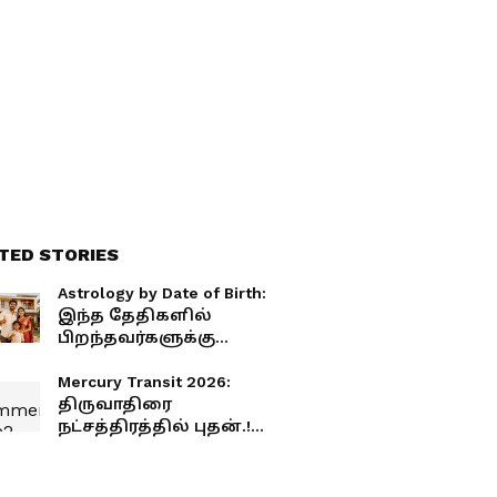
TED STORIES
Astrology by Date of Birth:
இந்த தேதிகளில்
பிறந்தவர்களுக்கு
சொந்த வீடு, சொந்த கார்
வாங்கும் யோகம்
Mercury Transit 2026:
கிடைக்கும்.! நீங்க பிறந்த
திருவாதிரை
தேதி இருக்கா?
நட்சத்திரத்தில் புதன்.!
தொழிலில் அம்பானியாக
மாறப்போகும் 5 ராசிகள்.!
உங்க ராசி இருக்கா?