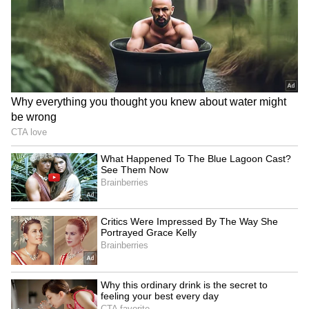
3
5
Image Credit :
Pixabay
ரிஷபம்
ரிஷபம் மற்றும் கடக ராசிக்காரர்களுக்கு
இந்த கிரக பார்வை பணவரவு மற்றும் சமூக
செல்வாக்கை அதிகரிக்க கூடியதாக
கூறப்படுகிறது. அரசியல் தொடர்புகள்
வலுப்பெறலாம். தொழிலில் லாப
வாய்ப்புகள் அதிகரிக்கலாம். குடும்ப