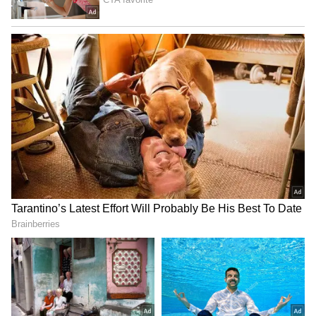
சொத்து விவகாரங்களில் சாதகமான
முடிவுகள் கிடைக்கும் எனவும்
தெரிவிக்கப்பட்டுள்ளது. சம்பள உயர்வு
அல்லது கூடுதல் வருமானம் கிடைக்கும்
வாய்ப்பு உருவாகலாம்.
இதையும் படியுங்கள்…
Siragadikka Aasai :
மீனாவுக்கு ஸ்கெட்ச் போட்ட
சிந்தாமணியின் கணவர்... அடிதடியில்
இறங்கிய மனோஜ் - முத்து..!