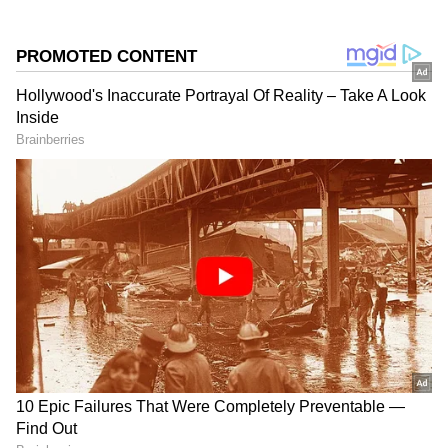
இணைப்பு பாதிப்பை மட்டும் தராது. சில
சமயங்களில் அதிர்ஷ்ட கதவுகளையும்
திறக்கும். மீன ராசியில் பயணிக்கும் சனி
தனது மூன்றாம் பார்வையை நோக்கி
வருவது அதுபோன்ற ஒரு கிரக அமைப்பாக
பார்க்கப்படுகிறது.
Add Asianetnews Tamil as a Preferred
Source