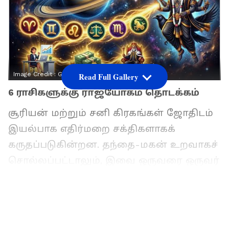
Image Credit :
Gemini AI
Read Full Gallery
6 ராசிகளுக்கு ராஜயோகம் தொடக்கம்
சூரியன் மற்றும் சனி கிரகங்கள் ஜோதிடம்
இயல்பாக எதிர்மறை சக்திகளாகக்
கருதப்படுகின்றன. தந்தை-மகன் உறவாகச்
சொல்லப்பட்டாலும், இவை ஒருவரை ஒருவர்
பார்க்கும் காலங்களில் வாழ்க்கையில்
ஏற்படும் சவால்களும் அதிகரிக்கும் என பல
ஜோதிட நூல்கள் குறிப்பிடுகின்றன.
ஆனால், எல்லா நேரங்களிலும் இந்த