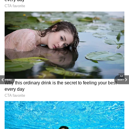
Image Credit :
Asianet News
சிம்மம்
ஜூன் 21 வரை, சிம்ம ராசிக்காரர்கள்
கோபத்தை தவிர்க்க வேண்டும்.
முக்கியமான வேலைகளில் ஏற்படும் தொடர்
தாமதங்களால் பதற்றம் உண்டாகும்.
தொழில் கூட்டாளிகளால் நீங்கள்
PREV
NEXT
ஏமாற்றப்படலாம். வேலையில் செய்யும் ஒரு
சிறிய தவறு கூட பெரிய விவாதப்
பொருளாக மாறலாம். உங்கள் பேச்சால்
குடும்பத்தில் கருத்து வேறுபாடுகள்
அதிகரிக்கக்கூடும்.