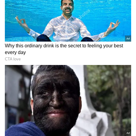
திருமணம் தாமதமாகலாம். மனைவி
மற்றும் பிள்ளைகளைப் பற்றிய கவலைகள்
அதிகரிக்கும். ஆசிரியர்களின்
ஆலோசனையைக் கேட்காததால்
மாணவர்கள் பாதிக்கப்படலாம். போலீஸ்
அல்லது சட்டம் தொடர்பான விஷயங்களில்
காட்டும் அலட்சியம் உங்களுக்குப் பெரிய
விலையைக் கொடுக்க வைக்கும். சோர்வும்
எரிச்சலும் அதிகமாகும்.
பரிகாரம்:
சூரிய பகவானை வழிபட்டு, ஏழை
மாணவர்களின் கல்விக்கு உதவி
செய்யுங்கள்.
Shukra Gochar: சுக்கிரன் பெயர்ச்சி.! இந்த 4