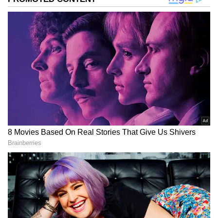
கடுமையான மோதல்கள், மன அழுத்தம்,
தொழில் தடைகள், திருமணம் மற்றும்
குழந்தை பாக்கியம் தொடர்பான
பிரச்சனைகள் ஏற்படலாம் என ஜோதிடர்கள்
கூறுகின்றனர். கால சர்ப்ப யோகத்தால்
அடுத்த 14 நாட்கள் எச்சரிக்கையாக இருக்க
வேண்டிய ராசிகள் குறித்து இந்த பதிவில்
விரிவாகப் பார்க்கலாம்.
Trigrahi Yoga 2026: 12 ஆண்டுகளுக்கு
பிறகு ஒரே ராசியில் அமரும் 3 சுப
கிரகங்கள்.! 4 ராசிகளுக்கு ராஜயோகம்.!
ஏசியாநெட் தமிழ்-ஐ உங்கள் முதன்மைத்
தேர்வாக்குங்கள்