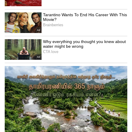
Related Articles
Trigrahi Yoga 2026: 12 ஆண்டுகளுக்கு
பிறகு ஒரே ராசியில் அமரும் 3 சுப
கிரகங்கள்.! 4 ராசிகளுக்கு ராஜயோகம்.!
Shukra Gochar: சுக்கிரன் பெயர்ச்சி.! இந்த
4 ராசிக்காரர்களுக்கு ஒரு மாசம்
கொண்டாட்டம் தான்.!
3
5