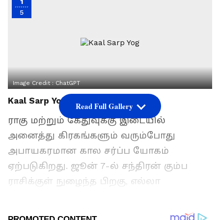
1
5
Image Credit :
ChatGPT
Kaal Sarp Yog
Read Full Gallery
ராகு மற்றும் கேதுவுக்கு இடையில்
அனைத்து கிரகங்களும் வரும்போது
அபாயகரமான கால சர்ப்ப யோகம்
ஏற்படுகிறது. ஜூன் 7-ல் சந்திரன் கும்ப
ராசிக்குள் நுழைந்த பிறகு, எல்லா
கிரகங்களும் ராகு-கேது அச்சுக்குள்
வந்துவிட்டன. இந்த யோகத்தால்