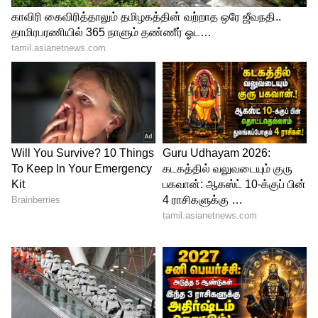
Image Credit :
Asianet News
விருச்சிகம்
ஜூன் 21 வரை, விருச்சிக ராசிக்காரர்கள்
சின்ன சின்ன விஷயங்களுக்குக் கூட
அதிகமாக எதிர்வினையாற்றுவதைத்
தவிர்க்க வேண்டும். அலுவலகத்தில்
உங்கள் உழைப்புக்கான பெயரை வேறு
யாராவது தட்டிச் செல்ல முயற்சிப்பார்கள்.
ஒரு முக்கிய பிசினஸ் வாடிக்கையாளர்
கடைசி நேரத்தில் பின்வாங்கலாம்.