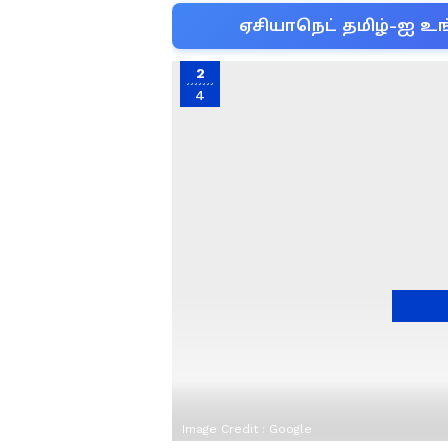
ஏசியாநெட் தமிழ்-ஐ உங
2
4
Image Credit :
Google