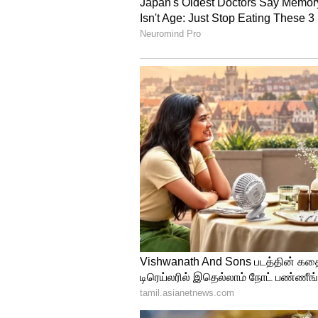
4
4
Image Credit :
Getty
விருச்சிக ராசி
செவ்வாய் பகவான் ரோகிணி நட்சத