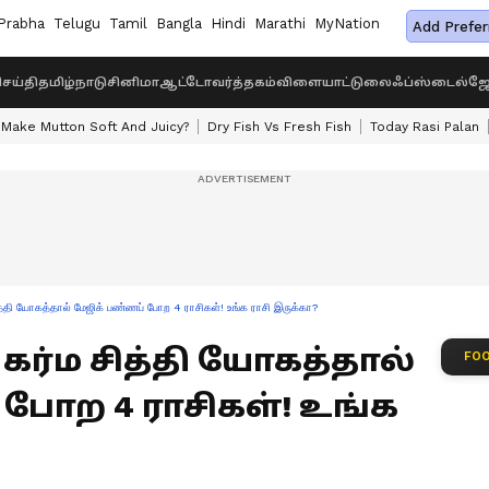
Prabha
Telugu
Tamil
Bangla
Hindi
Marathi
MyNation
Add Prefer
ெய்தி
தமிழ்நாடு
சினிமா
ஆட்டோ
வர்த்தகம்
விளையாட்டு
லைஃப்ஸ்டைல்
ஜோ
Make Mutton Soft And Juicy?
Dry Fish Vs Fresh Fish
Today Rasi Palan
ி யோகத்தால் மேஜிக் பண்ணப் போற 4 ராசிகள்! உங்க ராசி இருக்கா?
 : கர்ம சித்தி யோகத்தால்
FOO
போற 4 ராசிகள்! உங்க