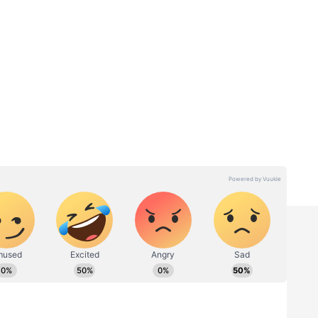
த்திரத்திற்குள் பெயர்ச்சி அடைவதால், கடக
பெறுவார்கள். பணியில் இருப்பவர்கள் செய்யும்
 பெறுவார்கள். இவர்கள் செய்யும் கடின
ார்கள். பாராட்டுக்களைப் பெறுவீர்கள்.
் கிடைக்கும். எதிர்பாராத விதமாக வருமானம்
ச்சனைகளும் தீரும். மிகவும் மகிழ்ச்சியாக
 இதை 41
Astrology : கூட்டணி
தினால்
அமைத்த எதிரி கிரகங்கள்!
ாடியே
இந்த 5 ராசிகளுக்கு
ுமப்
ஜாக்பாட்!