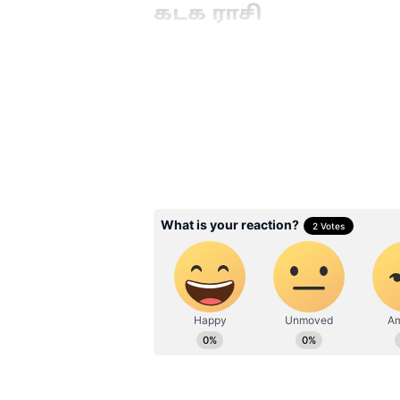
கடக ராசி
செவ்வாய் பகவான் ரோகிணி நட்ச
ராசிக்காரர்கள் சுப பலன்களைப் 
அனைத்து வேலைகளிலும் வெற்றி
உழைப்பை அனைவரும் அங்கீகரிப்ப
வாழ்க்கையில் புதிய வாய்ப்புகள
உயரும். குடும்பத்தில் உள்ள பிர
நேரத்தைக் கழிப்பீர்கள்.
Related Articles
Kubera Kungumam :
நாட்கள் பயன்படுத்
பணம் உங்க பின்ன
வரும்! பச்சைக் குங்க