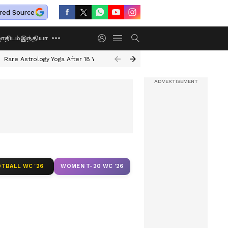
red Source
திடம்
இந்தியா
Rare Astrology Yoga After 18 Years
Dwi Pushkar Yoga 2026
Guru Peyar
TBALL WC '26
WOMEN T-20 WC '26