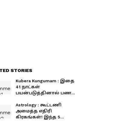
TED STORIES
Kubera Kungumam : இதை
41 நாட்கள்
பயன்படுத்தினால் பணம்
உங்க பின்னாடியே வரும்!
பச்சைக் குங்குமப்
Astrology : கூட்டணி
பலன்கள்!
அமைத்த எதிரி
கிரகங்கள்! இந்த 5
ராசிகளுக்கு ஜாக்பாட்!