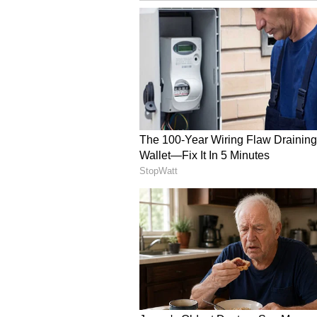
Image Credit :
AI Generated
சிம்ம ராசி
செவ்வாய் பகவான் ரோகிணி நட்சத
ராசிக்காரர்களின் வாழ்க்கை அற்
கிடைக்கும். நிலுவையில் உள்ள 
மதிப்பும் மரியாதையும் உயரும்.
காலம் மிகவும் சாதகமாக இருக்கு
கிடைக்க வாய்ப்புகள் உள்ளன. க
இரட்டிப்பாகும்.
Astrology : கூட்டணி அமைத்த 
ஜாக்பாட்!