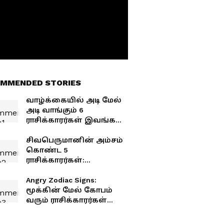
MMENDED STORIES
வாழ்க்கையில் அடி மேல்
அடி வாங்கும் 6
ராசிக்காரர்கள் இவங்க
தான்
சிவபெருமானின் அம்சம்
கொண்ட 5
ராசிக்காரர்கள்:
இவர்களிடம் இருக்கும்
மகாசக்தி என்ன
Angry Zodiac Signs:
தெரியுமா?
மூக்கின் மேல் கோபம்
வரும் ராசிக்காரர்கள்
இவர்கள்தான்.. முழு
லிஸ்ட் இதோ!