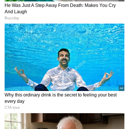
2
6
Image Credit :
Asianet News