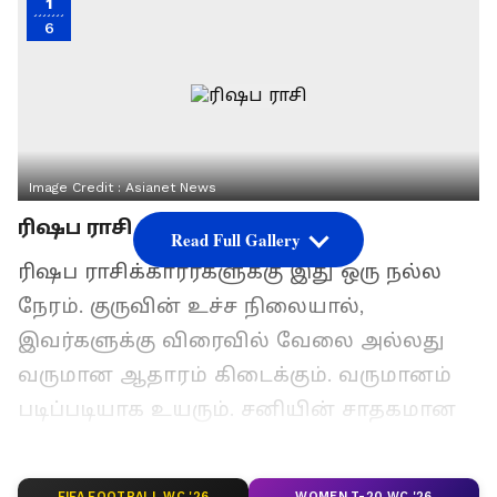
1
6
Image Credit :
Asianet News
ரிஷப ராசி
Read Full Gallery
ரிஷப ராசிக்காரர்களுக்கு இது ஒரு நல்ல
நேரம். குருவின் உச்ச நிலையால்,
இவர்களுக்கு விரைவில் வேலை அல்லது
வருமான ஆதாரம் கிடைக்கும். வருமானம்
படிப்படியாக உயரும். சனியின் சாதகமான
பார்வையால், நண்பர்கள் அல்லது தூரத்து
உறவினர்களிடமிருந்து உதவி கிடைக்க
FIFA FOOTBALL WC '26
WOMEN T-20 WC '26