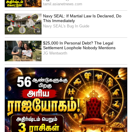
Image Credit :
Asianet News
கடக ராசி
இந்த ராசியில் குரு உச்சம் பெற்று, சனியின்
பார்வை பாக்கிய ஸ்தானத்தில் இருப்பதால்,
இவர்களின் கனவுகள் நனவாகும். வேலை
இல்லாமை, மோசமான நிதிநிலை, குடும்பப்
பிரச்னைகள் போன்ற சிக்கல்கள் விரைவில்
தீரும். சொத்துத் தகராறுகள் முடிவுக்கு
வரும். வருமான வழிகள் உருவாகும்.
பெற்றோரிடமிருந்து உதவி கிடைக்கும்.
ஆரோக்கியம் மேம்படும்.
Labh Drishti Rajyog 2026: குரு - செவ்வாய்
இணைவு.! 4 ராசிகளின் தலைவிதியே