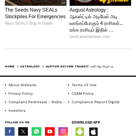
Image Credit :
Asianet News
கன்னி ராசி
கடந்த சில ஆண்டுகளாக கடன் மற்றும்
நோய்களால் அவதிப்பட்டு வந்த கன்னி
HOME
ASTROLOGY
JUPITER SATURN TRANSIT: சனி மீது விழும் குருவின் 9 ஆம் பார்வை.! 5 ராசிகளுக்கு மகா பாக்கியம்.! கஷ்டங்களில் இருந்து மீண்டு வரப்போகும் அதிர்ஷ்ட ராசிகள்!
ராசிக்காரர்கள், விரைவில் இவற்றிலிருந்து
விடுபடுவார்கள். குருவின் சுபப்
About Website
Terms Of Use
பார்வையால் தனிப்பட்ட மற்றும் நிதிப்
Privacy Policy
CSAM Policy
பிரச்னைகளுக்குத் தீர்வு கிடைக்கும்.
Complaint Redressal - Website
Compliance Report Digital
எவ்வளவு கடினமான சூழலில் இருந்தும்
Investors
அவர்களால் மீண்டு வர முடியும். வேலை
FOLLOW US ON
DOWNLOAD APP
கிடைப்பதோடு, நிதி ஆதரவும் கிடைக்க