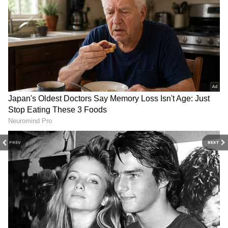
மிதுன ராசி
மிதுன ராசிக்காரர்கள் சில காலமாக
வேலைப் பிரச்னைகளால் சிரமப்பட்டு
வந்தனர். இப்போது குருவின் உச்ச
நிலையால், விரும்பிய வேலை,
திருப்தியான சம்பளம் கிடைக்கும்.
வருமானம் அதிகரிப்பதால், அடுத்த 4-5
மாதங்களில் கடனில் இருந்து மீண்டு
சொந்தக் காலில் நிற்பார்கள்.
PREV
NEXT
நண்பர்களிடமிருந்தும் உதவி கிடைக்கும்.
Parivartana Yoga 2026: சுக்கிரன்
சந்திரனின் அபூர்வ கூட்டணி.! குபேர
யோகத்தை பெறப்போகும் அந்த 6
அதிர்ஷ்ட ராசிகள் யார்?