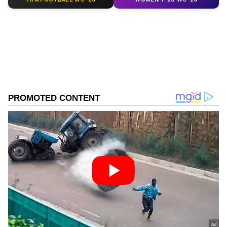
வாய்ப்புள்ளது. குடும்பத்தினர் ஆதரவுடன்
நிலைமை மாறும். தன்னம்பிக்கை
அதிகரிக்கும்.
Shukra Gochar 2026: இன்று சுக்கிரன்
நட்சத்திரப் பெயர்ச்சி: 5
ராசிக்காரர்களுக்கு சுக்கிர மகா தசை
தொடக்கம்.! குபேரனாக மாற பொன்னான
வாய்ப்பு.!
ஏசியாநெட் தமிழ்-ஐ உங்கள் முதன்மைத்
தேர்வாக்குங்கள்