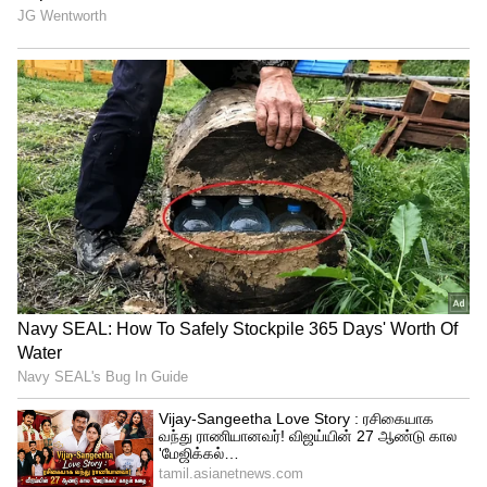
நிறையும் (Mass) அடுத்த நிறையைத் தன்
பால் கவர்ந்திழுக்கிறது. அதேபோல்,
பூமிக்கும் பிற கோள்களுக்கும் இடையே
உள்ள ஈர்ப்பு விசையின் தாக்கம் பூமியில்
உள்ள உயிரினங்கள் மீது நேரடியாகப்
பாய்கிறது.