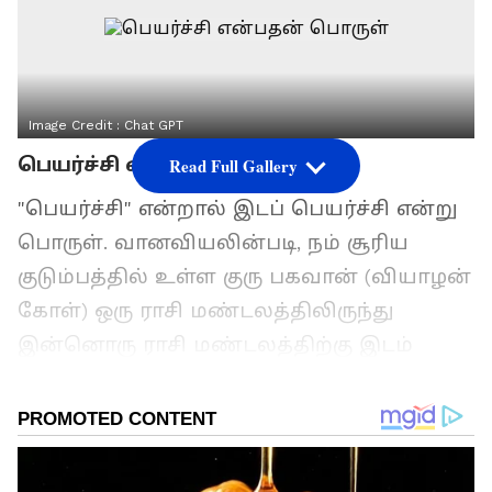
Image Credit :
Chat GPT
பெயர்ச்சி என்பதன் பொருள்
Read Full Gallery
"பெயர்ச்சி" என்றால் இடப் பெயர்ச்சி என்று
பொருள். வானவியலின்படி, நம் சூரிய
குடும்பத்தில் உள்ள குரு பகவான் (வியாழன்
கோள்) ஒரு ராசி மண்டலத்திலிருந்து
இன்னொரு ராசி மண்டலத்திற்கு இடம்
பெயர்வதையே நாம் 'குருப் பெயர்ச்சி' என்று
அழைக்கிறோம்.
இங்கு ராசி மண்டலம் என்பது