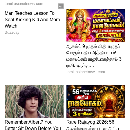
Image Credit :
Asianet News
மனித எண்ணங்களில் கோள்களின்
தாக்கம்
சூரியன், சந்திரன் மற்றும் வியாழன் (குரு),
புதன், வெள்ளி (சுக்கிரன்), செவ்வாய்
போன்ற கோள்களின் ஈர்ப்பு விசை
மனிதர்களின் இரத்த ஓட்டத்திலும்,
எண்ணங்களிலும், குணங்களிலும்
மாற்றங்களை உருவாக்குகிறது. இதையே
நம் முன்னோர்கள் பல ஆயிரம்