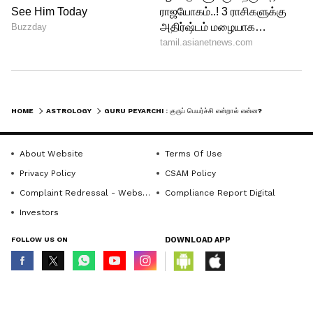
ஆண்டுகளுக்கு முன்பே உணர்ந்து,
கோள்களின் ஆதிக்கத்திற்கு ஏற்ப புதன்
திசை, சுக்கிர திசை, செவ்வாய் திசை,
வியாழ திசை என்று வகுத்தார்கள்.
கோள்களும் நட்சத்திரங்களும் அமையும்
HOME
ASTROLOGY
GURU PEYARCHI : குருப் பெயர்ச்சி என்றால் என்ன? அறிவியல் மற்றும் சோதிடப் பார்வை!
நிலைகளைக் கொண்டு மனிதனின்
எண்ணங்கள் மற்றும் செயல்களின்
About Website
Terms Of Use
விளைவுகளை அலசி ஆராய்வதே
Privacy Policy
CSAM Policy
சோதிடக்கலை ஆகும்.
Complaint Redressal - Website
Compliance Report Digital
Investors
FOLLOW US ON
DOWNLOAD APP
© Copyright 2026 Asianxt Digital Technologies Private Limited (Formerly
known as Asianet News Media & Entertainment Private Limited) | All Rights
Reserved