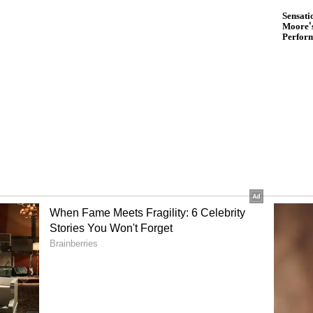
ரம்!
கிராம்பு பரிகாரம்.. உடனே
செய்ங்க...!