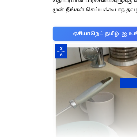
தொடர்பான பிரச்சனைகளுக்கு வழ
முன் நீங்கள் செய்யக்கூடாத த
ஏசியாநெட் தமிழ்-ஐ உங
2
6