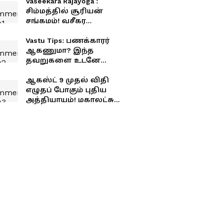
Vaseekara Rajayoga :
சிம்மத்தில் சூரியன்
சங்கமம்! வசீகர
ராஜயோகத்தால்
கோடிகளில் புரளப்
Vastu Tips: பணக்காரர்
போகும் 4 ராசிகள்!
ஆகணுமா? இந்த
தவறுகளை உடனே
நிறுத்துங்க.. இல்லனா
காசு தங்காது!
ஆகஸ்ட் 9 முதல் விதி
எழுதப் போகும் புதிய
அத்தியாயம்! மகாலட்சுமி
ராஜயோகத்தால் 3
ராசிகளுக்கு ஜாக்பாட்!