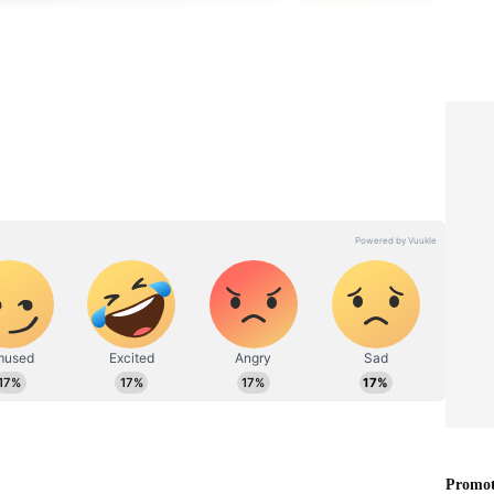
்களைக் கழுவாமல் விடுவது
ல் பாத்திரங்களைக் கழுவாமல்
ாஸ்திர நம்பிக்கைகளின்படி, இரவு முழுவதும்
ரங்களை வைத்திருப்பது எதிர்மறை ஆற்றலை
மைதியையும் மகிழ்ச்சியையும் பாதிப்பதோடு,
கும்.
 பணப்
Astro Tips : குறையாத
 போல
செல்வத்திற்கு அற்புதமான