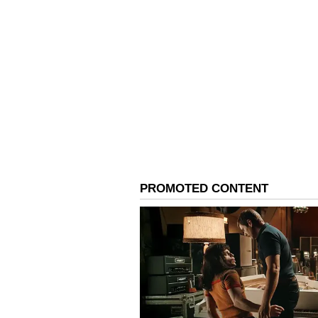
நீக்கும் கற்பூர பரிகா
எப்படி செய்யனும்?
3
6