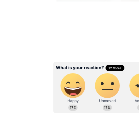
Image Credit :
Freepik
அழுக்குப் பாத்திரங
அபசகுனமாகும்
பலர் சோர்வின் காரணமாக இரவி
விட்டுவிடுகிறார்கள். வாஸ்து ச
சமையலறையில் கழுவாத பாத்தி
அதிகரிக்கிறது. இது வீட்டின் அ
நிதிச் சிக்கல்களுக்கும் வழிவகுக்
Related Articles
Camphor Astro Tips:
பிரச்சனையை பனி