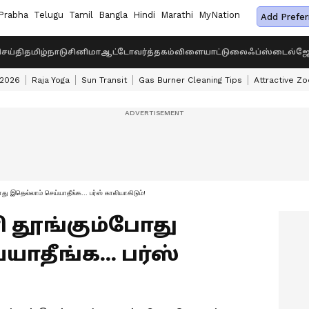
Prabha
Telugu
Tamil
Bangla
Hindi
Marathi
MyNation
Add Prefer
ெய்தி
தமிழ்நாடு
சினிமா
ஆட்டோ
வர்த்தகம்
விளையாட்டு
லைஃப்ஸ்டைல்
ஜோ
 2026
Raja Yoga
Sun Transit
Gas Burner Cleaning Tips
Attractive Zo
ு இதெல்லாம் செய்யாதீங்க... பர்ஸ் காலியாகிடும்!
ிரி தூங்கும்போது
ாதீங்க... பர்ஸ்