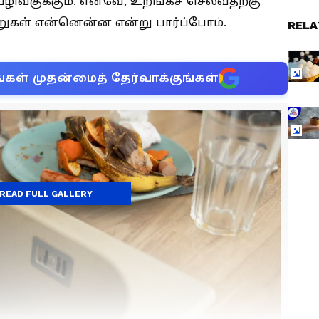
ிவகுக்கும். எனவே, உறங்கச் செல்வதற்கு
வறுகள் என்னென்ன என்று பார்ப்போம்.
RELA
்கள் முதன்மைத் தேர்வாக்குங்கள்
READ FULL GALLERY