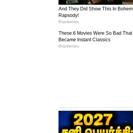
Image Credit :
Getty
படுக்கை சுத்தமாக இ
வாஸ்து சாஸ்திரத்தின்படி, உறங்
நேர்த்தியாகவும் இருக்க வேண்
படுக்கையில் உறங்குவது மன அழு
மேலும், அழுக்கான ஆடைகள், 
தலையணைக்கு அருகில் வைப்பதை