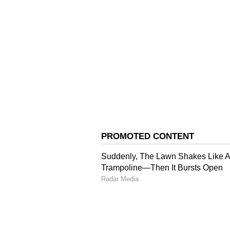
3
6
Image Credit :
Gemini AI