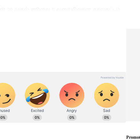
ூன் 29 முதல் ஜூலை 5 வரையிலான காலகட்டம்
்டமானதாக இருக்கும். இந்த நேரத்தில், உங்கள்
. பல வேலை வாய்ப்புகள் கிடைக்கும். உயர்
ளுக்குக் கிடைக்கும். உங்கள் நிதி நிலையும்
ாயாக
Zodiac Signs: இந்த 4
ன்னா
ராசிக்காரங்க ரொம்ப
ஸ்பெஷல்! தனிமைதான்
க ராசி
இவங்களுக்கு பெஸ்ட்
ஃப்ரெண்ட்! உங்க ராசி
இருக்கா?