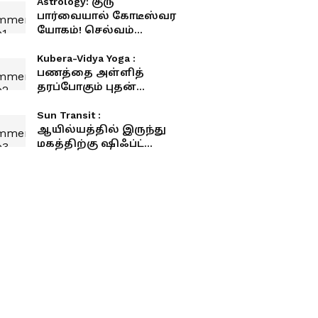
Astrology: குரு
பார்வையால் கோடீஸ்வர
யோகம்! செல்வம்
அள்ளப்போகும் 5
அதிர்ஷ்ட நட்சத்திரங்கள்!
Kubera-Vidya Yoga :
பணத்தை அள்ளித்
தரப்போகும் புதன்
பெயர்ச்சி! இந்த தேதியில்
பிறந்தவர்களுக்கு ராஜ
Sun Transit :
வாழ்க்கை!
ஆயில்யத்தில் இருந்து
மகத்திற்கு ஷிஃப்ட்
ஆகும் சூரியன்... இந்த 5
ராசிகளுக்கு பணமழை
கொட்டப் போகுது!