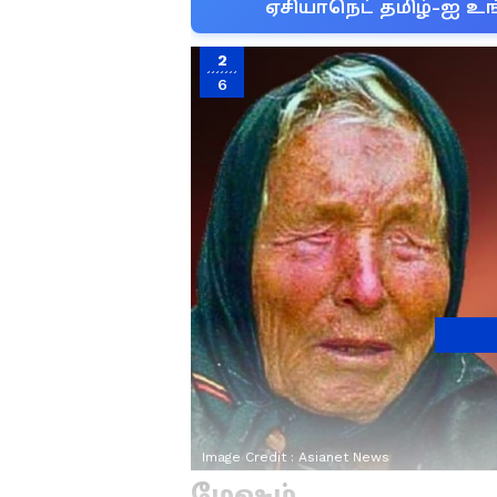
ஏசியாநெட் தமிழ்-ஐ உங
2
6
Image Credit :
Asianet News
மேஷம்