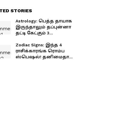
TED STORIES
Astrology: பெத்த தாயாக
இருந்தாலும் தப்புன்னா
தட்டி கேட்கும் 3
ராசிக்காரர்கள்! உங்க ராசி
இருக்கா?
Zodiac Signs: இந்த 4
ராசிக்காரங்க ரொம்ப
ஸ்பெஷல்! தனிமைதான்
இவங்களுக்கு பெஸ்ட்
ஃப்ரெண்ட்! உங்க ராசி
இருக்கா?