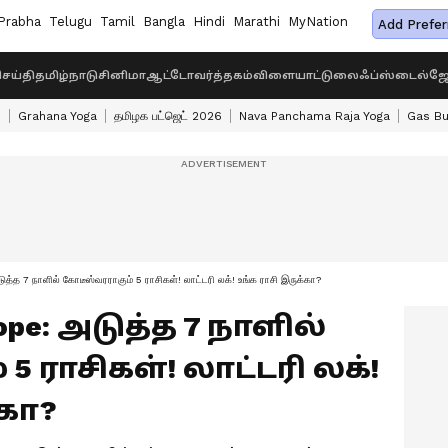
Prabha
Telugu
Tamil
Bangla
Hindi
Marathi
MyNation
Add Prefer
ெய்தி
தமிழ்நாடு
சினிமா
ஆட்டோ
வர்த்தகம்
விளையாட்டு
லைஃப்ஸ்டைல்
ஜோ
s
Grahana Yoga
தமிழக பட்ஜெட் 2026
Nava Panchama Raja Yoga
Gas Bu
7 நாளில் கோடீஸ்வரராகும் 5 ராசிகள்! லாட்டரி லக்! உங்க ராசி இருக்கா?
cope: அடுத்த 7 நாளில்
 ராசிகள்! லாட்டரி லக்!
்கா?