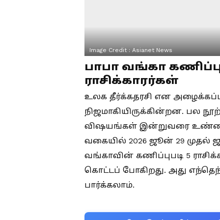
Image Credit :
Asianet News
பாபா வங்கா கணிப்ப
ராசிக்காரர்கள்
உலக தீர்க்கதரசி என அழைக்கப
நிஜமாகியிருக்கின்றன. பல நூற
விஷயங்கள் இன்றுவரை உண்மை
வகையில் 2026 ஜூன் 29 முதல்
வங்காவின் கணிப்புபடி 5 ராசிக்க
கொட்டப் போகிறது. அது எந்தெந்
பார்க்கலாம்.