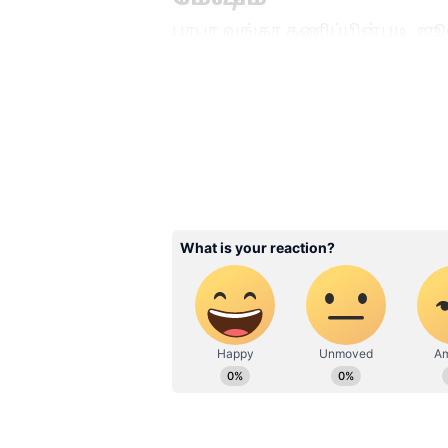
பாபா வங்கா கணிப்பின்படி, ஜ
மேஷ ராசிக்காரர்களுக்கு அதிர்ஷ
தொழிலில் பல வழிகள் திறக்கும்
அதிகாரிகளின் நல்ல ஆதரவு உங்க
மேம்படும்.
Related Articles
Astrology: பெத்த த
இருந்தாலும் தப்பு
தட்டி கேட்கும் 3
ராசிக்காரர்கள்! உங்
இருக்கா?