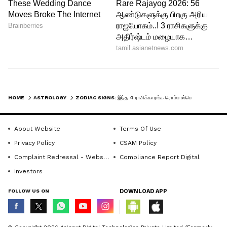
கூட்ட நெரிசலை விட அமைதியான சூழலை
விரும்புவாங்க. தனிமையில
இருக்கும்போது, தங்களோட சிந்தனைகளை
ஒழுங்குபடுத்துறது, புதுசா கத்துக்குறது,
புத்தகம் படிக்கிறதுனு தங்களை
மெருகேத்திக்க விரும்புவாங்க.
HOME
ASTROLOGY
ZODIAC SIGNS: இந்த 4 ராசிக்காரங்க ரொம்ப ஸ்பெஷல்! தனிமைதான் இவங்களுக்கு பெஸ்ட் ஃப்ரெண்ட்! உங்க ராசி இருக்கா?
5
5
About Website
Terms Of Use
Privacy Policy
CSAM Policy
Complaint Redressal - Website
Compliance Report Digital
Investors
FOLLOW US ON
DOWNLOAD APP
Image Credit :
Pixabay