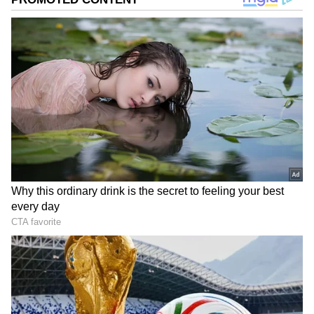
குணம் அதிகமா இருக்கும். அப்படி
தனிமையை விரும்பும் அந்த நாலு ராசிகள்
எவைன்னு தெரிஞ்சுக்கலாம் வாங்க.
ஏசியாநெட் தமிழ்-ஐ உங்கள் முதன்மைத்
தேர்வாக்குங்கள்