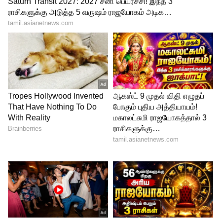
4
5
Image Credit :
Getty
கன்னி
கன்னி ராசிக்காரங்க எல்லாத்துலயும் ஒரு
பெர்ஃபெக்‌ஷனை எதிர்பார்ப்பாங்க.
ஒவ்வொரு வேலையையும் ரொம்ப கவனமா
செய்யணும்னு நினைப்பாங்க. சின்ன
விஷயத்தைக் கூட ஆழமா யோசிக்கிறதால,