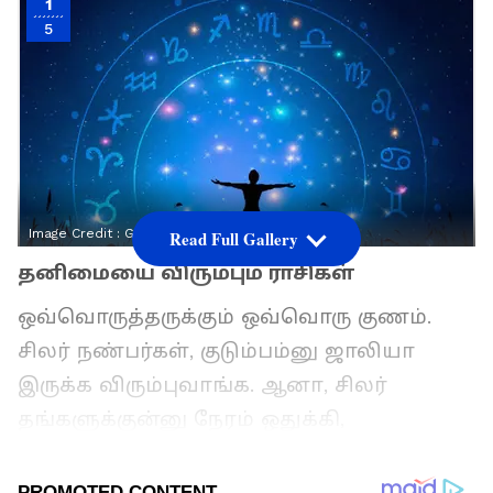
1
5
Image Credit :
Getty
Read Full Gallery
தனிமையை விரும்பும் ராசிகள்
ஒவ்வொருத்தருக்கும் ஒவ்வொரு குணம்.
சிலர் நண்பர்கள், குடும்பம்னு ஜாலியா
இருக்க விரும்புவாங்க. ஆனா, சிலர்
தங்களுக்குன்னு நேரம் ஒதுக்கி,
தனிமையில இருக்கவே ஆசைப்படுவாங்க.
ஜோதிடப்படி, சில ராசிக்காரங்களுக்கு இந்த