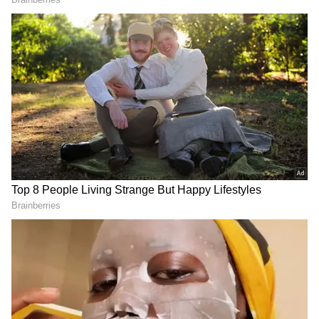
யோசிப்பாங்க. அதனால, கூட்டத்துல
இருக்குறத விட தனிமையில இருக்கவே
விரும்புவாங்க. இவங்க தனிமையில
இருக்கும்போதுதான் நல்ல முடிவுகளை
எடுப்பாங்க, தங்களோட இலக்குகள்ல
முழுசா கவனம் செலுத்துவாங்கன்னு
ஜோதிடர்கள் சொல்றாங்க.