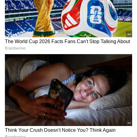
2
5
Image Credit :
Getty
விருச்சிகம்
விருச்சிக ராசிக்காரங்க ஆழமான
சிந்தனைகளும், உணர்வுகளும்
கொண்டவங்க. இவங்க எந்த
விஷயத்தையும் ரொம்ப ஆழமா