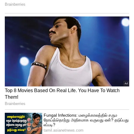
5
Image Credit :
Istock
மகரம்
மகர ராசிக்காரங்க ஒழுக்கம், பொறுப்பு,
இலட்சியம் இதுக்குதான் அதிக
முக்கியத்துவம் கொடுப்பாங்க.
இவங்களுக்கு நேரம் ரொம்பவே முக்கியம்.
தேவையில்லாத மீட்டிங், வெட்டிப் பேச்சுக்கு
பதிலா, வேலையை முடிக்கிறதுலதான்
கவனம் செலுத்துவாங்க. இதனால, இவங்க