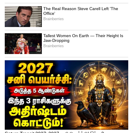
கொஞ்சம் ஒதுங்கி இருக்குற மாதிரி
தெரியலாம். ஆனா, உண்மையில அவங்க
தங்களோட எதிர்காலத்துக்காக உழைச்சுட்டு
இருப்பாங்க.