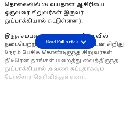
தொலைவில் 26 வயதான ஆசிரியை
ஒருவரை சிறுவர்கள் இருவர்
துப்பாக்கியால் சுட்டுள்ளனர்.
இந்த சம்பவம் காலை 9 மணியளவில்
Read Full Article
நடைபெற்றதாகவும், ஆசிரியையுடன் சிறிது
நேரம் பேசிக் கொண்டிருந்த சிறுவர்கள்
திடீரென தாங்கள் மறைத்து வைத்திருந்த
துப்பாக்கியால் அவரை சுட்டதாகவும்
போலீசார் தெரிவித்துள்ளனர்.
சிறுவர்கள் துப்பாக்கியால் சுட்ட தோட்டா
ஆசிரியையிம் காதருகே துளைத்து
LATEST VIDEOS
சென்றதாகவும், இந்த சம்பவத்தில்
ஆசிரியை நூலிழையில்