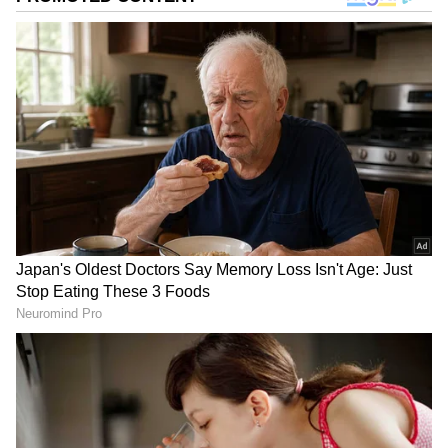
DOWNLOAD APP
இதுகுறித்து போலீசார் கூறுகையில்,
“சூரஜ்பூர் பகுதியில் உள்ள சந்த் வாலி
மஸ்ஜித் பகுதியில் வசிக்கும் ரகிப்
ஹுசைன், இன்று சுஷில் மாடர்ன்
பள்ளிக்குச் சென்று கொண்டிருந்தபோது,