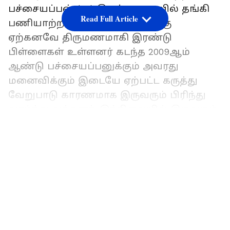
பச்சையப்பன் (42) இவர் கனடாவில் தங்கி
Read Full Article
பணியாற்றி வருகிறார். இவருக்கு
ஏற்கனவே திருமணமாகி இரண்டு
பிள்ளைகள் உள்ளனர் கடந்த 2009ஆம்
ஆண்டு பச்சையப்பனுக்கும் அவரது
மனைவிக்கும் இடையே ஏற்பட்ட கருத்து
வேறுபாடு காரணமாக இருவரும் பிரிந்து
வாழ்ந்து வந்தனர். இந்நிலையில் இருவரும்
சேர்ந்து வாழ்வதாக ஏற்பட்ட சமரசத்தின்
LATEST VIDEOS
அடிப்படையில் அவர்களது வழக்கை
நீதிமன்றம் முடித்து வைத்தது.