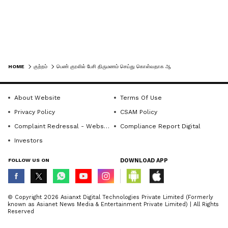
இந்நிலையில்தான் தனது மனைவியுடன்
சமரசம் ஏற்பட்டதை அடுத்து பச்சையப்பன்
பிரிந்திருந்தபோது தனக்கு நடந்தவற்றை
HOME
குற்றம்
பெண் குரலில் பேசி திருமணம் செய்து கொள்வதாக ஆசை.. கனடா வாழ் இந்தியரிடம் 1.38 கோடி அபேஸ்
தனது மனைவியிடம் கூறினார்.
இந்நிலையில் மனைவியின்
ஆலோசனைப்படி அவர் தான் மோசடி
About Website
Terms Of Use
செய்யப்பட்டது குறித்து ராயப்பேட்டை
Privacy Policy
CSAM Policy
காவல் நிலையத்தில் புகார் கொடுத்தார்.
Complaint Redressal - Website
Compliance Report Digital
விசாரித்த போலீசார் பெண் குரலில் பேசி
Investors
பணத்தை மோசடி செய்ய பெரம்பூரில்
FOLLOW US ON
DOWNLOAD APP
சேர்ந்த செந்தில் பிரகாஷை கைது செய்து
விசாரணை நடத்தி வருகின்றனர்.
© Copyright 2026 Asianxt Digital Technologies Private Limited (Formerly
known as Asianet News Media & Entertainment Private Limited) | All Rights
Reserved