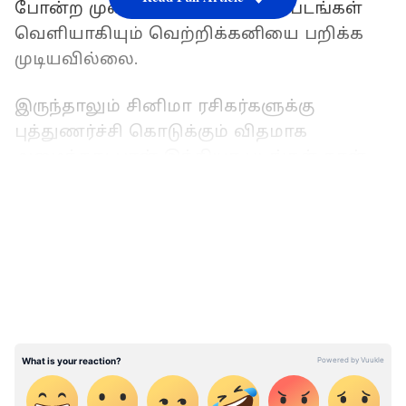
போன்ற முன்னணி நடிகர்களின் படங்கள்
வெளியாகியும் வெற்றிக்கனியை பறிக்க
முடியவில்லை.
இருந்தாலும் சினிமா ரசிகர்களுக்கு
புத்துணர்ச்சி கொடுக்கும் விதமாக
அமைந்தது பான் இந்தியா படங்கள் தான்.
கடந்த 5 மாதங்களில் தமிழ் படங்கள்
LATEST VIDEOS
சோபிக்க தவறினாலும், புஷ்பா,
ஆர்.ஆர்.ஆர் மற்றும் கே.ஜி.எஃப் 2 போன்ற
பான் இந்தியா படங்கள் தமிழ்நாட்டில்
சக்கைபோடு போட்டு வருகின்றன. பாக்ஸ்
ஆபிஸ் வசூலையும் வாரிக் குவிக்கின்றன.