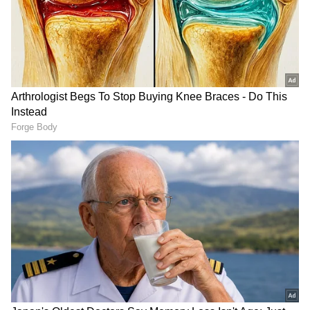
RECOMMENDED STORIES
Karthigai Deepam :
Vijay - Sangeetha:
ரேவதியின் பாஸ்போர்ட்
பிரியமானவருக்காக
மாயம்... கார்த்திக்கை
இறங்கி வந்த சங்கீதா
வீழ்த்த எதிரிகள் போட்ட
விஜய்.! தடைகளை
மாஸ்டர் பிளான் ஒர்க்
உடைத்து குடும்பத்தை
அவுட் ஆகுமா?
ஒன்று சேர்த்தது யார்
தெரியுமா?!