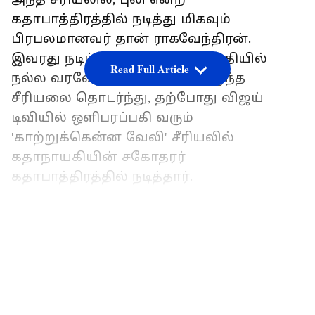
கதாபாத்திரத்தில் நடித்து மிகவும்
பிரபலமானவர் தான் ராகவேந்திரன்.
இவரது நடிப்பிற்கு ரசிகர்கள் மத்தியில்
Read Full Article
நல்ல வரவேற்பும் கிடைத்தது. இந்த
சீரியலை தொடர்ந்து, தற்போது விஜய்
டிவியில் ஒளிபரப்பகி வரும்
'காற்றுக்கென்ன வேலி' சீரியலில்
கதாநாயகியின் சகோதரர்
கதாபாத்திரத்தில் நடித்தார்.
ஆனால் தன்னுடைய கதாபாத்திரத்திற்கான
LATEST VIDEOS
முக்கியத்தும் குறைவதாக கூறி அந்த
சீரியலில் இருந்து ராகவேந்திரன்
வெளியேறினார். மேலும் தற்போது சீரியல்
வாய்ப்புகள் எதுவும் இல்லாமல் இருக்கும்
இவர் மிகுந்த மனஉளைச்சலுக்கு ஆளாகி