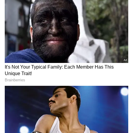
DOWNLOAD APP
தமிழ் சினிமா
(Tamil Cinema News)
, டிவி
நிகழ்ச்சிகள்
(Tamil TV Shows)
,
செலிபிரிட்டி செய்திகள் மற்றும்
சமீபத்திய அப்டேட்களுக்காக ஏஷ்யாநெட்
தமிழ் நியூஸின் பொழுதுபோக்கு பிரிவை