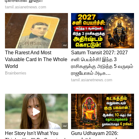
முயற்சி மேற்கொள்ளவில்லை,
சாதாரணமாக எடுத்து போட்ட வீடியோ தான்
அது. அதை நான் மருத்துவமனையில்
இருந்து எடுத்து போட வில்லை. வீட்டில்
இருந்தபோது எடுத்து போட்டேன் என கூறி
விளக்கம் கொடுத்துள்ளார். மேலும்
மனஉளைச்சலில் இருப்பதாகவும்
தெரிவித்துள்ளார். மற்றபடி மிகவும்
ஆரோக்கியமாக இருப்பதாகவும்,
தற்கொலை முயற்சி மேற்கொண்டதாக
தவறான தகவல்களை பரப்ப வேண்டாம்
என தன்னுடைய வீடியோவில்
கேட்டுக்கொண்டுள்ளார். இவரது இந்த
வீடியோக்கள் சமூக வலைதளத்தில்
வைரலாகி வருகிறது.