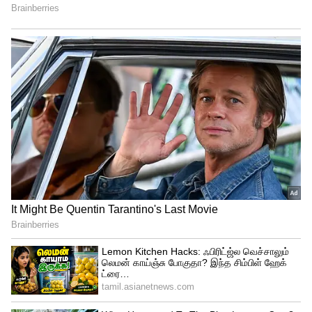
சேப்பாக் சூப்பர் கில்லீஸ்
அணியை வீழ்த்தி ஐடிரீம்
திருப்பூர் தமிழன்ஸ் அபார
வெற்றி!