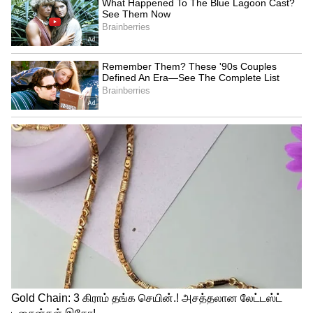
மேலும் செய்திகள்:
லயனுக்கும்...
டைகருக்கும் பொறந்தவன் என் பையன்..!
பைட்டராக மிரட்டும் விஜய்
தேவரகொண்டாவின் 'லிகர்' ட்ரைலர்!
எனவே, ராகவேந்தர் காதல் தோல்வியின்
காரணமாக... தற்கொலை முயற்சி
மேற்கொண்டாரா என்ற கோணத்தில்
பல்வேறு செய்திகள் சமூக வலைதளத்தில்
வெளியானது. தற்போது இதை கண்டு
அதிர்ச்சியடைந்த அவர், நான் தற்கொலை