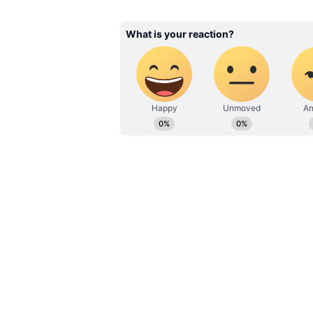
தருணங்களை அறிந்து கொள
ABOUT THE AUTHOR
Ganesh A
GA
இவர் பொறியியல் பட்டதாரி. 
அனுபவம் உள்ளவர். இவர் கடந
எடிட்டராக பணியாற்றி வருகிறார
அதில் அனுபவமும் பெற்றவர்
எழுதுவதில் ஆர்வம் கொண்டவ
இன்னும் எதிர்காலத்தில் இதுபோ
வரலாம். நல்லா இருக்குயா உங்க
நடிகர்கள் இதில் இருப்பது வருத
இதையும் படியுங்கள்...
Jailer :