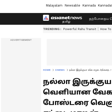
Malayalam
Newsable
Kannada
Kannada
தற்போதைய ச
TRENDING :
Powerful Rahu Transit
How To 
HOME
CINEMA
நல்லா இருக்குயா உங்க சமூக அக்கறை..
நல்லா இருக்குய
வெளியான வேகத்
போஸ்டரை வெளுத