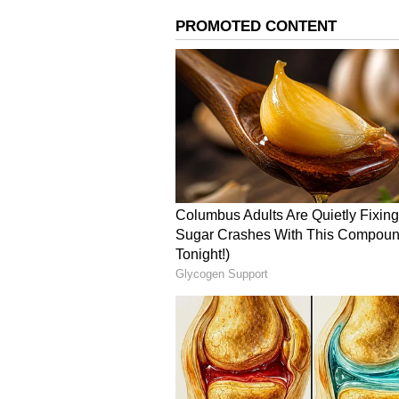
தலைவர் 169 படத்தின் அதகளம