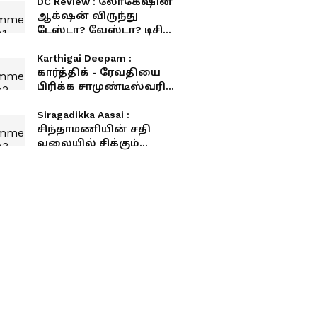
DC Review : லோகேஷின்
ஆக்‌ஷன் விருந்து
டேஸ்டா? வேஸ்டா? டிசி
விமர்சனம் இதோ
Karthigai Deepam :
கார்த்திக் - ரேவதியை
பிரிக்க சாமுண்டீஸ்வரி
போடும் மாஸ்டர் பிளான்...
சக்சஸ் ஆகுமா?
Siragadikka Aasai :
சிந்தாமணியின் சதி
வலையில் சிக்கும்
சத்யா... அருணுக்கு
அதிர்ச்சி கொடுத்த சீதா..!