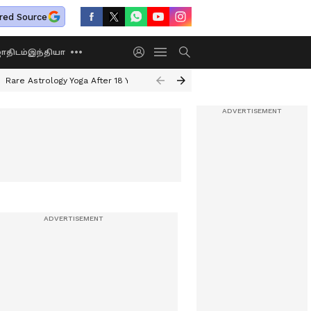
red Source
திடம்
இந்தியா
Rare Astrology Yoga After 18 Years
Dwi Pushkar Yoga 2026
Guru Peyar