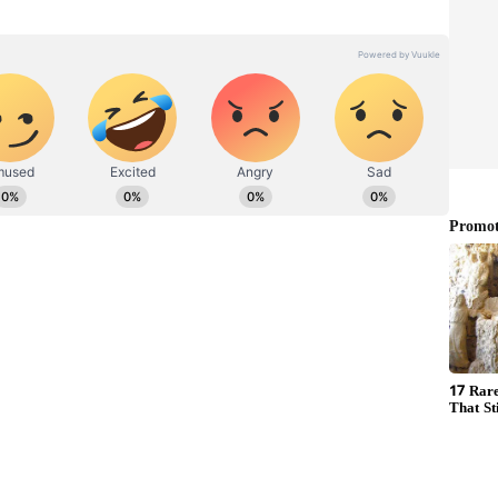
்ளுங்கள்.
செய்தி எழுதுவதில் 7 ஆண்டுகளுக்கும் மேலான
்த 3 ஆண்டுகளாக ஏசியாநெட் நியூஸ் தமிழில் சப்-
். டிஜிட்டல் மீடியா பற்றி நன்கு அறிந்தவர் மற்றும்
. சினிமா மற்றும் பொழுதுபோக்கு செய்திகளை
ர்.
ன்ற நூற்றுக்கும் மேற்பட்ட போஸ்டர்கள்
 சமூக அக்கறை... குறிப்பாக சூர்யா போன்ற
்தமாக உள்ளது” என காட்டமாக பதிவிட்டுள்ளார்.
 ரஜினியை ‘ஜெயிலர்’ ஆக்கிய நெல்சன்...