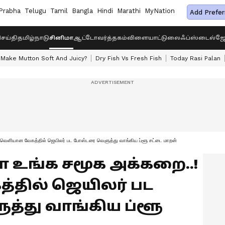
Prabha
Telugu
Tamil
Bangla
Hindi
Marathi
MyNation
Add Prefer
ெய்தி
தமிழ்நாடு
சினிமா
ஆட்டோ
வர்த்தகம்
விளையாட்டு
லைஃப்ஸ்டைல்
ஜோ
Make Mutton Soft And Juicy?
Dry Fish Vs Fresh Fish
Today Rasi Palan
! வெளியான வேகத்தில் ஜெயிலர் பட போஸ்டரை வெளுத்து வாங்கிய ப்ளூ சட்டை மாறன்
ா உங்க சமூக அக்கறை..!
தில் ஜெயிலர் பட
்து வாங்கிய ப்ளூ