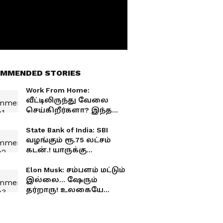
MMENDED STORIES
Work From Home:
வீட்டிலிருந்து வேலை
செய்கிறீர்களா? இந்த
பழக்கங்கள் உங்கள்
Career-ஐ அடுத்த
State Bank of India: SBI
கட்டத்திற்கு கொண்டு
வழங்கும் ரூ.75 லட்சம்
செல்லும்!
கடன்.! யாருக்கு
கிடைக்கும்? எப்படி
விண்ணப்பிப்பது?
Elon Musk: சம்பளம் மட்டும்
இல்லை... ஷேரும்
தர்றாரு! உலகையே
ஆச்சரியப்பட வைத்த
எலான் மஸ்க்! வேலை
இருந்தா