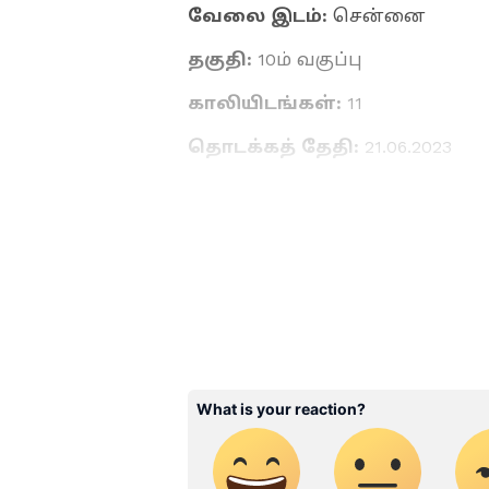
வேலை இடம்:
சென்னை
தகுதி:
10ம் வகுப்பு
காலியிடங்கள்:
11
தொடக்கத் தேதி:
21.06.2023
கடைசி தேதி:
27.07.2023
ABOUT THE AUTHOR
Raghupati R
RR
இவர் முதுகலை தமிழ் பட்டதா
அனுபவம் உள்ளவர். இவர் கடந
எடிட்டராக பணியாற்றி வருகிறார
அதில் அனுபவமும் பெற்றவர்
செய்திகளை எழுதுவதில் ஆர