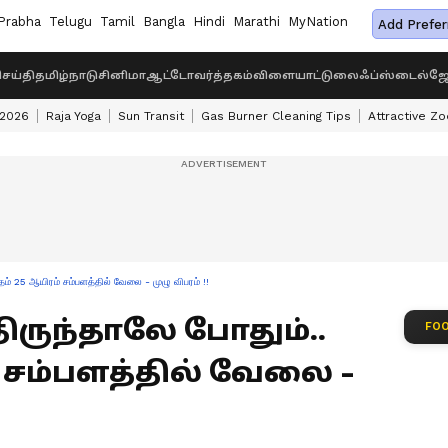
Prabha
Telugu
Tamil
Bangla
Hindi
Marathi
MyNation
Add Prefer
ெய்தி
தமிழ்நாடு
சினிமா
ஆட்டோ
வர்த்தகம்
விளையாட்டு
லைஃப்ஸ்டைல்
ஜோ
 2026
Raja Yoga
Sun Transit
Gas Burner Cleaning Tips
Attractive Zo
ாதம் 25 ஆயிரம் சம்பளத்தில் வேலை - முழு விபரம் !!
த்திருந்தாலே போதும்..
FOO
் சம்பளத்தில் வேலை -