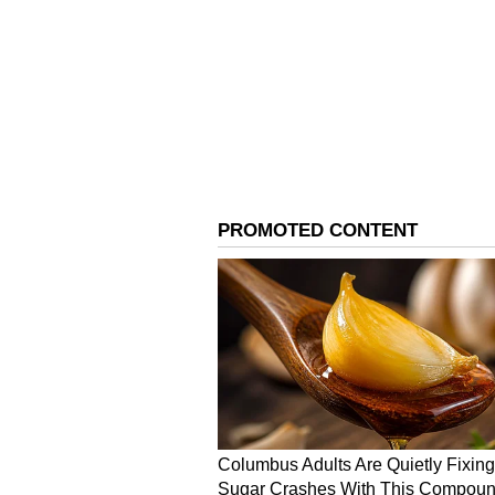
காலியிட விவரங்கள்
ஸ்டெனோகிராஃபர் (குரூப் சி) - 1
கீழ் பிரிவு எழுத்தர்/இளைய உதவிய
மல்டி-டாஸ்கிங் ஸ்டாஃப் (எம்டிஎஸ்)
கல்வி தகுதி
Board of Apprenticeship Traini