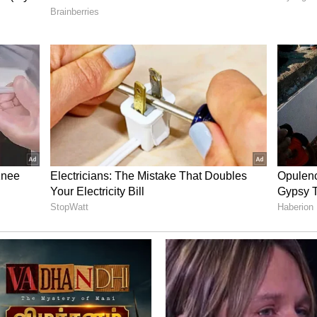
ியர் அசிஸ்டண்ட் வேலை அறிவிப்பு 2023க்கு
ம் விவரங்கள் தேவைப்பட்டால் அதிகாரப்பூர்வ
 வகுப்பு
ாளர் (குரூப் சி) - 5ம் வகுப்பு
 (குரூப் சி) - 5ம் வகுப்பு
டி) ஸ்டெனோகிராஃபர் (குரூப் சி) 30 ஆண்டுகள்
த்தர்/இளைய உதவியாளர் (குரூப் சி) மற்றும்
்) (குரூப் சி) 25 ஆண்டுகள் ஆகும்.