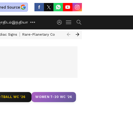
red Source
திடம்
இந்தியா
diac Signs
Rare-Planetary Conjunction After 12 Years
How To Exchange 
TBALL WC '26
WOMEN T-20 WC '26