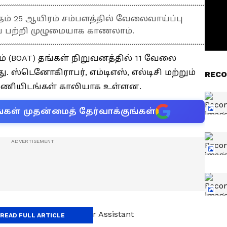
மாதம் 25 ஆயிரம் சம்பளத்தில் வேலைவாய்ப்பு
் பற்றி முழுமையாக காணலாம்.
ம் (BOAT) தங்கள் நிறுவனத்தில் 11 வேலை
 ஸ்டெனோகிராபர், எம்டிஎஸ், எல்டிசி மற்றும்
RECO
பணியிடங்கள் காலியாக உள்ளன.
்கள் முதன்மைத் தேர்வாக்குங்கள்
ர், MTS, LDC, Junior Assistant
READ FULL ARTICLE