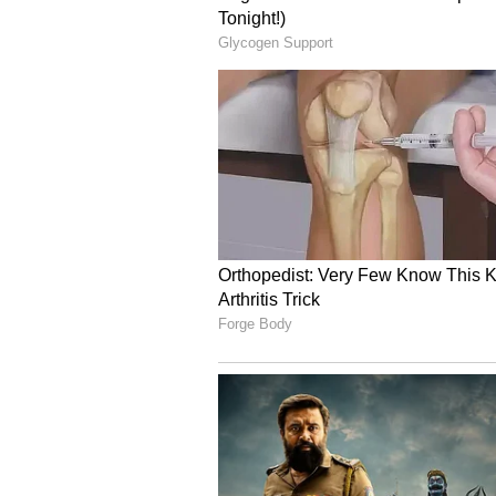
ஸ்டெனோகிராபர், MTS, LDC, ஜூன
விண்ணப்பிக்க வேண்டும். மேலு
அறிவிப்பைப் பார்க்கவும்.
பதவியின் பெயர் - தகுதி
ஸ்டெனோகிராபர் (குரூப் சி) - 10ம்
கீழ் பிரிவு எழுத்தர்/இளைய உதவிய
மல்டி டாஸ்கிங் ஸ்டாஃப் (எம்டிஎஸ்)
வயது எல்லை
வயது வரம்பு (20.07.2023 இன் ப
ஆகும். அதேபோல கீழ் பிரிவு எழு
மல்டி டாஸ்கிங் ஸ்டாஃப் (எம்டிஎஸ
வயது தளர்வு