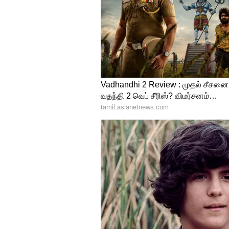
அரசு விதிகளின்படி விண்ணப்பத
மேலும் விவரங்களுக்கு Board of A
அறிவிப்பைப் பார்க்கவும்.
விண்ணப்பக் கட்டணம்
பொது/ EWS/ OBC விண்ணப்பதாரர்க
SC/ST விண்ணப்பதாரர்கள்: ரூ. 5
சம்பள விவரங்கள்
ஸ்டெனோகிராபர் (குரூப் சி) - ரூ.
கீழ் பிரிவு எழுத்தர்/இளைய உதவிய
மல்டி டாஸ்கிங் ஸ்டாஃப் (எம்டிஎஸ்)
தேர்வு முறை
பெரும்பாலான நேரங்களில் அப்ர