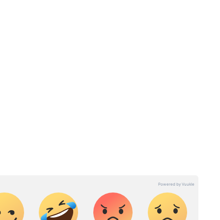
ரி. செய்தி எழுதுவதில் 6 ஆண்டுகளுக்கும் மேலான
்த 3 ஆண்டுகளாக ஏசியாநெட் நியூஸ் தமிழில் சப்-
். டிஜிட்டல் மீடியா பற்றி நன்கு அறிந்தவர் மற்றும்
. வணிகம், டெக், ஆட்டோமொபைல் மற்றும் இந்தியா
்வம் கொண்டவர்.