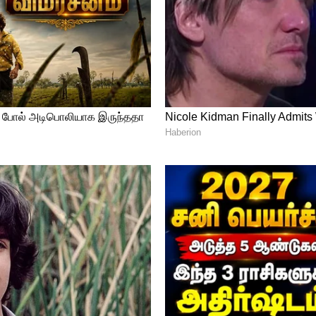
ாரர்களுக்கு வயது தளர்வு அளிக்கப்படலாம்.
pprenticeship Training அதிகாரப்பூர்வ
ள்: ரூ. 1,000/-
00/-
 25500/- மாதம்
ாளர் (குரூப் சி) - ரூ. 19900/- மாதம்
 (குரூப் சி) - ரூ. 18000/- மாதம்
ண்டிஸ்ஷிப் பயிற்சி வாரியம் வேட்பாளர்களை