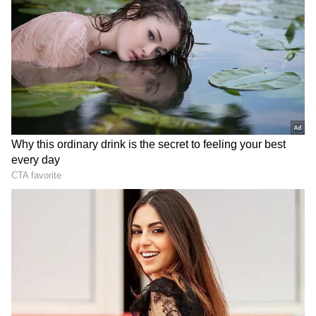
DOWNLOAD APP
வணிகம்
(Business Ideas in Tamil)
,
வங்கிகள்
(Banking News)
, நிதி, இந்திய
பொருளாதாரம் , உலக சந்தை, பங்கு
சந்தை, முதலீடு உள்ளிட்ட பல்வேறு
தகவல்கள் மற்றும் சமீபத்திய நிதி
செய்திகள் அனைத்தையும் ஏஷ்யாநெட்
தமிழ் நியூஸில் படிக்கலாம்.