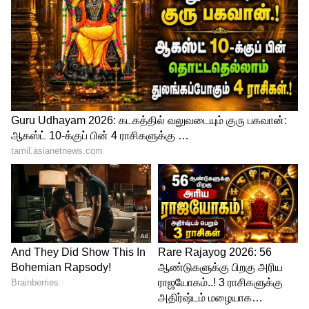
2016ம் ஆண்டு டாடா சன்ஸ் குழுமத்தில்
இருந்து சைரஸ் மிஸ்திரி நீக்கப்பட்ட பின்
எஸ்பி குழுமத்தின் தலைவராக சைரஸ்
வருவார் என எதிர்பார்க்கப்பட்டது. ஆனால்,
அவரின் தந்தை ஷபூர்ஜி பலூன்ஜியே
தலைவர் பொறுப்பு வகித்தார். 2012ம்
ஆண்டில் பலூன்ஜி ஓய்வு பெற்றாலும்
நிறுவனத்தின் தலைவர் பொறுப்பில்
இருந்து விலகவில்லை.
டாடா குழுமத்தின் தலைவராக சைரஸ்