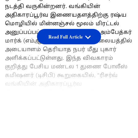
நடத்தி வருகின்றனர். வங்கியின்
அதிகாரப்பூர்வ இணையதளத்திற்கு ரஷ்ய
மொழியில் மின்னஞ்சல் மூலம் மிரட்டல்
அனுப்பப்பட்டது. மாதா ரமாபாய் அம்பேத்கர்
Read Full Article
மார்க் (எம்ஆர்ஏ மார்க்) காவல் நிலையத்தில்
அடையாளம் தெரியாத நபர் மீது புகார்
அளிக்கப்பட்டுள்ளது. இந்த விவகாரம்
குறித்து பேசிய மண்டல 1 துணை போலீஸ்
கமிஷனர் (டிசிபி) கூறுகையில், "ரிசர்வ்
வங்கியின் அதிகாரப்பூர்வ
இணையதளத்தில் வெடிகுண்டு தாக்குதல்
நடக்கலாம் என எச்சரித்து ரஷ்ய மொழியில்
LATEST VIDEOS
மிரட்டல் மின்னஞ்சல் வந்தது.
எம்ஆர்ஏ மார்க் காவல் நிலையத்தில் வழக்கு
பதிவு செய்யப்பட்டு விசாரணை