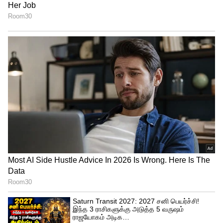
அச்சுறுத்தல்களைத் தொடர்ந்து தீவிரமாகக்
கருதுகின்றனர்.
லக்கி பாஸ்கர் படத்தில் வரும் Amex
கார்டின் சிறப்பு என்ன தெரியுமா? வேற
லெவல்!