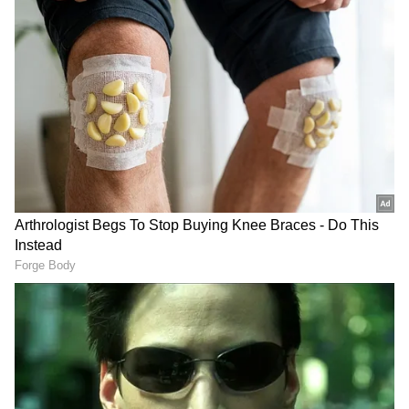
டெல்லியின் முன்னாள் முதல்வர் அரவிந்த்
கெஜ்ரிவால் இந்த தொடர்ச்சியான
அச்சுறுத்தல்கள் குறித்து கவலை
தெரிவித்தார், குழந்தைகள் மீதான
உளவியல் தாக்கம் மற்றும் அவர்களின்
பாதுகாப்பிற்கான தாக்கங்கள் குறித்து
கேள்வி எழுப்பினார்.
DOWNLOAD APP
வணிகம்
(Business Ideas in Tamil)
,
வங்கிகள்
(Banking News)
, நிதி, இந்திய
பொருளாதாரம் , உலக சந்தை, பங்கு