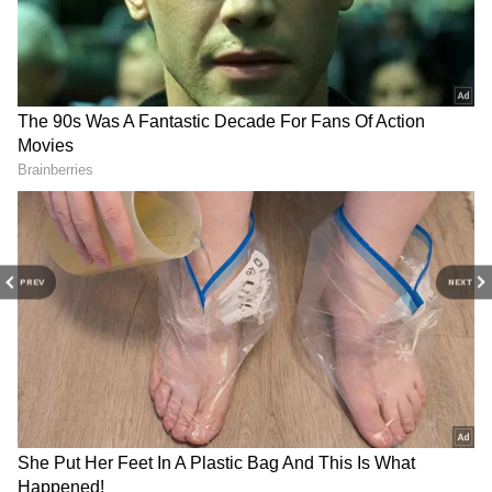
சந்தை, முதலீடு உள்ளிட்ட பல்வேறு
தகவல்கள் மற்றும் சமீபத்திய நிதி
செய்திகள் அனைத்தையும் ஏஷ்யாநெட்
தமிழ் நியூஸில் படிக்கலாம்.
PREV
NEXT