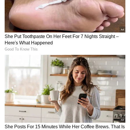
உள்ள டிபிஎஸ் அமர் காலனி காலை 6:35
UPI Charges: யுபிஐக்கு
Zero Electricity Bill: 19
மணிக்கு என்று கூறினார்.
இனி கட்டணமா?
லட்சம் வீடுகளுக்கு 0
ரூ.2,000-க்கு மேல்
மின் கட்டணம்..! தூள்
பேமெண்ட் செய்தால்
கிளப்பும் பயனாளர்கள்..
என்ன நடக்கும்
LATEST VIDEOS
"காலை 7:57 மணிக்கு டிஃபென்ஸ்
தெரியுமா?
காலனியில் உள்ள தெற்கு டெல்லி பப்ளிக்
தமிழ்நாடு சட்டமன்ற நிகழ்வுகள்:
பள்ளியிலிருந்தும், 8:02 மணிக்கு
மனிதநேய மக்கள் கட்சி எம்.எல்.ஏ
சஃப்தர்ஜங்கில் உள்ள டெல்லி போலீஸ்
ஜவாஹிருல்லா பரபரப்பு பேட்டி
பப்ளிக் பள்ளியிலிருந்தும், 8:30 மணிக்கு
ரோகினியில் உள்ள வெங்கடேஷ்வர்
தமிழ்நாடு பட்ஜெட் கூட்டத்தொடர்:
குளோபல் பள்ளியிலிருந்தும் கூடுதல்
சபாநாயகர் ஜே.சி.டி. பிரபாகரன்
அழைப்புகள் வந்தன," என்று அவர் மேலும்
செய்தியாளர் சந்திப்பு
கூறினார். விழிப்புணர்வு மற்றும் பொதுப்
பாதுகாப்பின் முக்கியத்துவத்தை
வலியுறுத்தி, விசாரணைகள்
தொடரும்போது, ​​அதிகாரிகள் இந்த