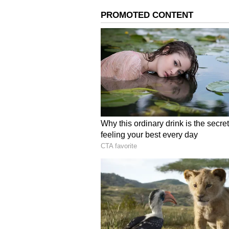
விலையில் உள்ள வீட்டுச் சந்தை
கொல்கத்தா 26 சதவீதத்துடன் உ
சதவீதம்; டெல்லி-என்சிஆர் 30 ச
சதவீதமாக உள்ளது.
இது தவிர, 2023 ஆம் ஆண்டின் 
ஒட்டியுள்ள குருகிராமில் உள்ள வ
சராசரி வாடகை ஆண்டு அடிப்படைய
வியாழன் அன்று வெளியிடப்பட்ட Sa
அனைத்து சந்தைகளிலும் வாடகை
அதிகரித்துள்ளது. GCER (கோல்ஃ
(சதர்ன் பெரிஃபெரல் ரோடு) ஆகி
கோல்ஃப் கோர்ஸ் சாலையில் 31 ச