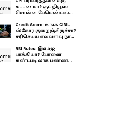
UPI பரிவர்த்தனைக்கு
கட்டணமா? குட் நியூஸ்
சொன்ன பேமெண்ட்ஸ்
கவுன்சில்! இனி கவலை
இல்லை!
Credit Score: உங்க CIBIL
ஸ்கோர் குறைஞ்சிருச்சா?
சரிசெய்ய எவ்வளவு நாள்
ஆகும் தெரியுமா?
RBI Rules: இஎம்ஐ
பாக்கியா? போனை
கண்டபடி லாக் பண்ண
முடியாது! RBI போட்ட
அதிரடி 'செக்'