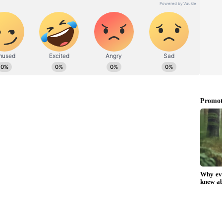
. வணிகம், டெக், ஆட்டோமொபைல் மற்றும் இந்தியா
்வம் கொண்டவர்.
பாத் 23 சதவீத விகிதத்துடன் மிகவும் மலிவு