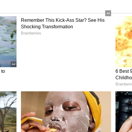
யாகும், அதைத் தொடர்ந்து புனே மற்றும்
ள்ளன. பெங்களூரு மற்றும் சென்னை 28-28
தவீதம்; ஹைதராபாத் 31%; மேலும் மும்பை 55
முதல் பாதியில், தேசிய தலைநகர் டெல்லியை
ிலையுயர்ந்த அடுக்குமாடி குடியிருப்புகளின்
ில் 28 சதவீதம் அதிகரித்துள்ளது.
vills India அறிக்கை, “குருகிராமில்,
 ஆண்டுக்கு ஆண்டு சராசரியாக 28 சதவீதம்
ப் மைதான விரிவாக்க சாலை) மற்றும் SPR
யவற்றில் அதிகபட்சமாக 33 சதவீதமும்,
தவீதமும் அதிகரித்துள்ளது.