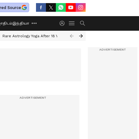
red Source
திடம்
இந்தியா
Rare Astrology Yoga After 18 Years
Dwi Pushkar Yoga 2026
Guru Peyar