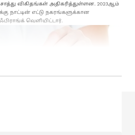
சொத்து விகிதங்கள் அதிகரித்துள்ளன. 2023ஆம்
கு நாட்டின் எட்டு நகரங்களுக்கான
 ஃபிராங்க் வெளியிட்டார்.
amil)
, வங்கிகள்
(Banking News)
, நிதி,
க சந்தை, பங்கு சந்தை, முதலீடு
 மற்றும் சமீபத்திய நிதி செய்திகள்
ிழ் நியூஸில் படிக்கலாம்.
ரி. செய்தி எழுதுவதில் 6 ஆண்டுகளுக்கும் மேலான
்த 3 ஆண்டுகளாக ஏசியாநெட் நியூஸ் தமிழில் சப்-
். டிஜிட்டல் மீடியா பற்றி நன்கு அறிந்தவர் மற்றும்