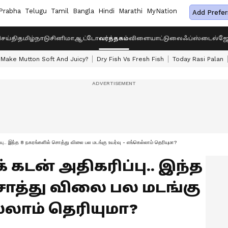
Prabha
Telugu
Tamil
Bangla
Hindi
Marathi
MyNation
Add Prefer
ெய்தி
தமிழ்நாடு
சினிமா
ஆட்டோ
வர்த்தகம்
விளையாட்டு
லைஃப்ஸ்டைல்
ஜோ
Make Mutton Soft And Juicy?
Dry Fish Vs Fresh Fish
Today Rasi Palan
பு.. இந்த 8 நகரங்களில் சொத்து விலை பல மடங்கு உயர்வு - எங்கெல்லாம் தெரியுமா?
ுக் கடன் அதிகரிப்பு.. இந்த
ொத்து விலை பல மடங்கு
்லாம் தெரியுமா?