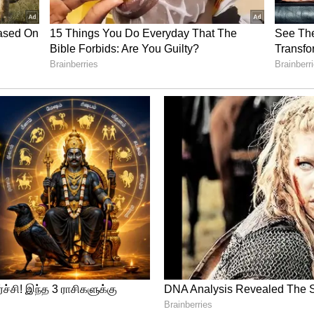
போர் எச்சரிக்கை.. ரிசர்வ் வங்கி முக்கிய
 !!