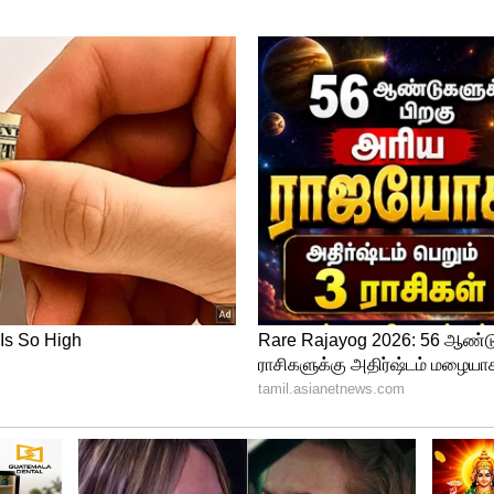
து. NAV இன் மதிப்பு அதிகரிக்கும் போது,
் அடிப்படையில் வருமானம் கணக்கிடப்படும்.
ிசிதாரரின் வயது குறைந்தது 90 நாட்கள்
திகபட்ச வயது 65 ஆண்டுகள் இருக்க வேண்டும்.
் ரைடர் விருப்பம் மற்றும் பகுதியளவு
ண்டு விருப்பப் பலன்களைக் கொண்டுள்ளது.
வருமான வரிச் சட்டத்தின் பிரிவு 80C இன் கீழ்
(10D) இன் கீழ் முதிர்ச்சியின் போது பெறப்படும்
படும்.
க சூப்பரான எலக்ட்ரிக் ஸ்கூட்டர்
விலையா..