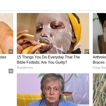
, பாதுகாப்பான நிதிகள் மற்றும் வளர்ச்சி
ம். இந்த நிதிகள் அனைத்தும் அவற்றுடன்
ைக் கொண்டுள்ளன. இருப்பினும்,
்ந்தெடுத்த பிறகு அதை மாற்றலாம். இவற்றில்,
மானம் பெறப்படுகிறது, ஏனெனில் இந்த
 பங்குச் சந்தையில் முதலீடு செய்யப்படுகிறது,
ாக உள்ளது. இருப்பினும், சந்தை அபாயமும்
 உடனுக்கு உடன் Whatsapp Channel-லில்
பட்டு இருக்கும் லிங்குடன் இணைந்து