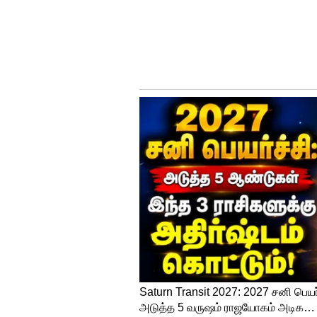
Click this link:
https://whatsapp.
பணம் எப்படி இரட்டிப்பாகும்?
இந்த திட்டம் 10, 15, 20 மற்றும
கிடைக்கும். நீங்கள் 10 வருட காலத
நிதியைத் தேர்வுசெய்தால் என்று
ஒவ்வொரு ஆண்டும் ரூ.100,000 ட
ரூ.10,00000 டெபாசிட் செய்யப்படு
வளர்ச்சியைக் கருத்தில் கொண்டு
இருப்பினும், இது ஒரு சாத்திய
எல்ஐசி மார்ச் 2020 இல் எஸ்ஐஐப
என்ஏவியின் மதிப்பு 10 ஆக இரு
அதாவது தொடக்கத்தில் இருந்து
அதே நேரத்தில், ஆண்டு அடிப்ப
இருந்தது. உண்மையில், ULIP திட