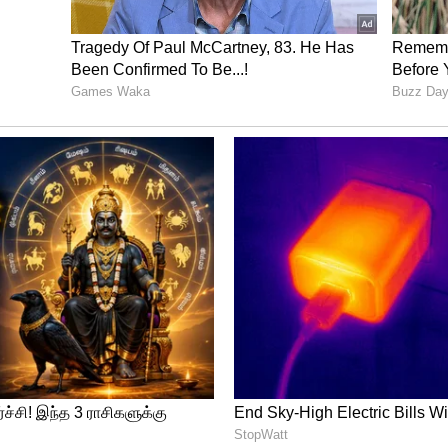
com/
channel/
0029Va9TFCWB4hdYZOoYCK2D
் 25 ஆண்டுகளுக்கு வெவ்வேறு காலங்களுக்கு
்திற்கு SIIP திட்டத்தை எடுத்து வளர்ச்சி
 வைத்துக்கொள்வோம். இத்திட்டத்தின் கீழ்,
ெபாசிட் செய்தால், 10 ஆண்டுகளில் மொத்தம்
ம். முதிர்ச்சியின் போது, 15 சதவீத NAV
 மொத்தம் ரூ.19.3 லட்சத்தைப் பெறுவீர்கள்.
மான கணக்கீடு.
ி திட்டத்தை அறிமுகப்படுத்தியது. அப்போது
ந்தது, இப்போது அது 16.43 ஆக உள்ளது,
 இப்போது வரை 64.3 சதவீத வளர்ச்சி உள்ளது.
டையில் இந்த வருவாய் 23.55 சதவீதமாக
்டத்தில், NAV அதாவது நிகர சொத்து மதிப்பு