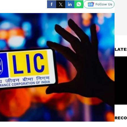
Follow Us
LATE
RECO