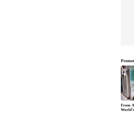
. வணிகம், டெக், ஆட்டோமொபைல் மற்றும் இந்தியா
்வம் கொண்டவர்.
 முதலீட்டு காப்பீட்டுத் திட்டம், ஒரு யூனிட்
்டமாகும், இதில் பெறப்பட்ட வருமானம் சந்தை
ரத்தில், முதலீட்டுடன், காப்பீட்டு பாதுகாப்பும்
 தொடர்பான அம்சங்களை எங்களுக்குத்
ட காப்பீட்டுத் திட்டமாகும், இது பரஸ்பர
ீடு ஆகிய இரண்டின் நன்மைகளையும்
்சூரன்ஸ் பிளான்கள் என்பது நிறுவனம் பங்கு,
ிரங்களில் முதலீடு செய்யும் திட்டங்களாகும்.
் முதலீடு செய்ய பாலிசிதாரர்கள் நான்கு
ைப் பெறுகிறார்கள்.