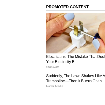
பத்திர நிதிகள், சமநிலை நிதிகள்
நிதிகள் ஆகியவை இதில் அடங்கு
தொடர்புடைய சொந்த அபாயங்கள
பாலிசிதாரர் ஒரு ஃபண்டைத் தேர
வளர்ச்சி நிதிகளில் அதிக வரு
நிதியின் கீழ் 80 சதவிகிதம் வரை
அங்கு வருவாய் வாய்ப்பு அதிகம
அதனுடன் தொடர்புடையது.
ஏசியாநெட் தமிழ் செய்திகளை
பெறுவதற்கு கீழே கொடுக்கப்
இருக்கவும்.