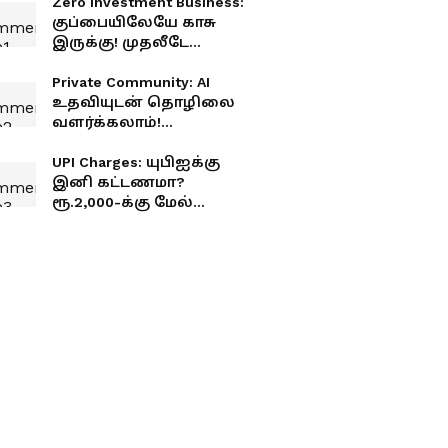
Zero Investment Business:
குப்பையிலேயே காசு
இருக்கு! முதலீடே
இல்லாமல் தொடங்கலாம்
இந்த 4 பிசினஸ்
Private Community: AI
உதவியுடன் தொழிலை
வளர்க்கலாம்!
தமிழ்நாட்டில்
விரிவடையும் பிரைவேட்
UPI Charges: யுபிஐக்கு
கம்யூனிட்டி
இனி கட்டணமா?
ரூ.2,000-க்கு மேல்
பேமெண்ட் செய்தால்
என்ன நடக்கும்
தெரியுமா?