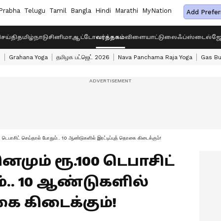
Prabha
Telugu
Tamil
Bangla
Hindi
Marathi
MyNation
Add Prefer
ெய்தி
தமிழ்நாடு
சினிமா
ஆட்டோ
வர்த்தகம்
விளையாட்டு
லைஃப்ஸ்டைல்
ஜோ
s
Grahana Yoga
தமிழக பட்ஜெட் 2026
Nava Panchama Raja Yoga
Gas Bu
டெபாசிட் செய்தால் போதும்.. 10 ஆண்டுகளில் இரட்டிப்புத் தொகை கிடைக்கும்!
 தினமும் ரூ.100 டெபாசிட்
்.. 10 ஆண்டுகளில்
கை கிடைக்கும்!