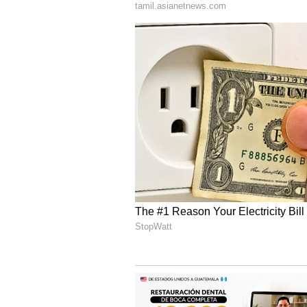
பாலிசிதாரருக்கு வழங்கப்படுகிற
உங்களிடம் உள்ள மொத்த NAVயின
LIC SIIP பாலிசியை எடுக்க, பால
அதாவது 3 மாதங்கள் மற்றும் அ
SIIP ஆனது தற்செயலான மரண பலன
திரும்பப் பெறும் வசதி என இர
இந்தத் திட்டத்தில் வரி விலக்கு 
கிடைக்கும், அதே போல் பிரிவு 10 
வருமானம் வரி விலக்கு அளிக்கப்
குடும்பத்தோடு ஜாலி ரைடு போ
இதுதான்.. இவ்வளவு கம்மி 