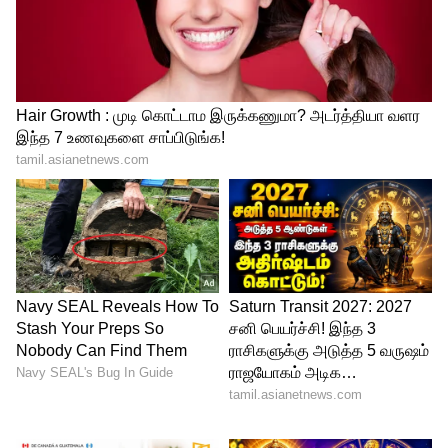
அதானி-க்கு ரூ.5.86 லட்சம் கோடி காலி!
ஹிண்டன்பர்க் அறிக்கையால் ரூ.11.60
லட்சம் கோடி அம்போ