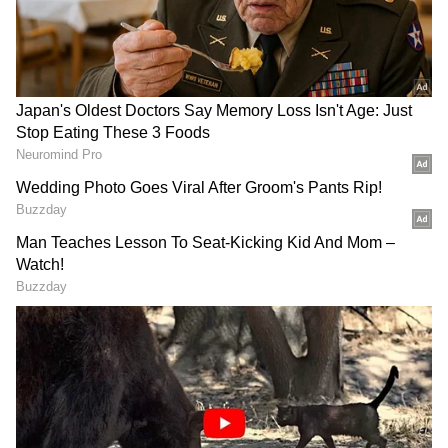
விற்பனையானது என்று பங்குசந்தையில்
அளிக்கப்பட்ட புள்ளிவிவரங்களில்
தெரிவிக்கப்பட்டுள்ளது.
RECOMMENDED STORIES
அதேசமயம் சில்லறை முதலீட்டாளர்கள்,
நிறுவனத்தின் ஊழியர்கள் மத்தியில்
பங்குகள் விற்பனைக்கு வரவேற்பு இல்லை.
சில்லறை விற்பனைாளர்களுக்கு 2.29 கோடி
பங்குகள் ஒதுக்கப்பட்டன, ஊழியர்களுக்கு
1.60 லட்சம் பங்குகள் ஒதுக்கப்பட்டிருந்தன.
LPG Price Hike: சிலிண்டர்
HRA Rules: கணவன் -
விலை ரூ.18 உயரப்
மனைவி ரெண்டு பேருமே
போகுதா?
அரசு ஊழியரா? யாருக்கு
சாமானியர்களுக்கு
HRA கிடைக்கும்? அரசின்
அடுத்த ஷாக்!
விளக்கம் இதோ!