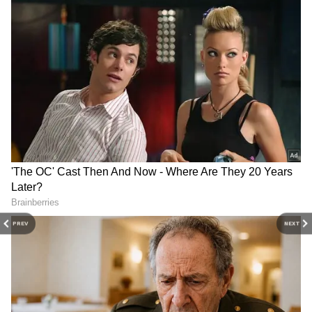
வணிகம்
(Business Ideas in Tamil)
,
வங்கிகள்
(Banking News)
, நிதி, இந்திய
பொருளாதாரம் , உலக சந்தை, பங்கு
சந்தை, முதலீடு உள்ளிட்ட பல்வேறு
தகவல்கள் மற்றும் சமீபத்திய நிதி
செய்திகள் அனைத்தையும் ஏஷ்யாநெட்
தமிழ் நியூஸில் படிக்கலாம்.
PREV
NEXT
1.28 கோடி பங்குகள் தகுதிவாய்ந்த நிறுவன
முதலீ்ட்டாளர்களுக்கு
ஒதுக்கப்பட்டநிலையி்ல் அனைத்தும்