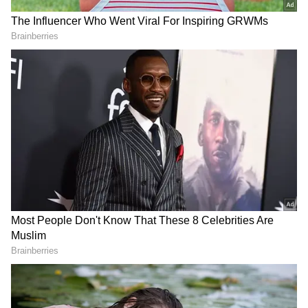
திதி : இன்று காலை 2.54 வரை சதுர்த்தசி,
DOWNLOAD APP
பின்னர் அமாவாசை..
நட்சத்திரம் : இன்று காலை 10.06 வரை
உத்திரட்டாதி, பின்னர் ரேவதி
RECOMMENDED STORIES