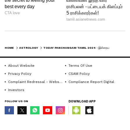
HOME
ASTROLOGY
TODAY PANCHANGAM TAMIL 2024 : இன்றைய நல்ல நேரம்: ஏப்ரல் 08, 2024, திங்கள்கிழமை...
About Website
Terms Of Use
Privacy Policy
CSAM Policy
Complaint Redressal - Website
Compliance Report Digital
Investors
FOLLOW US ON
DOWNLOAD APP
© Copyright 2026 Asianxt Digital Technologies Private Limited (Formerly
known as Asianet News Media & Entertainment Private Limited) | All Rights