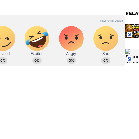
RELA
Snake: உங்கள் கனவில்
 அசுர
பாம்பு வருதா..?
துரோகத்தின்
அறிகுறியா..? மரணத்தின்
.! வீடு,
எச்சரிக்கையா..?
நமஹ
ும்
்திரம் தடைகளை நீக்கும் என்று
ந்தவொரு மங்களகரமான காரியத்திற்கும் முன்பு
 புஷ்டிவர்தனம்.