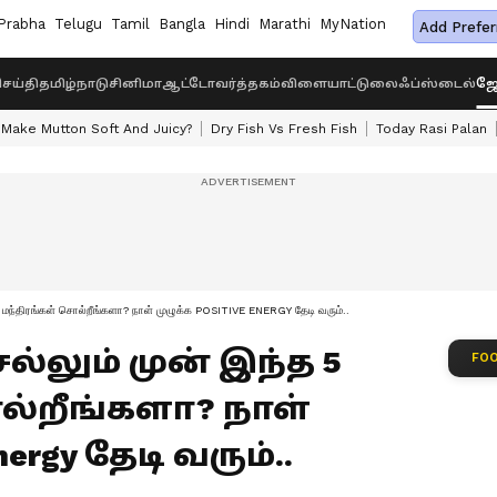
Prabha
Telugu
Tamil
Bangla
Hindi
Marathi
MyNation
Add Prefer
ெய்தி
தமிழ்நாடு
சினிமா
ஆட்டோ
வர்த்தகம்
விளையாட்டு
லைஃப்ஸ்டைல்
ஜோ
Make Mutton Soft And Juicy?
Dry Fish Vs Fresh Fish
Today Rasi Palan
 மந்திரங்கள் சொல்றீங்களா? நாள் முழுக்க POSITIVE ENERGY தேடி வரும்..
்லும் முன் இந்த 5
FOO
ல்றீங்களா? நாள்
nergy தேடி வரும்..