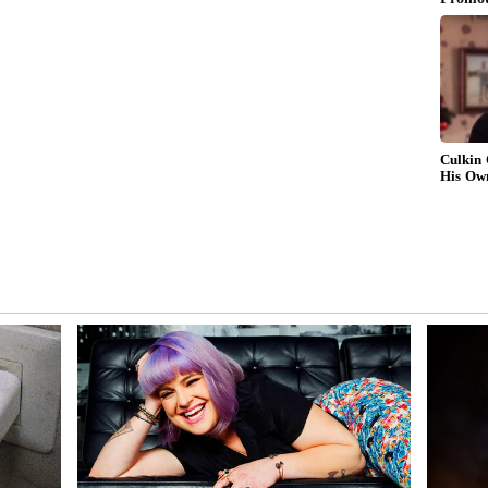
படி செய்வது?
், அமைதியான மனதுடன் கிழக்கு நோக்கித்
்றன்பின் ஒன்றாக உச்சரிக்கவும். உங்களுக்கு
ளக்கு அல்லது ஊதுபத்தி ஏற்றியபடியும் இந்த
இவ்வாறு செய்வதால் நாள் முழுவதும் நேர்மறை
 மத நம்பிக்கை கூறுகிறது. இந்தச் சடங்கிற்கு
ை ஆற்றலை அளிக்கின்றனவா?
ற மந்திரங்கள் உள்ளன. இவற்றில் சில மிகவும்
ிடப்பட்ட ஐந்து மந்திரங்களும் அவற்றுள்
ழு நம்பிக்கையுடனும் பக்தியுடனும்
ான பிரச்சனைகளையும் தீர்க்கும். இந்த
 ஆன்மாவிற்கும் நேர்மறை ஆற்றலை அளித்து,