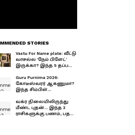
MMENDED STORIES
Vastu For Name plate: வீட்டு
வாசல்ல 'நேம் பிளேட்'
இருக்கா? இந்த 5 தப்ப
செஞ்சா பணம்
கரையுமாம்!
Guru Purnima 2026:
கோடீஸ்வரர் ஆகணுமா?
இந்த சிம்பிள்
பரிகாரங்களை செஞ்சா
போதும்!
வக்ர நிலையிலிருந்து
மீண்ட புதன்... இந்த 3
ராசிகளுக்கு பணம், பதவி,
அதிர்ஷ்டம்
காத்திருக்கிறது!