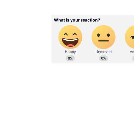
Related Articles
Astrology:
அள்ளிக்கொடுக்கும்
குரு.! அடுத்த 2
மாதங்களுக்கு 6
ராசிகளுக்கு ஜாக்பாட்
ஓம் கண கணபதயே 
வாசல், சொத்து சேர
விநாயகப் பெருமானின் இந்த மந
காலம்.!
நம்பப்படுகிறது, மேலும் இது எ
உச்சரிக்கப்படுகிறது.
ஓம் த்ரிம்பகம் யஜாமஹே சுகந்தி