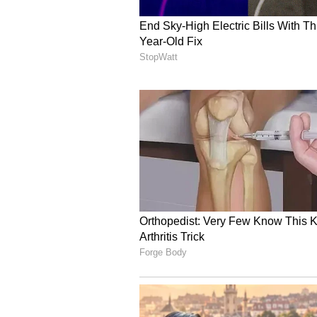
நமது எல்லா முயற்சிகளிலும் வ
மந்திரங்கள் எல்லா விதமான பி
பொறுப்புத் துறப்பு:
இந்தக் கட்டுரையில் உள்ள தகவல
ஜோதிடர்களிடமிருந்து பெறப்பட
வழங்குவதற்கான ஒரு ஊடகம் மட
நோக்கங்களுக்காக மட்டுமே கரு