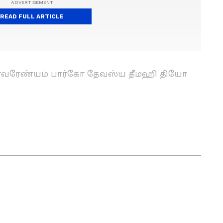
READ FULL ARTICLE
துர்வரேண்யம் பார்கோ தேவஸ்ய தீமஹி தியோ
ுத்தவும் ஒருமுகப்படுத்தவும் உதவுகிறது
ுகலை பட்டம் பெற்றவர். செய்தி எழுதுவதில் 8
ுபவம் உள்ளவர். இவர் கடந்த 2 ஆண்டுகளாக
-எடிட்டராக பணியாற்றி வருகிறார். டிஜிட்டல் மீடியா
ம் அதில் அனுபவமும் பெற்றவர். தமிழ்நாடு,
ய்திகளை எழுதுவதில் ஆர்வம் கொண்டவர்.