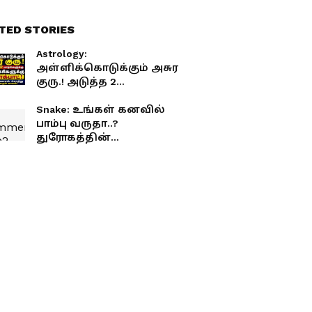
TED STORIES
Astrology:
அள்ளிக்கொடுக்கும் அசுர
குரு.! அடுத்த 2
மாதங்களுக்கு 6
ராசிகளுக்கு ஜாக்பாட்.!
Snake: உங்கள் கனவில்
வீடு, வாசல், சொத்து
பாம்பு வருதா..?
சேரும் காலம்.!
துரோகத்தின்
அறிகுறியா..?
மரணத்தின்
எச்சரிக்கையா..?