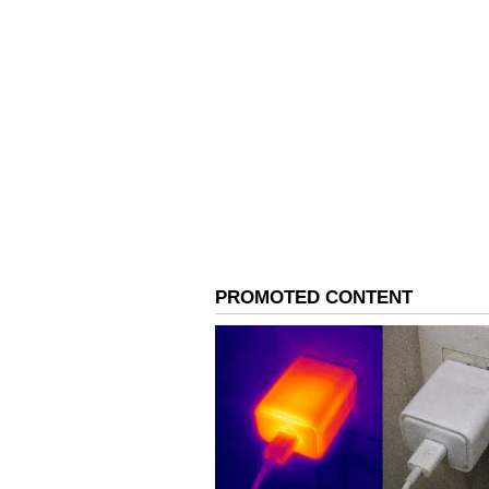
நம்பிக்கை கூறுகிறது.
ஒரு நிமிடத் தீர்வை எப்
அலுவலகம் புறப்படுவதற்கு முன
திரும்பி, இந்த மந்திரங்களை ஒன
நேரம் இருந்தால், கோவிலில் வி
மந்திரங்களை உச்சரிக்கலாம். 
ஆற்றல் நிலைத்திருக்கும் என்று
ஒரு நிமிடத்திற்கு மேல் ஆகாது.
மந்திரங்கள் நேர்மற
இந்து சாஸ்திரங்களில் எண்ணற்
சக்தி வாய்ந்தவை. மேலே குறிப்ப
அடங்கும். இந்த மந்திரங்களை மு
உச்சரித்தால், அவை எல்லா விதம
மந்திரங்கள் நமது மனதிற்கும்