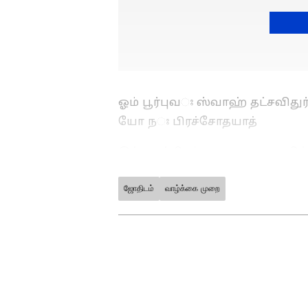
ஓம் பூர்புவঃ ஸ்வாஹ் தட்சவி
யோ நঃ பிரச்சோதயாத்
இந்த மந்திரம் மனதை அமைதிப்பட
என்று நம்பப்படுகிறது.
ஜோதிடம்
வாழ்க்கை முறை
ABOUT THE AUTHOR
Velmurugan s
VS
இவர் இதழியல் துறையில் முத
ஆண்டுகளுக்கும் மேலாக அன
ஏசியாநெட் நியூஸ் தமிழில் சப்
பற்றி நன்கு அறிந்தவர் மற்று
அரசியல், ஆட்டோமொபைல் செ