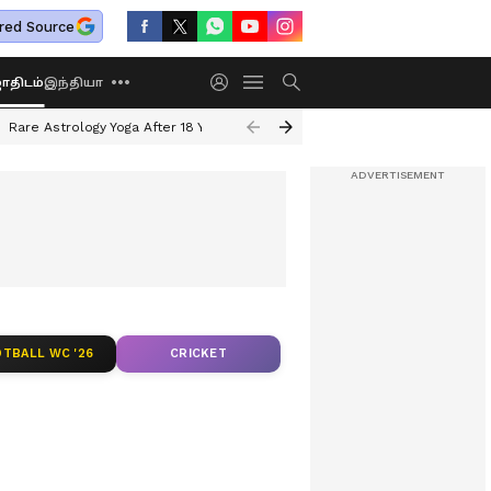
red Source
திடம்
இந்தியா
Rare Astrology Yoga After 18 Years
Dwi Pushkar Yoga 2026
Guru Peyar
TBALL WC '26
CRICKET