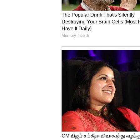
இவர்களுக்கு இரு பெண் குழந்தை
களத்தில் குதித்த ரிஷி சுனக் கன
ரிச்மன்ட் பகுதியின் எம்பியாக தே
போரிஸ் ஜான்சன் பிரதமராக ஆதரவ
தேர்தலில் வென்று போரிஸ் ஜான்
நிதித்துறை தலைமை செயலாளர் 