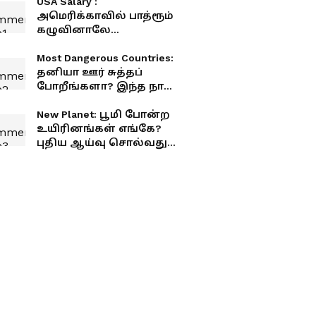
USA Salary :
அமெரிக்காவில் பாத்ரூம்
கழுவினாலே
கோடீஸ்வரர்
ஆகிடலாமா? அட்ரா
Most Dangerous Countries:
சக்கை!
தனியா ஊர் சுத்தப்
போறீங்களா? இந்த நாடு
ரொம்ப டேஞ்சர்! முழு
லிஸ்ட் உள்ளே
New Planet: பூமி போன்ற
உயிரினங்கள் எங்கே?
புதிய ஆய்வு சொல்வது
என்ன?