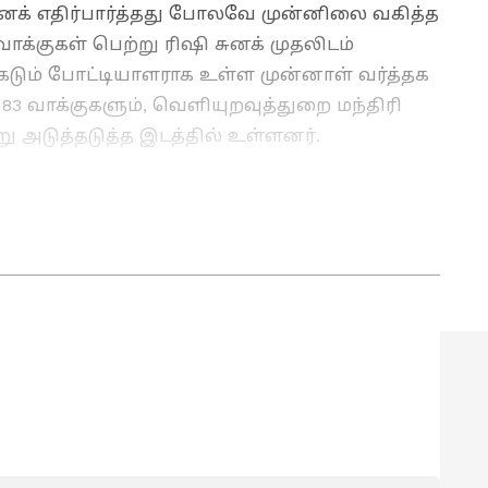
் சுனக் எதிர்பார்த்தது போலவே முன்னிலை வகித்த
 வாக்குகள் பெற்று ரிஷி சுனக் முதலிடம்
கு கடும் போட்டியாளராக உள்ள முன்னாள் வர்த்தக
83 வாக்குகளும், வெளியுறவுத்துறை மந்திரி
று அடுத்தடுத்த இடத்தில் உள்ளனர்.
ரி. செய்தி எழுதுவதில் 6 ஆண்டுகளுக்கும் மேலான
்த 3 ஆண்டுகளாக ஏசியாநெட் நியூஸ் தமிழில் சப்-
். டிஜிட்டல் மீடியா பற்றி நன்கு அறிந்தவர் மற்றும்
. வணிகம், டெக், ஆட்டோமொபைல் மற்றும் இந்தியா
்வம் கொண்டவர்.