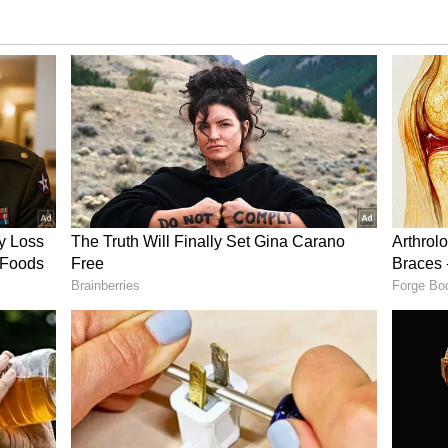
்த ரிஷி, முன்னணி தொழிலதிபரான நாராயண
ர்த்தியை 2009ம் ஆண்டில் திருமணம் செய்தார்.
க்கழகத்தில் ஒன்றாக படிக்கும் போது
ொண்டனர்.
 பொண்ணோட கையெழுத்து இல்லை..
 அதிர்ச்சி தகவல்