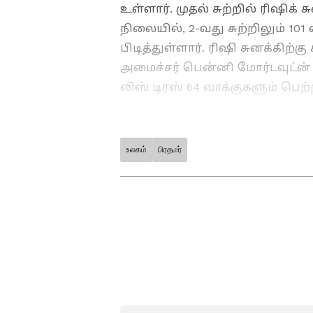
உள்ளார். முதல் சுற்றில் ரிஷிக
நிலையில், 2-வது சுற்றிலும் 101
பிடித்துள்ளார். ரிஷி சுனக்கிற்
அமைச்சர் பென்னி மோர்டவுட்ன் 
லிஸ் டிரஸ் 64 வாக்குகளும் பெற்
உலகம்
பிரதமர்
ABOUT THE AUTHOR
Raghupati R
RR
இவர் முதுகலை தமிழ் பட்டதா
அனுபவம் உள்ளவர். இவர் கடந
எடிட்டராக பணியாற்றி வருகிறார
அதில் அனுபவமும் பெற்றவர்
செய்திகளை எழுதுவதில் ஆர