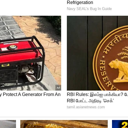
் ஆகியோருக்கு அடுத்த அந்தஸ்தில் இருக்கும்
ற்கு வழங்கப்பட்டது.
நிதித்துறையில் செய்த நடவடிக்கைகள் அவருக்கு
 சமயத்தில் பல்வேறு சர்ச்சைகளையும்
ேயே அரசியலில் இவர் பெரும் வளர்ச்சி
களை முன்வைத்து வருகின்றனர். இன்னும்
புதிய பிரதமர் தேர்வாகும் நிலையில், பிரிட்டன்
் சேர்ந்த ஒருவர் ஆவாரா ? என்று கேள்வி
ுவரத்து ஊழியர்கள் ஸ்ட்ரைக் அறிவிப்பு.!