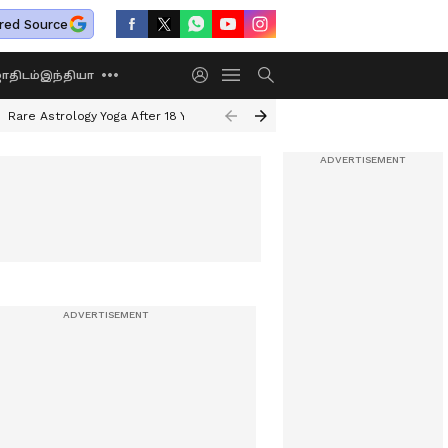
red Source
திடம்
இந்தியா
Rare Astrology Yoga After 18 Years
Dwi Pushkar Yoga 2026
Guru Peyar