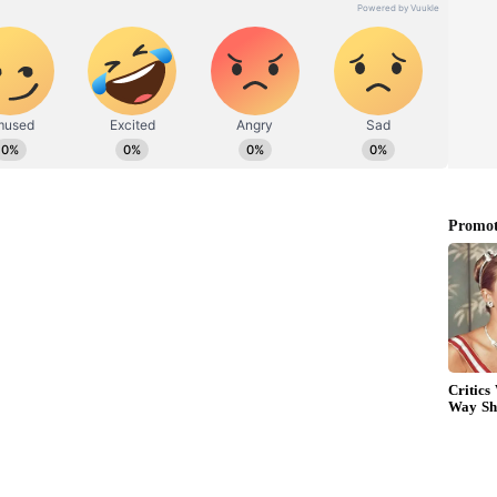
்குறிச்சி சிசிடிவி வீடியோ உண்மை
 காவல்துறையை வறுத்தெடுக்கும் மக்கள்
க்கிறது. யார் இந்த ரிஷி சுனக் ? 42 வயதான
ன்ற பகுதியில் தற்போது எம்பியாக உள்ளார்.
ஹாம்ப்டன் பகுதியில் பிறந்தவர். இவரின் தாத்தா
நிலத்தை சேர்ந்தவர்கள் என்பது
ட்டன் நாட்டிற்கு குடிபெயர்ந்துள்ளனர்.
 பள்ளிப்படிப்பை முடித்தார் ரிஷி சுனக்.
ர்டு பல்கலைக்கழகங்களில் பட்டப்படிப்பை
ிதி நிறுவனமான கோல்ட்மேன் சாக்ஸ்சில்