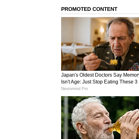
முன்னணி பொறுப்புகளை வகித
மூர்த்தியின் மகளான அக்சதா மூ
இருவரும் ஸ்டான்போர்டு பல்கலை
காதலித்து திருமணம் செய்துக
மேலும் செய்திகளுக்கு..
எங்க
ஸ்ரீமதி பெற்றோர்கள் சொன்ன