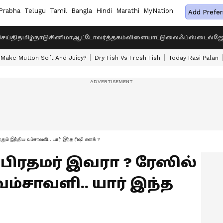
Prabha
Telugu
Tamil
Bangla
Hindi
Marathi
MyNation
Add Prefer
ெய்தி
தமிழ்நாடு
சினிமா
ஆட்டோ
வர்த்தகம்
விளையாட்டு
லைஃப்ஸ்டைல்
ஜோ
Make Mutton Soft And Juicy?
Dry Fish Vs Fresh Fish
Today Rasi Palan
்தும் இந்திய வம்சாவளி.. யார் இந்த ரிஷி சுனக் ?
் பிரதமர் இவரா ? ரேஸில்
 வம்சாவளி.. யார் இந்த