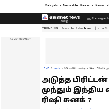
Malayalam
Newsable
Kannada
Kannada
தற்போதைய ச
TRENDING :
Powerful Rahu Transit
How To 
HOME
உலகம்
அடுத்த பிரிட்டன் பிரதமர் இவரா ? ரேஸில் முந
அடுத்த பிரிட்டன
முந்தும் இந்திய
ரிஷி சுனக் ?