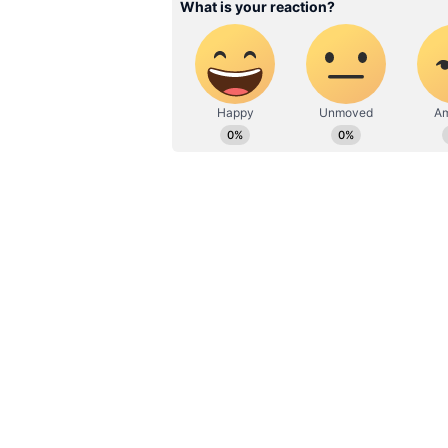
மேலும் செய்திகளுக்கு..
கள்ளக
இல்லை.! இதுலயும் லேட்டா ?
இதனால் போட்டிக்களம் அனல் பற
ரிஷி சுனக் அந்நாட்டின் டோரி எ
இவர் பிரிட்டன் நாட்டின் சவுத் 
பாட்டி இந்தியாவின் பஞ்சாப் மா
குறிப்பிடத்தக்கது.1960களில் பிரி
வின்செஸ்டர் கல்வி நிறுவனத்தில்
ஆக்ஸ்போர்டு மற்றும் ஸ்டான்போ
முடித்தார். உலகின் முன்னணி ந