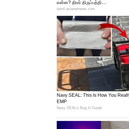
ஆண்டில் பிரதமர், துணை பிரதமர
அமைச்சரவை பதவி ரிஷி சுனக்கி
கோவிட் காலத்தில் ரிஷி சுனக் 
பாராட்டுகளை தந்துள்ளது. அதே
கிளப்பியது. குறுகிய காலத்தில
பெற்றதற்கும் பலர் விமர்சனங்
இரண்டு, மூன்று மாதங்களுக்குள் 
பிரதமராக இந்திய வம்சாவளியைச
எழுந்துள்ளது.
மேலும் செய்திகளுக்கு..
போக்க
எப்போது தெரியுமா ?