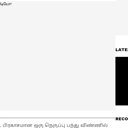
LATE
RECO
ிட பிரகாசமான ஒரு நெருப்பு பந்து விண்ணில்