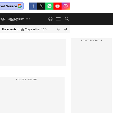
red Source
திடம்
இந்தியா
Rare Astrology Yoga After 18 Years
Dwi Pushkar Yoga 2026
Guru Peyar