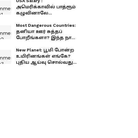
USA Salary :
அமெரிக்காவில் பாத்ரூம்
கழுவினாலே
கோடீஸ்வரர்
ஆகிடலாமா? அட்ரா
Most Dangerous Countries:
சக்கை!
தனியா ஊர் சுத்தப்
போறீங்களா? இந்த நாடு
ரொம்ப டேஞ்சர்! முழு
லிஸ்ட் உள்ளே
New Planet: பூமி போன்ற
உயிரினங்கள் எங்கே?
புதிய ஆய்வு சொல்வது
என்ன?