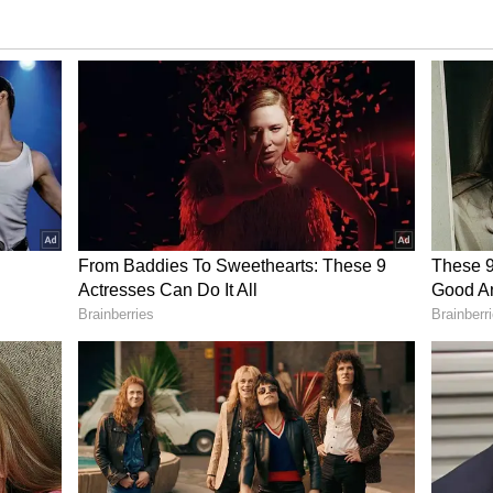
ளியில் உருவாகின்றன. அவை பூமியின்
ிறிய துண்டுகளாக உடைகின்றன. அந்த
ல் உடைந்து விழலாம். ஆனால், இப்போது
ர்பார்த்ததை விட அதிகமாக இருந்ததாகவும்,
ுழுவதுமாக அழிக்கப்படவில்லை என்றும், அதன்
ன்றும் கூறப்படுகிறது.
் செல்லும் புல்லட் ரயில்..ஆனால்
இல்லை..ஏன் தெரியுமா?