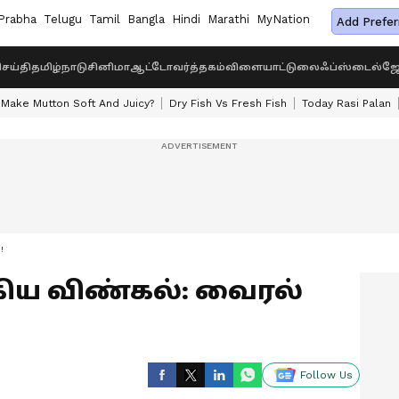
Prabha
Telugu
Tamil
Bangla
Hindi
Marathi
MyNation
Add Prefer
ெய்தி
தமிழ்நாடு
சினிமா
ஆட்டோ
வர்த்தகம்
விளையாட்டு
லைஃப்ஸ்டைல்
ஜோ
Make Mutton Soft And Juicy?
Dry Fish Vs Fresh Fish
Today Rasi Palan
!
ிய விண்கல்: வைரல்
Follow Us