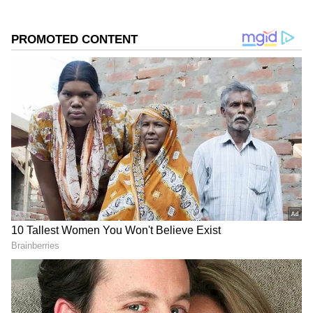
லைஃப்ஸ்டைல், வணிகம், வேலைவாய்ப்பு,
சினிமா ஆகிய தலைப்புகளில் மிகுந்த ஆர்வம்
இருக்கும் இவர் வாசகர்களை ஈர்க்கும் வகையில்
செய்திகளை எழுதி வருகிறார்.
DOWNLOAD APP