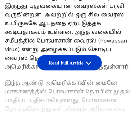
இருந்து புதுவகையான வைரஸ்கள் பரவி
வருகின்றன. அவற்றில் ஒரு சில வைரஸ்
உயிருக்கே ஆபத்தை ஏற்படுத்தக்
கூடியதாகவும் உள்ளன. அந்த வகையில்
சமீபத்தில் போவாசான் வைரஸ் (Powassan
virus) என்று அழைக்கப்படும் கொடிய
வைரஸ் தொற்று காரணமாக
Read Full Article
அமெரிக்காவில் ஒருவர் உயிரிழந்துள்ளார்.
இந்த ஆண்டு அமெரிக்காவின் மைனே
மாகாணத்தில் போவாசான் நோயின் முதல்
பாதிப்பு பதிவாகியுள்ளது. போவாசான்
நோய்த்தொற்றுகள் மிகவும் அரிதானவை
என்றாலும், சமீபத்திய ஆண்டுகளில்
தொற்று குறிப்பாக அமெரிக்கா, கனடா
LATEST VIDEOS
மற்றும் ரஷ்யாவில் அதிகரித்துள்ளது. 2015