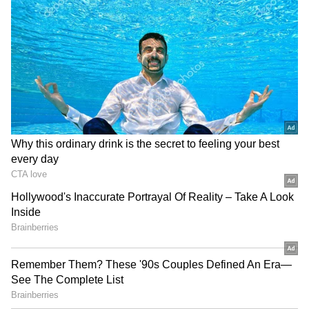
TNPL: 239 ரன்கள் போதல!
சதுர்வேத்தின் அதிரடி சதத்தால்
கோவையை வீழ்த்திய மதுரை
பேந்தர்ஸ்
TNPL: சேலம் ஸ்பார்டன்ஸை
வீழ்த்திய திருச்சி கிராண்ட்
சோழாஸ் !
Powassan வைரஸ்: அறிகுறிகள்
காய்ச்சல், தலைவலி, வாந்தி மற்றும்
பலவீனம் போன்ற அறிகுறிகளை