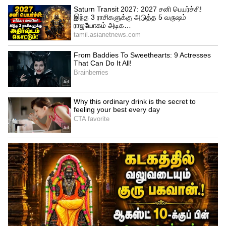
அனுபவிக்கலாம்.
மேலும் மூளை நோய்த்தொற்றை
ஏற்படுத்தலாம் அல்லது மூளை மற்றும்
முதுகுத் தண்டு (மூளைக்காய்ச்சல்)
உருவாக்கலாம்.