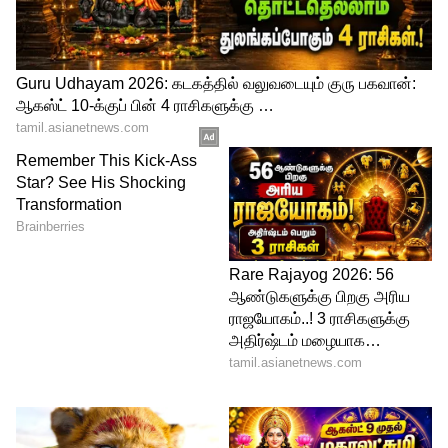
கடுமையான சந்தர்ப்பங்களில்,
நோயாளிகள் குழப்பம், ஒருங்கிணைப்பு
இழப்பு, பேசுவதில் சிரமம் மற்றும் வலிப்பு
நோய் கூட ஏற்படலாம்
Powassan வைரஸ்: நோய் கண்டறிதல்
கொடிய வைரஸால் பாதிக்கப்பட்டவர்கள்
தங்கள் மருத்துவரை தொடர்பு கொள்ள