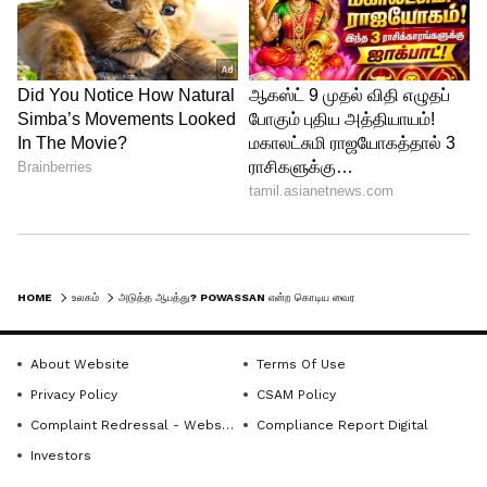
வேண்டும், அவர்கள் நோயாளியின்
அறிகுறிகள் மற்றும் அறிகுறிகளின்
அடிப்படையில் இரத்தம் மற்றும்
முதுகெலும்பு திரவத்தின் ஆய்வக
சோதனைகள் மூலம் அவர்களின் நிலையை
கண்டறியும்.
Powassan வைரஸ்: சிகிச்சை
HOME
உலகம்
அடுத்த ஆபத்து? POWASSAN என்ற கொடிய வைரஸால் ஒருவர் பலி.. என்னென்ன அறிகுறிகள்? என்ன சிகிச்சை?
Powassan வைரஸ் நோய்த்தொற்றின்
நிகழ்வுகளுக்கு சிகிச்சையளிப்பதற்கு
About Website
Terms Of Use
குறிப்பிட்ட மருந்துகள் எதுவும் இல்லை
Privacy Policy
CSAM Policy
என்றாலும், மருத்துவர்கள் அடிக்கடி OTC
Complaint Redressal - Website
Compliance Report Digital
மருந்துகளை பரிந்துரைக்கின்றனர்.
Investors