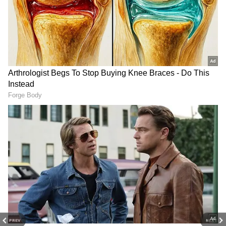
DOWNLOAD APP
இதைக் கண்டித்து அதிபர் கோத்தபய
ராஜபக்ச வீட்டை பொதுமக்கள்
முற்றுகையிட்டு நடத்திய போராட்டத்தில்
PREV
NEXT