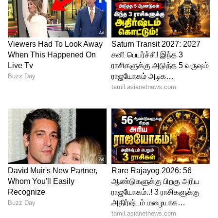
ராஜபக்ச
இதற்கு எதிராகப் பேசியதை
அடுத்து ஞாயிற்றுக்கிழமை பிற்பகல் தடை
நீக்கப்பட்டது.