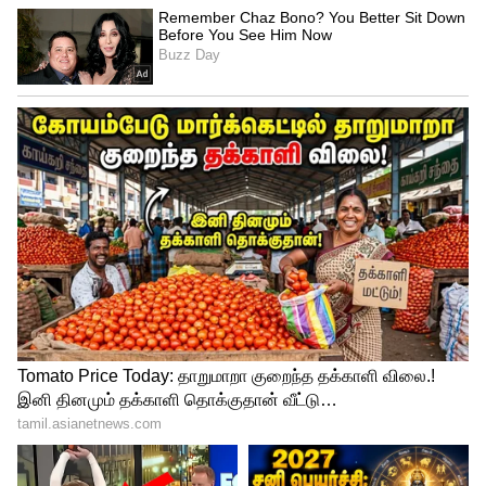
நூற்றுக்கணக்கானோர் கலந்துகொண்டனர்,
அதற்கு முன்னர் எதிர்க்கட்சித் தலைவர்
சஜித் பிரேமதாசவின் வீட்டிற்கு அருகில்
தாக்குதல் துப்பாக்கிகளை ஏந்திய ஒரு
பெரிய குழு பொலிஸ் மற்றும் படையினரால்
தடுத்து நிறுத்தப்பட்டது.
ஜனாதிபதி கோட்டாபய ராஜபக்சவுக்கு
எதிரான போராட்டங்களை அடக்கும்
வகையில் இலங்கை அரசாங்கம்
சனிக்கிழமையன்று பேஸ்புக், ட்விட்டர்,
இன்ஸ்டாகிராம், வாட்ஸ்அப் மற்றும் யூடியூப்
உள்ளிட்ட அனைத்து சமூக ஊடக
தளங்களுக்கான அணுகலையும்
முடக்கியுள்ளது.
பிரதமரின் மகன் நாமல்