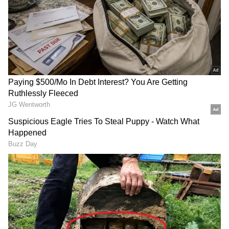
ராஜினாமாவை உடனடியாக அமுலுக்கு
வரும் வகையில் ஜனாதிபதிக்கு
அறிவித்துள்ளேன்’ என்று குறிப்பிட்டுள்ளார்.
New Planet: பூமி போன்ற
UK Cost of Living: ஒரு
உயிரினங்கள் எங்கே?
கிலோ வெண்டைக்காய்
புதிய ஆய்வு சொல்வது
₹1000-ஆ? UK-வில்
என்ன?
காய்கறி விலையை
LATEST VIDEOS
கேட்டா மயக்கமே
வந்திடும்!
பேரவையில் பிரேமலதா
விளாசல்: விவசாயிகள் கடனை
தள்ளுபடி செய்யாத அரசுக்கு
கண்டனம்!
மேகதாட்டு விவகாரத்தில்
அரசின் மெத்தனப் போக்கைக்
கடுமையாகத் தாக்கிய
பிரேமலதா விஜயகாந்த் !