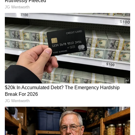
டிஎன்ஃபிஎல் கிரிக்கெட்:
திண்டுக்கல் டிராகன்ஸை வீழ்த்தி
நெல்லை ராயல் கிங்ஸ் அபார
வெற்றி!
சேப்பாக் சூப்பர் கில்லீஸ்
அணியை வீழ்த்தி ஐடிரீம்
திருப்பூர் தமிழன்ஸ் அபார
வெற்றி!
இதையும் படிங்க:
போருக்கு இடையே