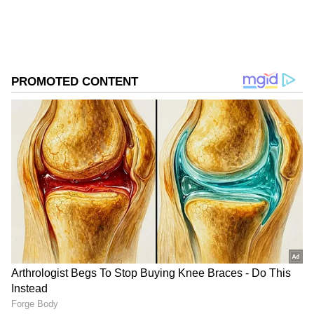
அதன் அமைதிவாத தொழிலின்
அடிப்படையில், சர்வதேச சமூகம் இப்போது
அமைதியை அடைவதற்கான சிறந்த
முயற்சிகளை மேற்கொள்ள வேண்டும்
என்று மெக்சிகோ நம்புகிறது என்று
கியாசோபன் தெரிவித்தார். மேலும் இது
சம்பந்தமாக, உக்ரைனில் உரையாடல்
மற்றும் அமைதிக்கான குழுவை
உருவாக்குவதன் மூலம் ஐ.நா
பொதுச்செயலாளர் அன்டோனியோ
குட்டெரெஸின் அமைதியை ஏற்படுத்தும்
முயற்சிகளை வலுப்படுத்த மெக்சிகோ
DOWNLOAD APP
ஜனாதிபதி ஆண்ட்ரேஸ் மானுவல் லோபஸ்
ஒப்ராடரின் முன்மொழிவை உங்களுடன்
பகிர்ந்து கொள்ள விரும்புகிறேன்.