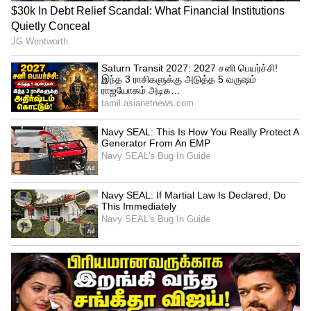
அமைதியை அடைய முடியும். குறித்த
வழக்கில், இதுவரை, பாதுகாப்பு கவுன்சில்
அதன் அத்தியாவசியப் பொறுப்பை
நிறைவேற்ற முடியவில்லை என்று
வெறுமனே புலம்புவதை ஏற்றுக்கொள்ள
முடியாது. அதே போல் அலட்சியமும்
ஏற்றுக்கொள்ள முடியாதது. இந்த கவுன்சில்
செயலிழப்பதற்கான காரணங்கள் நன்கு
அறியப்பட்டவை. அவற்றை சரிசெய்வது நம்
கையில் தான் உள்ளது. அனைத்து
தீவிரத்தன்மையிலும், அவ்வாறு
செய்வதற்கு தேவையான கட்டமைப்பு
சீர்திருத்தங்களை கருத்தில் கொள்ள நேரம்
சரியானது என்று கியாசோபன்
தெரிவித்தார்.