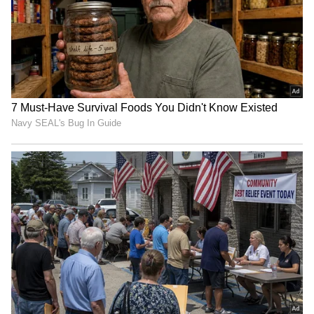
உக்ரைன் பிராந்தியங்களை இணைக்க
வாக்கெடுப்பு நடத்தும் ரஷ்யா;
அதிர்ச்சியில் மேற்கத்திய நாடுகள்!!
இதன் உருவாக்கம் ஐநா உறுப்பு நாடுகளின்
ஆதரவுடன் தொடரும் என்று நாங்கள்
நம்புகிறோம். அதனால் முடிவு செய்யுங்கள்.
பொதுச்செயலாளர் கூறியது போல்,
செயல்படவும், அமைதியை நிலைநாட்டவும்
வேண்டிய நேரம் இது. போருக்குத் தீர்வு
காண்பது எப்போதுமே
அதலபாதாளத்திற்குச் செல்வதாகும் என்று
கூறிய அவர், உரையாடல், இராஜதந்திரம்
மற்றும் பயனுள்ள அரசியல் சேனல்களை
உருவாக்குவதன் மூலம் மட்டுமே