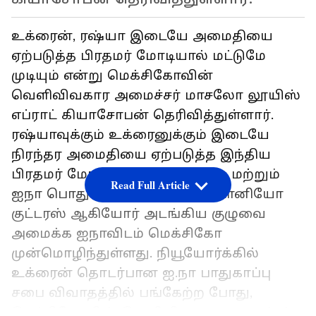
உக்ரைன், ரஷ்யா இடையே அமைதியை
ஏற்படுத்த பிரதமர் மோடியால் மட்டுமே
முடியும் என்று மெக்சிகோவின்
வெளிவிவகார அமைச்சர் மாசலோ லூயிஸ்
எப்ராட் கியாசோபன் தெரிவித்துள்ளார்.
ரஷ்யாவுக்கும் உக்ரைனுக்கும் இடையே
நிரந்தர அமைதியை ஏற்படுத்த இந்திய
பிரதமர் மோடி, போப் பிரான்சிஸ் மற்றும்
Read Full Article
ஐநா பொதுச்செயலாளர் அன்டோனியோ
குட்டரஸ் ஆகியோர் அடங்கிய குழுவை
அமைக்க ஐநாவிடம் மெக்சிகோ
முன்மொழிந்துள்ளது. நியூயோர்க்கில்
உக்ரைன் தொடர்பான ஐ.நா பாதுகாப்பு
சபை விவாதத்தில் பங்கேற்ற போது,
மெக்சிகோவின் வெளிவிவகார அமைச்சர்