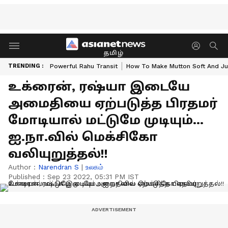
தமிழ்
TRENDING :
Powerful Rahu Transit
How To Make Mutton Soft And Ju
உக்ரைன், ரஷ்யா இடையே
அமைதியை ஏற்படுத்த பிரதமர்
மோடியால் மட்டுமே முடியும்...
ஐ.நா.வில் மெக்சிகோ
வலியுறுத்தல்!!
Author :
Narendran S
|
உலகம்
Published :
Sep 23 2022, 05:31 PM IST