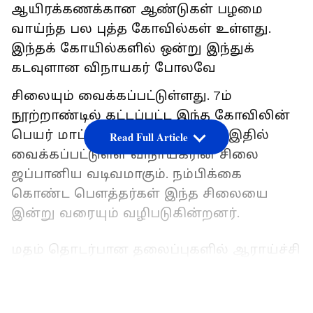
ஆயிரக்கணக்கான ஆண்டுகள் பழமை
வாய்ந்த பல புத்த கோவில்கள் உள்ளது.
இந்தக் கோயில்களில் ஒன்று இந்துக்
கடவுளான விநாயகர் போலவே
சிலையும் வைக்கப்பட்டுள்ளது. 7ம்
நூற்றாண்டில் கட்டப்பட்ட இந்த கோவிலின்
பெயர் மாட்சுச்சியாமா ஷோடன். இதில்
Read Full Article
வைக்கப்பட்டுள்ள விநாயகரின் சிலை
ஜப்பானிய வடிவமாகும். நம்பிக்கை
கொண்ட பௌத்தர்கள் இந்த சிலையை
இன்று வரையும் வழிபடுகின்றனர்.
மதம் தொடர்பான தலைப்புகளில் ஆராய்ச்சி
செய்யும் மக்கள், எட்டாம் நூற்றாண்டில்
முதன்முறையாக ஜப்பானில் விநாயகப்
LATEST VIDEOS
பெருமானை வணங்கத் தொடங்கியதாக