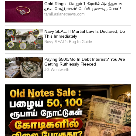
ஏராளமான அன்னதானங்கள்
வழங்கப்படுகின்றது.
இதில் சுவாரசியம் என்னவென்றால்
இங்கிருக்கும் விநாயகர் கஷ்டங்களை
நீக்கும் கடவுளாக கருதப்படுகிறார். மேலும்
தாந்திரீக பௌத்தர்கள் எந்த வேலையையும்
தொடங்குவதற்கு முன் அவரை
வணங்குகிறார்கள். ஜப்பானியர்
தொழிலதிபர்களும் இந்த விநாயகரை
அதிகம் வழிபடுகின்றனர்..