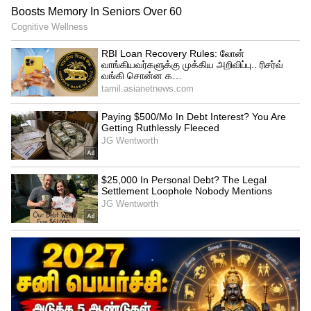
ஃபிளாஷ், 16MP முன் கேமரா
ஆடியோ: 3.5மிமீ ஆடியோ ஜாக், ஸ்டீரியோ
ஸ்பீக்கர்கள், டால்பி அட்மோஸ், FM ரேடியோ
சென்சார்: பக்கவாட்டில் பொருத்தப்பட்ட
கைரேகை ஸ்கேனர்
பாதுகாப்பு: ஸ்பிளாஸ் எதிர்ப்பு (IP52)
பரிமாணங்கள்: 161.78 x 73.84 x 8.49 மிமீ;
எடை: 184 கிராம்