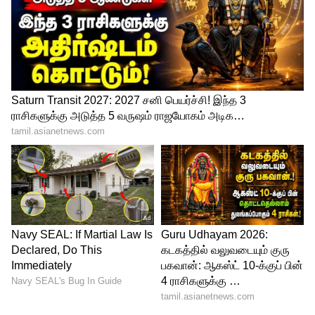
நெட்வொர்க்: டூயல் 4G VoLTE, Wi-Fi 802.11 ac
(2.4GHz + 5GHz), புளூடூத் 5, GPS, USB டைப் -C
சார்ஜர்: 30W டர்போ சார்ஜிங் உடன் 5000mAh
பேட்டரி
விலை: மோட்டோ g32 8GB + 128GB
பதிப்பானது சாடின் சில்வர், மினரல் கிரே
வண்ணங்களில் வருகிறது. இதன் விலை ரூ.
11,999 ஆகும். இது இன்று மார்ச் 22ம் தேதி
முதல் விற்பனைக்கு கிடைக்கிறது. இதற்கு
முந்தைய மாடல் அதாவது 4 ஜிபி + 64 ஜிபி
மாடல் இப்போது ரூ.10,499 விலையில்
கிடைக்கிறது.