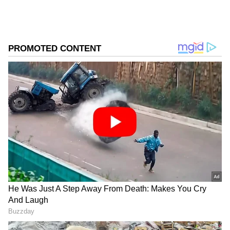
DOWNLOAD APP
இதனையடுத்து தற்போது இந்தியாவில்
புதிதாக மோட்டோ ஜி32 8 ஜிபி + 128 ஜிபி
RECOMMENDED STORIES
என்ற பதிப்பை மோட்டோரோலோ
நிறுவனம் அறிமுகப்படுத்தியுள்ளது. இந்த
ரேம் மற்றும் மெமரி மாற்றத்தைத் தவிர,
ஸ்மார்ட்போனின் மற்ற அம்சங்கள் எல்லாம்
ஒரே மாதிரியானவை ஆகும்.