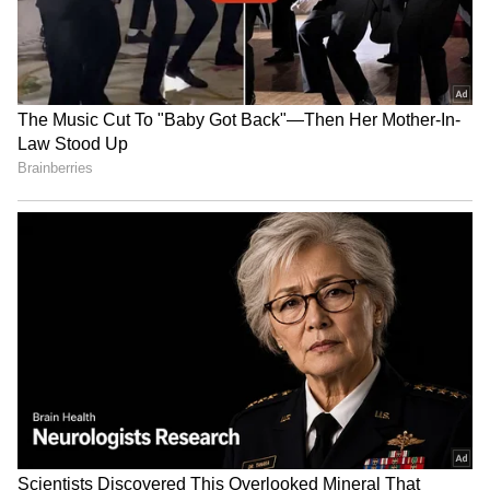
கூடுதல் மெமரி: மைக்ரோSD மூலம் 1TB
வரை மெமரியை அதிகப்படுத்தலாம்
இயங்குதளம்: My UX உடன் Android 12
சிம் வகை: ஹைப்ரிட் டூயல் சிம் (நானோ +
நானோ / மைக்ரோ எஸ்டி)
கேமரா: 50MP பிரைமரி கேமரா, 8MP 118°
அல்ட்ரா-வைட் ஆங்கிள் கேமரா, டெப்த்
செயல்பாடு, 2MP மேக்ரோ கேமரா, LED