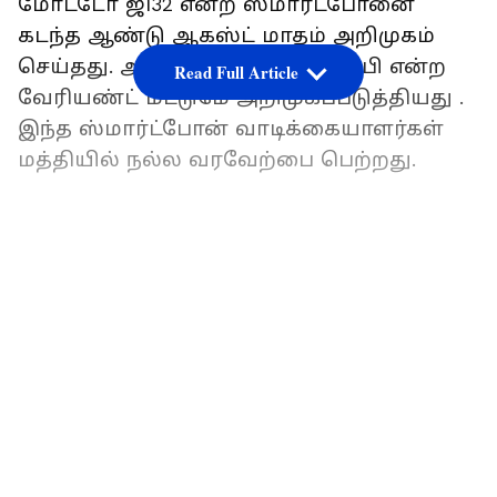
மோட்டோ ஜி32 என்ற ஸ்மார்ட்போனை
கடந்த ஆண்டு ஆகஸ்ட் மாதம் அறிமுகம்
செய்தது. அப்போது 4ஜிபி + 64ஜிபி என்ற
Read Full Article
வேரியண்ட் மட்டுமே அறிமுகப்படுத்தியது .
இந்த ஸ்மார்ட்போன் வாடிக்கையாளர்கள்
மத்தியில் நல்ல வரவேற்பை பெற்றது.
LATEST VIDEOS