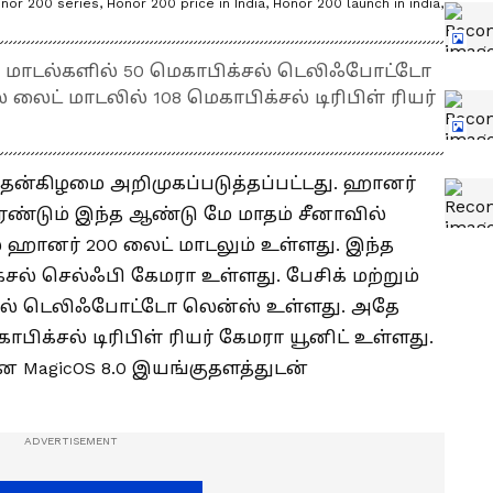
or 200 series, Honor 200 price in India, Honor 200 launch in india,
ரோ மாடல்களில் 50 மெகாபிக்சல் டெலிஃபோட்டோ
லைட் மாடலில் 108 மெகாபிக்சல் டிரிபிள் ரியர்
ுதன்கிழமை அறிமுகப்படுத்தப்பட்டது. ஹானர்
ரண்டும் இந்த ஆண்டு மே மாதம் சீனாவில்
ல் ஹானர் 200 லைட் மாடலும் உள்ளது. இந்த
்சல் செல்ஃபி கேமரா உள்ளது. பேசிக் மற்றும்
்சல் டெலிஃபோட்டோ லென்ஸ் உள்ளது. அதே
ாபிக்சல் டிரிபிள் ரியர் கேமரா யூனிட் உள்ளது.
ன MagicOS 8.0 இயங்குதளத்துடன்