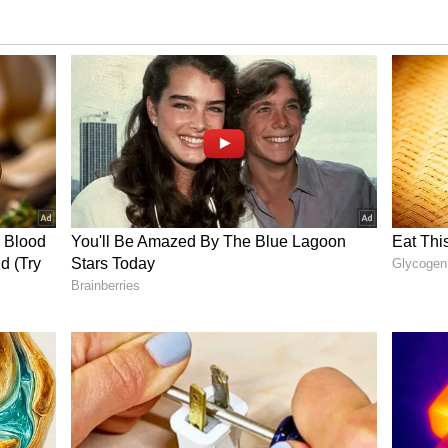
டு முறையே 6.7-இன்ச் மற்றும் 6.78-இன்ச் 120Hz
கின்றன. பேசிக் மாடல் ஸ்னாப்டிராகன் 7
கப்படுகிறது. ப்ரோ மாடல் ஸ்னாப்டிராகன் 8s
ிறது. இரண்டு ஸ்மாட்போன்களும் ஆண்டிராய்டு
.0 கொண்டவை. இரண்டிலும் 100W வயர்டு
00mAh பேட்டரியும் உள்ளது.
சங்கள்:
 முழு ஹெ.டி. பிளஸ் AMOLED திரையைக்
பி.ஊ., 8GB RAM மற்றும் 256GB ஸ்டோரேஜ்,
சிட்டி 6080 சிம்பெட் ஆகியவற்றைக் கொண்டது.
படையிலான MagicOS 8.0 உள்ளது. 35W வயர்டு
0mAh பேட்டரி உள்ளது.
டல்களிலும் இரட்டை நானோ சிம், 5G, 4G LTE,
மற்றும் USB Type-C ஆகிய அடிப்படையான வசதிகளும்