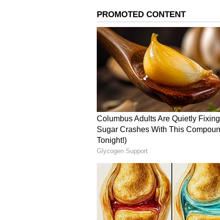
ஹானர் 200 மற்றும் ப்ரோ மாறுபா
முழு-HD+ OLED ஸ்கிரீனுடன் வரு
ஜெனரல் 3 பிராசஸர் மூலம் இயக்
ஜெனரல் 3 சிப்செட்டைப் பெறுக
14 அடிப்படையிலான MagicOS 8
சூப்பர்சார்ஜிங் அம்சத்துடன் 5,2
ஹானர் 200 லைட் சிறப்பு அம்
Honor 200 Lite ஆனது 6.7-இன்ச்
கொண்டுள்ளது. Mali-G57 MC2 ஜி.
ஆக்டா-கோர் மீடியாடெக் டிமென்
இதிலும் ஆண்ட்ராய்டு 14-அடிப்
சூப்பர் சார்ஜ் அம்சத்துடன் 4,50
ஹோனர் 200 சீரிஸின் மூன்று மா
Wi-Fi, ப்ளூடூத் 5.1, ஓ.டி.ஜி. 