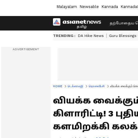
Malayalam
Newsable
Kannada
Kannada
தற்போதைய ச
TRENDING :
DA Hike News
Guru Blessings
HOME
டெக்னாலஜி
தொலைபேசி
வியக்க வைக்கும் செல
வியக்க வைக்கும
கிளாரிட்டி! 3 ப
களமிறக்கி கலக்