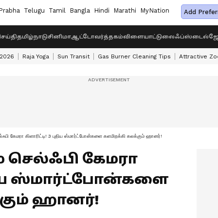
Prabha
Telugu
Tamil
Bangla
Hindi
Marathi
MyNation
Add Prefer
ெய்தி
தமிழ்நாடு
சினிமா
ஆட்டோ
வர்த்தகம்
விளையாட்டு
லைஃப்ஸ்டைல்
ஜோ
 2026
Raja Yoga
Sun Transit
Gas Burner Cleaning Tips
Attractive Zo
்ஃபி கேமரா கிளாரிட்டி! 3 புதிய ஸ்மார்ட்போன்களை களமிறக்கி கலக்கும் ஹானர்!
் செல்ஃபி கேமரா
ுதிய ஸ்மார்ட்போன்களை
கும் ஹானர்!