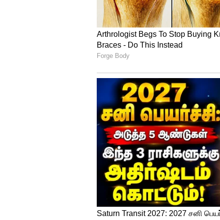
உள்ளன. கைரேகை சென்சார் பக்கவ
வீட்டுக்கடன் EMI ல் சேமிப்பத
தீர்க்க பக்கா பிளான்!