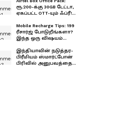
Airtel Box Office Pack:
ரூ.200-க்கு 30GB டேட்டா,
ஏகப்பட்ட OTT-யும் ஃப்ரீ!
ஏர்டெல்-ன் அதிரடி
ஆஃபர்
Mobile Recharge Tips: 199
ரீசார்ஜ் போடுறீங்களா?
இந்த ஒரு விஷயம்
தெரியாம பலர் பணத்தை
வீணாக்குறாங்க!
இந்தியாவின் நடுத்தர-
பிரீமியம் ஸ்மார்ட்போன்
பிரிவில் அனுபவத்தை
அடிப்படையாகக் கொண்ட
புதுமைகளை OPPO
எவ்வாறு கொண்டு
வருகிறது?