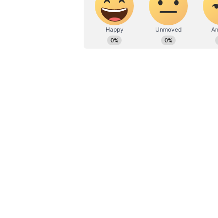
வேற லெவல் ஸ்பீடு! சாட்டி
ஜியோவுக்கு அனுமதி!
பேசிக் ஹானர் 200 கருப்பு, எமரா
உள்ளது. ப்ரோ மாடல் கருப்பு, ம
வண்ணங்களில் கிடைக்கும். லைட் 
ஸ்டாரி ப்ளூ வண்ணங்களில் கிட
ஹானர் 200, ஹானர் 200 ப்ரோ 