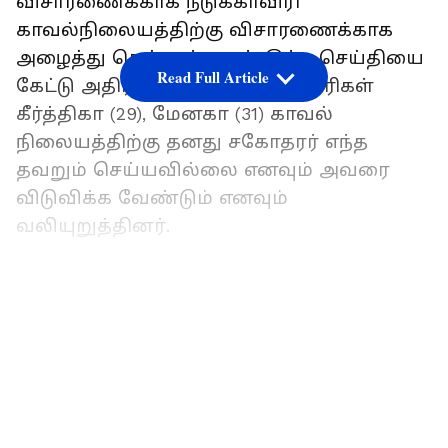
விசாரணைக்காக நடுக்காவிரி
காவல்நிலையத்திற்கு விசாரணைக்காக
அழைத்து சென்றுள்ளனர். இந்த செய்தியை
Read Full Article
கேட்டு அதிர்ச்சி அடைந்த சகோதரிகள்
கீர்த்திகா (29), மேனகா (31) காவல்
நிலையத்திற்கு தனது சகோதரர் எந்த
தவறும் செய்யவில்லை எனவும் அவரை
விடுவிக்க வேண்டும் எனவும்
வலியுறுத்தினர்.
இதையும் படிங்க:
LATEST VIDEOS
கோவை மட்டுமல்ல
இந்த மாவட்டங்களிலும் கொட்டோ
கொட்டுன்னு கொட்ட போகுதாம் மழை!
வானிலை மையம்!