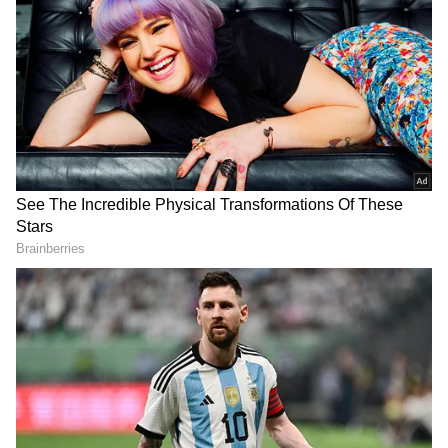
DOWNLOAD APP
காவல்நிலையம் முன்பு விஷம் அருந்தி
தற்கொலை