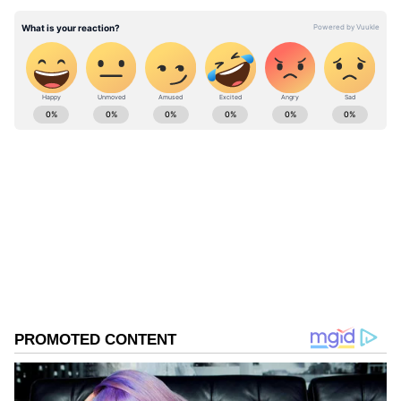
ABOUT THE AUTHOR
vinoth kumar
VK
வினோத்குமார் 10 ஆண்டுகளாக
செய்தித்துறையில் பணியாற்றி வரும் இவர்.
கடந்த 2018ம் ஆண்டு முதல் ஏசியாநெட் நியூஸ்
தமிழில் சப்-எடிட்டராக பணியாற்றி வருகிறார்.
காவல்
டிஜிட்டல் மீடியா குறித்து நன்கு அனுபவம்
தமிழ்நாடு
கொண்டவர். தமிழ்நாடு, அரசியல், குற்றம்
Published :
Apr 09 2025, 02:49 PM IST
செய்திகளை எழுதுவதில் ஆர்வம் கொண்டவர்.
Follow Us