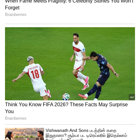
தள்ளுபடி செய்யாத அரசுக்கு
கண்டனம்!
மேகதாட்டு விவகாரத்தில்
அரசின் மெத்தனப் போக்கைக்
கடுமையாகத் தாக்கிய
பிரேமலதா விஜயகாந்த் !