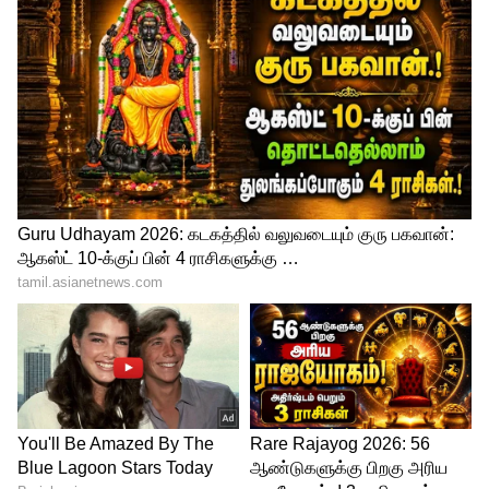
இதுதொடர்பாக கோயில் நிர்வாக
அதிகாரிகளும், காவல் துறையினரும்
தொடர்ந்து விசாரணை
நடத்திவருகின்றனர். இதனை தொடர்ந்து
அங்கு மாவட்ட ஆட்சியருடன் அமைச்சர்