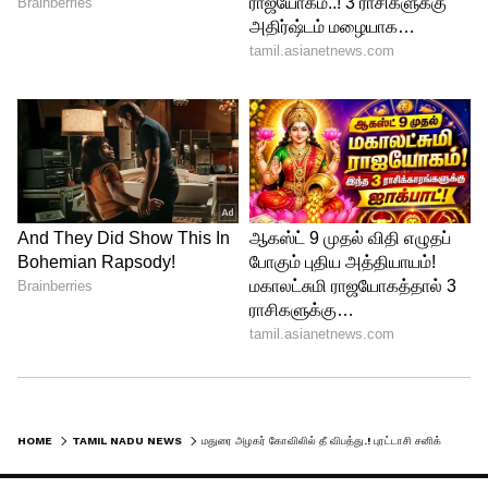
மூர்த்தி நேரில் சென்று பார்வையிட்டு ,
விரைந்து உரிய நடவடிக்கைகளை
எடுக்குமாறு கூறினார். இந்த சம்பவம்
பெரும் பரபரப்பை ஏற்படுத்தி உள்ளது.
இதையும் படிங்க..
இன்ஸ்டாகிராம்
காதலில் குழந்தையை பெற்றெடுத்த +1
வகுப்பு மாணவி - அதிர்ச்சி சம்பவம்
HOME
TAMIL NADU NEWS
மதுரை அழகர் கோவிலில் தீ விபத்து.! புரட்டாசி சனிக்கிழமையில் துயர சம்பவம் - பரபரப்பு சம்பவம் !