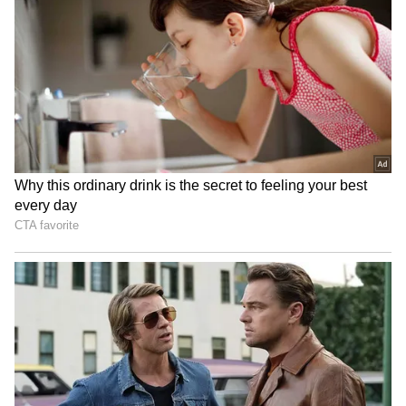
வெற்றி!
தீ விபத்தால், கோயிலைச் சுற்றியுள்ள பகுதி
புகைமூட்டமாக காட்சியளித்தது. இந்த
தீவிபத்தில் பக்தர்கள் யாருக்கும் பாதிப்பு
இல்லை என்றாலும் அந்த அறையில் இருந்த
சுவாமியின் படங்கள் அனைத்தும் எரிந்து
தீக்கிரையானது. புரட்டாசி
சனிக்கிழமையன்று இச்சம்பவம் நடந்தது
பக்தர்கள் மனதில் வேதனையையும்
அதிர்ச்சியையும் ஏற்படுத்தியுள்ளது.