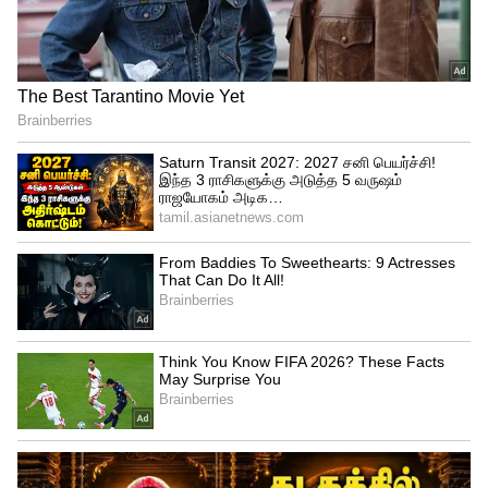
இதையும் படிங்க..
கேரளா மூத்த சிபிஎம்
தலைவர் மறைவு - யார் இந்த கொடியேரி
பாலகிருஷ்ணன் ?