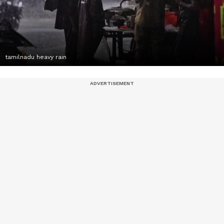
tamilnadu heavy rain