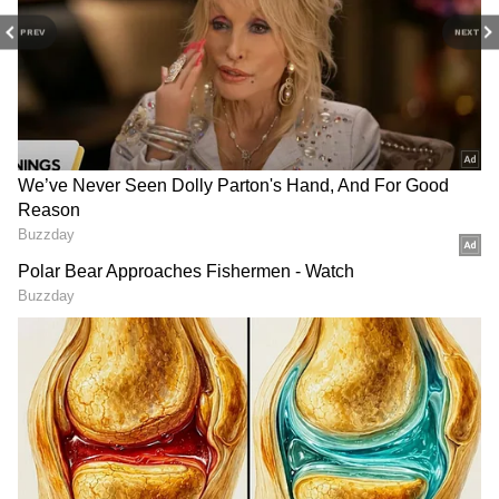
PREV
NEXT
20ம் தேதி தமிழகத்தில் ஒருசில
இடங்களிலும், புதுவை மற்றும் காரைக்கால்
பகுதிகளிலும் இடி, மின்னலுடன் கூடிய
லேசானது முதல் மிதமான மழை
பெய்யக்கூடும். கோயம்புத்தூர் மாவட்ட
மலைப்பகுதிகள் மற்றும் நீலகிரி
RECOMMENDED STORIES
மாவட்டத்தில் ஓரிரு இடங்களில் கனமழை
பெய்ய வாய்ப்புள்ளது.
சென்னை மற்றும் புறநகர்
பகுதிகளுக்கான வானிலை
முன்னறிவிப்பு: