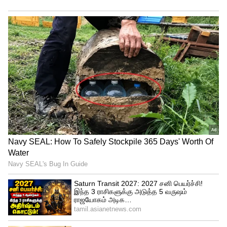
TNPL தொடரில் கோவை கிங்ஸ்
அதிரடி வெற்றி: சேலம்
ஸ்பார்ட்டன்ஸை வீழ்த்தி கெத்து
காட்டுமா கோவை!
அடுத்த 48 மணி நேரத்திற்கு வானம் ஓரளவு
மேகமூட்டத்துடன் காணப்படும். நகரின்
ஒருசில பகுதிகளில் இடி மின்னலுடன் கூடிய
லேசானது முதல் மிதமான மழை பெய்ய
வாய்ப்புள்ளது. அதிகபட்ச வெப்பநிலை 35-
36° செல்சியஸை ஓட்டியும், குறைந்தபட்ச
வெப்பநிலை 28-29°செல்சியஸை ஒட்டியும்
இருக்கக்கூடும்.