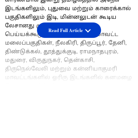
இடங்களிலும், புதுவை மற்றும் காரைக்கால்
பகுதிகளிலும் இடி, மின்னலுடன் கூடிய
லேசானது முதல் மிதமான மழை
Read Full Article
பெய்யக்கூடும். கோயம்புத்தூர் மாவட்ட
மலைப்பகுதிகள், நீலகிரி, திருப்பூர், தேனி,
திண்டுக்கல், தூத்துக்குடி, ராமநாதபுரம்,
மதுரை, விருதுநகர், தென்காசி,
திருநெல்வேலி மற்றும் கன்னியாகுமரி
மாவட்டங்களில் ஓரிரு இடங்களில் கனமழை
பெய்ய வாய்ப்புள்ளது.
LATEST VIDEOS
இதையும் படிங்க:
School Holiday: குட்நியூஸ்!
ஆகஸ்ட் 24, 25, 26 ஆகிய 3 நாட்களுக்கு
பள்ளிகளுக்கு தொடர் விடுமுறை!