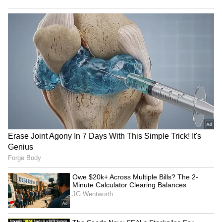
வெற்றி!
சென்னையை பொறுத்தவரை:
அடுத்த 48 மணி நேரத்தகுற்கு வானம்‌
ஓரளவு மேகமூட்டத்துடன்‌ காணப்படும்‌.
நகரின்‌ சில இடங்களில்‌ இடி மின்னலுடன்‌