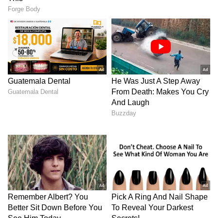
26.05.2022. 27.05.2022: இலட்சதீவு, கேரளா
மற்றும்‌ அதனை ஒட்டிய குமரிக்கடல்‌ மற்றும்‌
தென்தமிழக கடலோர பகுதிகளில்‌
சூறாவளிக்காற்று மணிக்கு 40 முதல்‌ 50
கிலோ மீட்டர்‌ வேகத்தில்‌ வீசக்கூடும்‌.
மேற்குறிப்பிட்ட நாட்களில்‌ மீனவர்கள்‌
இப்பகுதிகளுக்கு செல்ல வேண்டாமென்று
அறிவுறுத்தப்படுகிறார்கள்‌ என்று அதில்
குறிப்பிடப்பட்டுள்ளது.
மேலும் படிக்க:
ஷாக்..! ஆவினில் பணி