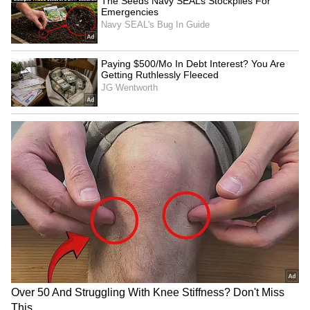
கூடிய லேசான / மிதமான மழை
பெய்யக்கூடும்‌. அதிகபட்ச வெப்பநிலை 38
டிகிரி செல்சியஸ்‌ மற்றும்‌ குறைந்தபட்ச
வெப்பநிலை 29 டிகிரி செல்‌சியஸை ஒட்டி
இருக்கக்கூடும்‌.
மீனவர்களுக்கான எச்சரிக்கை :