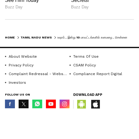
நியமன முறைகேடு.. சிக்கியது முக்கிய
ஆவணம்.. 30 பேருக்கு சம்மன்..
HOME
TAMIL NADU NEWS
உஷார்.. இன்று 10 மாவட்டங்களில் கனமழை.. சென்னையில் மிதமான மழை.. வானிலை அப்டேட்
About Website
Terms Of Use
Privacy Policy
CSAM Policy
Complaint Redressal - Website
Compliance Report Digital
Investors
FOLLOW US ON
DOWNLOAD APP
© Copyright 2026 Asianxt Digital Technologies Private Limited (Formerly
known as Asianet News Media & Entertainment Private Limited) | All Rights
Reserved