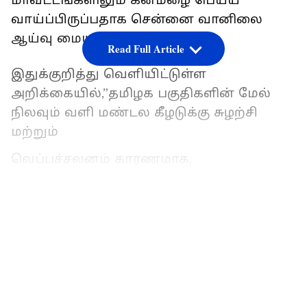
மாவட்டங்களிலும் கனமழை பெய்ய
வாய்ப்பிருப்பதாக சென்னை வானிலை
ஆய்வு மையம் தெரிவித்துள்ளது.
Read Full Article
இதுக்குறித்து வெளியிட்டுள்ள
அறிக்கையில்,”தமிழக பகுதிகளின்‌ மேல்‌
நிலவும்‌ வளி மண்டல கீழடுக்கு சுழற்சி
மற்றும்‌
வெப்பச்சலனம்‌ காரணமாக,
LATEST VIDEOS
26.05.2022: தமிழ்நாடு, புதுவை மற்றும்‌
காரைக்கால்‌ பகுதிகளில்‌ ஒரு சில
இடங்களில்‌ இடி மின்னலுடன்‌ கூடிய
லேசானது முதல்‌ மிதமான மழை
பெய்யக்கூடும்‌. நீலகிரி, கோவை, திருப்பூர்‌,