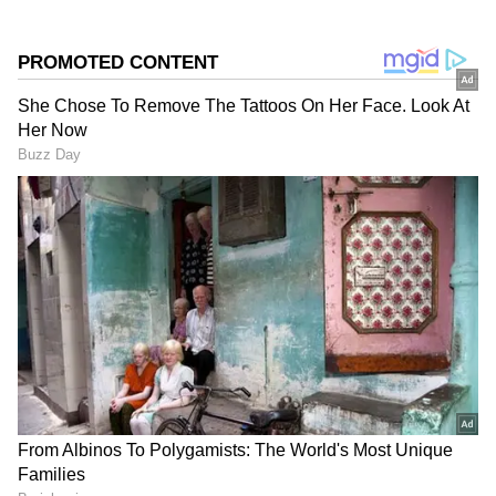
தேதிகளில் வடமேற்கு வங்கக்கடல்
பகுதிகளுக்கும் செல்ல வேண்டாம் என
அறிவுறுத்தப்படுகிறார்கள். கடந்த 24 மணி
நேரத்தில் தமிழகம் மற்றும் புதுவையில்
ஒருசில இடங்களில் மழை பெய்துள்ளது.
அதிகபட்சமாக கிருஷ்ணகிரி மாவட்டம்
ஊத்தங்கரை, திருப்பத்தூர் மாவட்டம்
வடபுதுபட்டு ஆகிய இடங்களில் தலா 5
செ.மீ. மழை பதிவாகியுள்ளது. அடுத்து வரும்
24 மணி நேரத்தை பொறுத்த வரை தமிழகம்
மற்றும் புதுவையில் ஒருசில இடங்களில்
லேசானது முதல் மிதமான மழை பெய்ய
DOWNLOAD APP
கூடும்.