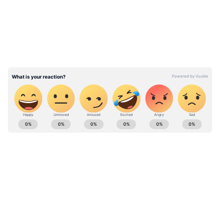
வடகிழக்கு திசையில் நகர்ந்து செல்ல
கூடும்.
ABOUT THE AUTHOR
Narendran S
NS
கனமழை
தமிழ்நாடு
இதன் காரணமாக மீனவர்கள் 10 மற்றும் 11
Follow Us
ஆம் தேதி மத்திய மேற்கு வங்கக்கடல்
பகுதிகளுக்கும், 11 மற்றும் 12 ஆம்