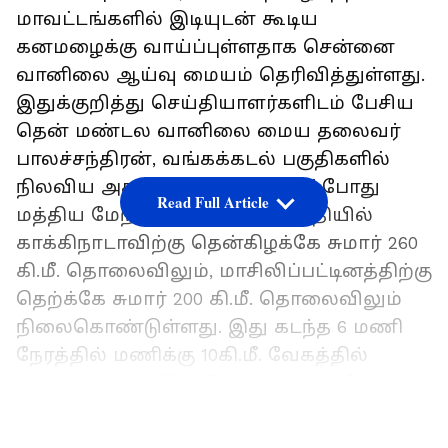
மாவட்டங்களில் இடியுடன் கூடிய
கனமழைக்கு வாய்ப்புள்ளதாக சென்னை
வானிலை ஆய்வு மையம் தெரிவித்துள்ளது.
இதுக்குறித்து செய்தியாளர்களிடம் பேசிய
தென் மண்டல வானிலை மைய தலைவர்
பாலச்சந்திரன், வங்கக்கடல் பகுதிகளில்
நிலவிய அசானி தீவிர புயல் தற்போது
Read Full Article
மத்திய மேற்கு வங்கக்கடல் பகுதியில்
காக்கிநாடாவிற்கு தென்கிழக்கே சுமார் 260
கி.மீ. தொலைவிலும், மாசிலிப்பட்டினத்திற்கு
தெற்க்கே சுமார் 200 கி.மீ. தொலைவிலும்
நிலைகொண்டுள்ளது. இது கடந்த 6 மணி
நேரத்தில் மணிக்கு 10கி.மீ. வேகத்தில்
நகர்ந்துள்ளது. இது தொடர்ந்து வடமேற்கு
திசையில் நகர்ந்து இன்றிரவு ஆந்திர
LATEST VIDEOS
கடற்கரைக்கு அருகில் வந்து பின்னர்