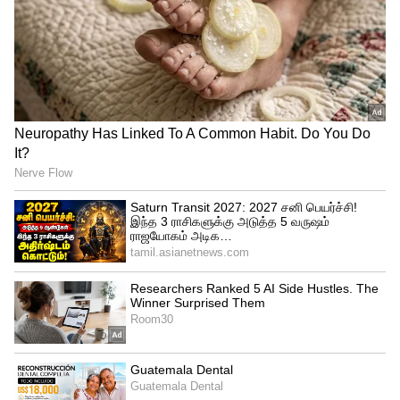
மனிதநேய மக்கள் கட்சி எம்.எல்.ஏ
ஜவாஹிருல்லா பரபரப்பு பேட்டி
தமிழ்நாடு பட்ஜெட் கூட்டத்தொடர்:
சபாநாயகர் ஜே.சி.டி. பிரபாகரன்
சென்னை மற்றும் புறநகரை பொறுத்த
செய்தியாளர் சந்திப்பு
வரையில் வானம் மேக மூட்டத்துடன்
காணப்படும். நகரின் சிலப்பகுதிகளில்
அவ்வப்போது லேசானது முதல் மிதமான
மழைபெய்யக் கூடும். நாளை தமிழ்நாடு,
புதுச்சேரி, காரைக்காலில் ஒரு சில
இடங்களில் இடி மின்னலுடன் கூடிய
கனமழை பெய்யக்கூடும். மே 12 முதல் 14
ஆம் தேதி வரை தமிழ்நாடு, புதுச்சேரி,
காரைக்கால் பகுதிகளில் மிதமான மழை
நீடிக்கும். காஞ்சிபுரம், செங்கல்பட்டு,