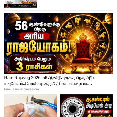
திருவள்ளூர் உள்ளிட்ட 11 மாவட்டங்களில்
கனமழைக்கு வாய்ப்புள்ளது. சென்னையில்
அடுத்த 2 நாட்களுக்கு வானம்
மேகமூட்டத்துடன் இருக்கும். மேலும்
அவ்வப்போது இடி, மின்னலுடன் மழை
விட்டு விட்டு பெய்யக்கூடும் என்று
தெரிவித்துள்ளார்.