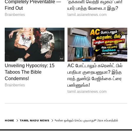
தான் நடமாடும் மருத்துவ குழுவிற்கு
மருத்துவர் போல் அதிகாரம் செய்து
வருகிறார்.
கூட்டுக்களவாணி
HOME
TAMIL NADU NEWS
"என்ன ஒன்னும் செய்ய முடியாது!" அரசு சம்பளத்தில் சொந்த கிளினிக்! கேமராவில் சிக்கியும் மிரட்டும் மருத்துவர்! 7 ஆண்டுகால பகல் கொள்ளை!