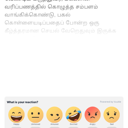
வரிப்பணத்தில் கொழுத்த சம்பளம்
வாங்கிக்கொண்டு, பகல்
கொள்ளையடிப்பதைப் போன்ற ஒரு
கீழ்த்தரமான செயல் வேறெதுவும் இருக்க
முடியாது. சிவகங்கை மாவட்டம்,
முத்தனேந்தல் அரசு ஆரம்ப சுகாதார
LATEST VIDEOS
நிலையத்தில் பி.எம்.ஓ-வாக பணியாற்றி
வந்த டாக்டர் மார்கண்டன் மருத்துவ
பணிகளை தவிர்த்து அனைத்து கிரிமினல்
வேலைகளையும் செய்து வருகிறார்.
அரசு சம்பளத்தில் சொந்த கிளினிக்
அரசு மருத்துவமனையில் முழுநேரம்
பணியாற்றி, ஏழை எளிய மக்களின்
ABOUT THE AUTHOR