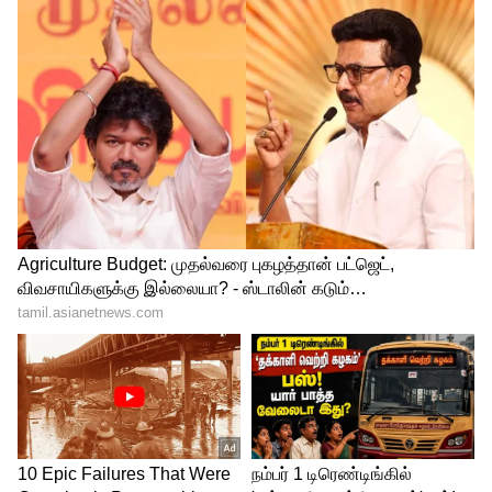
மருத்துவமனை பக்கம் இவர் தலை வைத்தே
பார்ப்பதில்லை. அரசு வழங்கும்
லட்சக்கணக்கான ரூபாய் சம்பளத்தை
வாங்கிக்கொண்டு, அந்த நேரத்தை தனது
கல்லாவை நிரப்பப் பயன்படுத்தி வந்தார்.
அரசையும், அதிகாரிகளையும் போலி
'ரிப்போர்ட் கொடுத்து ஏமாற்றி வந்துள்ளார்.
தான் நடமாடும் மருத்துவ குழுவுடன்
ஃபீல்டுக்குச் சென்று மக்களுக்கு சிகிச்சை
செய்ததாக கடந்த 2 வருடங்களாக
மேலிடத்திற்கு தகவல்களை அனுப்பி நம்ப
வைக்கிறார். இதற்கு அவருக்குத்
துணையாக இருப்பது ஸ்டாஃப் நர்ஸ்
அக்கினி வீரன். ஸ்டாப் நர்ஸ் அக்கினி வீரன்