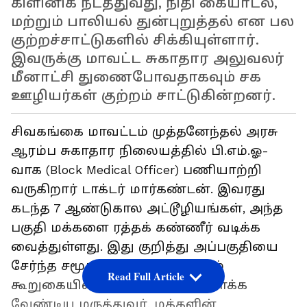
கிளினிக் நடத்துவது, நிதி கையாடல்,
மற்றும் பாலியல் துன்புறுத்தல் என பல
குற்றச்சாட்டுகளில் சிக்கியுள்ளார்.
இவருக்கு மாவட்ட சுகாதார அலுவலர்
மீனாட்சி துணைபோவதாகவும் சக
ஊழியர்கள் குற்றம் சாட்டுகின்றனர்.
சிவகங்கை மாவட்டம் முத்தனேந்தல் அரசு
ஆரம்ப சுகாதார நிலையத்தில் பி.எம்.ஓ-
வாக (Block Medical Officer) பணியாற்றி
வருகிறார் டாக்டர் மார்கண்டன். இவரது
கடந்த 7 ஆண்டுகால அட்டூழியங்கள், அந்த
பகுதி மக்களை ரத்தக் கண்ணீர் வடிக்க
வைத்துள்ளது. இது குறித்து அப்பகுதியை
சேர்ந்த சமூக ஆர்வலர் சண்முகம்
Read Full Article
கூறுகையில்: மக்களின் உயிர் காக்க
வேண்டிய மருத்துவர், மக்களின்