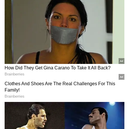
RECOMMENDED STORIES
Tamil Nadu Agri Budget:
தமிழ்நாடு சட்டமன்ற
இனி தடையில்லா
நிகழ்வுகள்: மனிதநேய
விவசாயம் சாத்தியம்..!
மக்கள் கட்சி எம்.எல்.ஏ
இலவச மின்சாரத்துக்காக
ஜவாஹிருல்லா பரபரப்பு
ரூ.7,432 கோடி ஒதுக்கீடு..!
பேட்டி
Related Articles