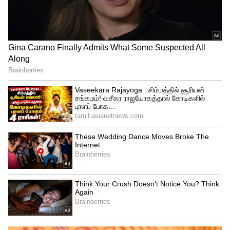
இதுகுறித்து அப்பகுதி மக்கள் கூறுகையில்,
"முத்தனேந்தல் , நடமாடும் மருத்துவ குழு
மருத்துவர் மார்கண்டனை கடந்த ஆண்டு
வட்டார மருத்துவ அலுவலராக, மாவட்ட
சுகாதார அலுவலர் டாக்டர் மீனாட்சி
நியமித்திருந்தார். இந்த மார்கண்டன்
காலை முதல் மதியம் வரை இடைக்காட்டூர்
கிளினிக், மாலை வேளையில் மானாமதுரை
கிளினிக். வாரத்தில் வெள்ளிக்கிழமை
மட்டும் அரசு பணிக்கு ஒரு 'விசிட்'
அடிப்பதோடு சரி. மீதி ஆறு நாட்களும் அரசு