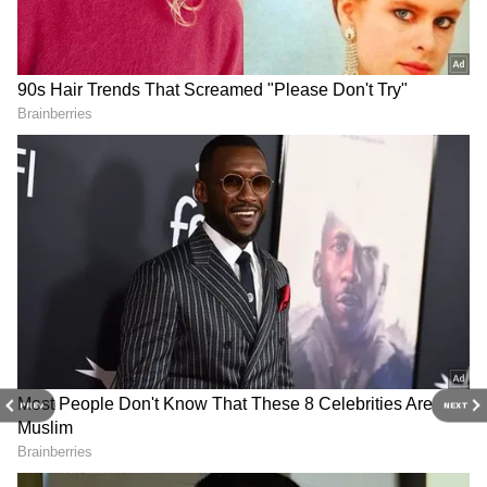
ஊழியர்களை மிரட்டுவதோடு, என்னை
யாரும் எதுவும் செய்ய முடியாது என
சவால்விட்டு வருகிறார். ஏற்கெனவே
இருந்த அதிகாரி இவரது அட்டூழியங்களை
கண்டும் காணாமல் இருந்ததால்
DOWNLOAD APP
மார்க்கண்டனின் ஆட்டம் உச்சத்தில்
இருந்தது. இப்போது புதிதாக வந்துள்ள
அதிகாரிகளும், மாவட்ட ஆட்சியரும்
மார்க்கண்டனின் கிரிமினல்
நடவடிக்கைகளை விசாரித்து உண்மையை
உணர்ந்து நடவடிக்கை எடுக்க முற்பட்ட
போது அவர்கள் மீதே புகார் அளிப்பேன் என
மிரட்டுகிறார்.
PREV
NEXT