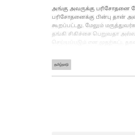
அங்கு அவருக்கு பரிசோதனை மே
பரிசோதனைக்கு பின்பு தான் அவ
கூறப்பட்டது. மேலும் மருத்துவ
தங்கி சிகிச்சை பெறுவதா அல்லத
செய்யப்படும் என முதற்கட்ட த
தமிழ்நாடு
ABOUT THE AUTHOR
NS
Narendran S