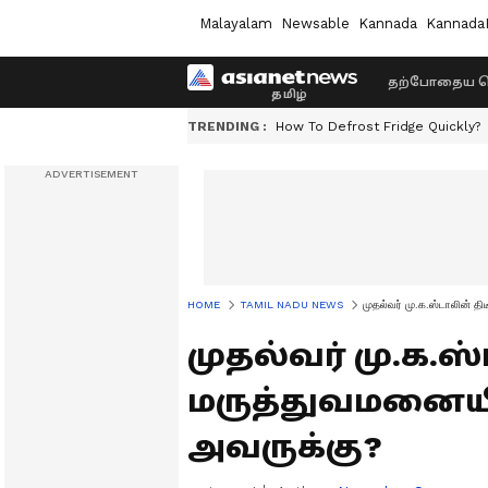
Malayalam
Newsable
Kannada
Kannada
தற்போதைய ச
TRENDING :
How To Defrost Fridge Quickly?
HOME
TAMIL NADU NEWS
முதல்வர் மு.க.ஸ்டாலின் த
முதல்வர் மு.க.ஸ
மருத்துவமனையில
அவருக்கு?