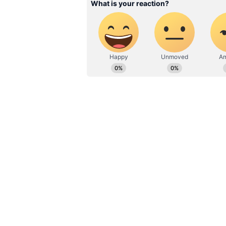
இதையும் படிங்க:
இந்தியாவில்
நடக்கிறது, ஆனால்..? அமைச்
இந்த நிலையில் முதல்வர் மு.க
வெளியிட்டுள்ள அறிக்கையில், 
தொடர்பாக வழக்கமாக மேற்கொள
மருத்துவமனைக்கு வந்ததாக தெர
மு.க.ஸ்டாலின் போரூர் மருத்
போலீஸார் பாதுகாப்பு பணியில் ஈ