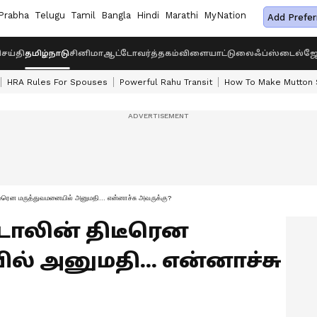
Prabha
Telugu
Tamil
Bangla
Hindi
Marathi
MyNation
Add Prefer
ெய்தி
தமிழ்நாடு
சினிமா
ஆட்டோ
வர்த்தகம்
விளையாட்டு
லைஃப்ஸ்டைல்
ஜோ
HRA Rules For Spouses
Powerful Rahu Transit
How To Make Mutton S
ிடீரென மருத்துவமனையில் அனுமதி... என்னாச்சு அவருக்கு?
்டாலின் திடீரென
் அனுமதி... என்னாச்சு