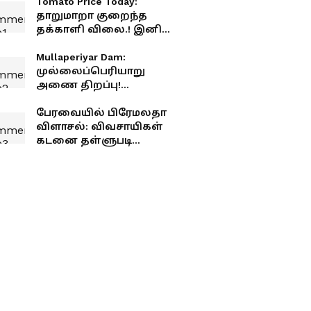
Tomato Price Today:
தாறுமாறா குறைந்த
தக்காளி விலை.! இனி
தினமும் தக்காளி
தொக்குதான் வீட்டுல.!
Mullaperiyar Dam:
முல்லைப்பெரியாறு
அணை திறப்பு!
தமிழகத்திற்கு வருகிறது
தண்ணீர்.!
பேரவையில் பிரேமலதா
விளாசல்: விவசாயிகள்
கடனை தள்ளுபடி
செய்யாத அரசுக்கு
கண்டனம்!