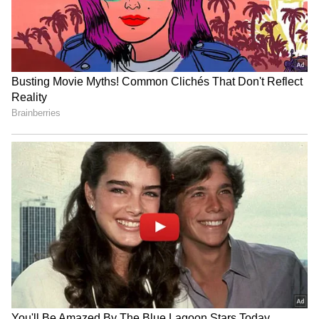
இதனால், பாசனத்துக்கு தண்ணீர்
இல்லாமல், விவசாயப்
பாதிப்புக்குள்ளாகியிருக்கிறார்கள். மேலும்,
அணைகள் தூர்வாரப்படாததால், முழுக்
கொள்ளளவில் நீரை தேக்க முடியவில்லை.
ஏரி, குளங்களை ஆக்கிரமித்து,
நீர்நிலைகளைச் சுரண்டிக்
கொண்டிருக்கின்றனர் திமுகவினர். இவை
எதையும் கண்டுகொள்ளாமல்,
வழக்கம்போல ஒரு குழு அமைத்து, பல
கோடி ரூபாய் மக்கள் வரிப்பணத்தை
வீணடிக்கும் முனைப்பில் இருக்கிறார்
முதலமைச்சர் ஸ்டாலின்.
முதலமைச்சர் மு.க ஸ்டாலின்