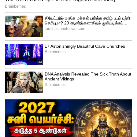
ஒவ்வொரு ஆண்டும் கோடைக் காலத்தில்,
தண்ணீர்ப் பற்றாக்குறை ஏற்படும் என்பது
முதலமைச்சருக்கோ, திமுக மூத்த
அமைச்சர்களுக்கோ தெரியாதா? நிரந்தரத்
தீர்வை நோக்கிய ஒரு தொலை நோக்குத்
திட்டத்தையேனும் இதுவரை அறிவித்தோ,
செயல்படுத்தியோ இருக்கிறதா திமுக?
சென்னையில் மழைநீர் வடிகால் அமைக்கும்
பணிகளையே மூன்றாண்டுகளாக
இழுத்தடித்துக் கொண்டிருக்கிறது திமுக
அரசு. மழை நீரைச் சேகரிக்க,
நீர்நிலைகளைத் தூர்வாருவதிலும்,
சீரமைப்பதிலும் சிறிது கூடக் கவனம்
செலுத்தாததன் விளைவே, தமிழகம்
முழுவதும் நிலவி வரும் தண்ணீர்ப்