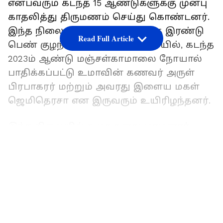
என்பவரும் கடந்த 15 ஆண்டுகளுக்கு முன்பு
காதலித்து திருமணம் செய்து கொண்டனர்.
இந்த நிலையில்,இந்த தம்பதிக்கு இரண்டு
Read Full Article
பெண் குழந்தைகள் உள்ள நிலையில், கடந்த
2023ம் ஆண்டு மஞ்சள்காமாலை நோயால்
பாதிக்கப்பட்டு உமாவின் கணவர் அருள்
பிரபாகரர் மற்றும் அவரது இளைய மகள்
ஜெமிதெரசா என இருவரும் உயிரிழந்தனர்.
இந்த நிலையில் உமா தனது மாமனார்
வீட்டில் தனது மூத்த மகள் மரியஜெலினா
LATEST VIDEOS
(11) உடன் வசித்து வந்தார். இந்த நிலையில்
மாமனாருக்கும், அவருக்கும் குடும்ப
சொத்தை பங்கிடுவதில் தகராறு
ஏற்பட்டதாகக் கூறப்படுகிறது. இதனால்
ஆத்திரம் அடைந்த அவரது மாமனார்