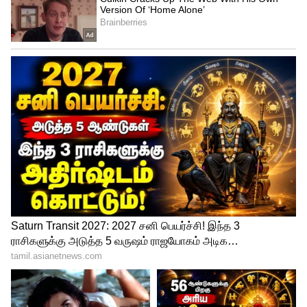
இதன் அடிப்படையில் போலீசார் தீவிரமாக
விசாரனை நடத்தியதில் அப்பெண்ணின்
மாமனார் குற்றத்தை ஒப்புக்கொண்டார்.
அதன் அடிப்படையில் தற்கொலை வழக்கை
கொலை வழக்காக மாற்றினர். சொத்து
பாகப்பிரிவினையின் காரணமாக தனது
மருமகள் மீது பெட்ரோல் ஊற்றி தீ வைத்து