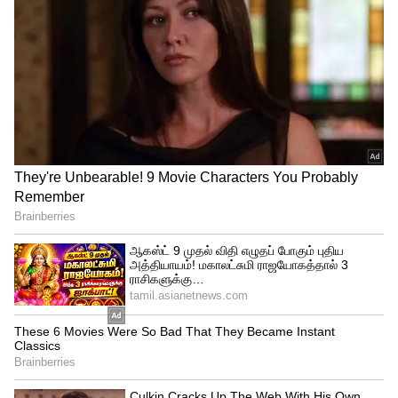
கிங்ஸ் வெற்றி...
தனது தந்தை ஜெயராஜுக்கு என்னை
கொல்ல பார்க்கிறார்கள் என தகவல்
தெரிவித்துள்ளார். இந்த நிலையில்
படுகாயம் அடைந்த அவர் சிகிச்சைக்காக
ராமநாதபுரம் அரசு மருத்துவமனைக்கு
கொண்டு செல்லப்பட்ட நிலையில் சிகிச்சை
பலன் இன்றி உயிரிழந்தார். முன்னதாக
சிகிச்சை பெற்று வந்தபோது அவர் அளித்த
மரண வாக்குமூலத்தில், தனது மாமனார்
ஜேசு தன் மீது பெட்ரோல் ஊற்றியதாக
தெரிவித்தார்.