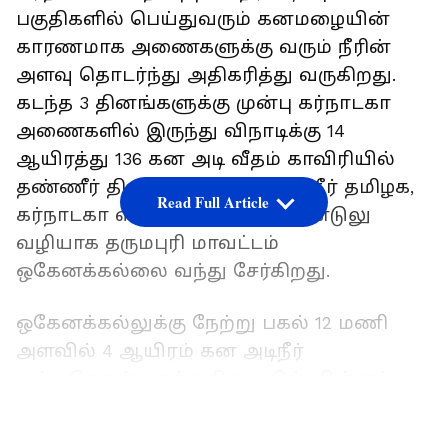
பகுதிகளில் பெய்துவரும் கனமழையின்
காரணமாக அணைகளுக்கு வரும் நீரின்
அளவு தொடர்ந்து அதிகரித்து வருகிறது.
கடந்த 3 தினங்களுக்கு முன்பு கர்நாடகா
அணைகளில் இருந்து விநாடிக்கு 14
ஆயிரத்து 136 கன அடி வீதம் காவிரியில்
தண்ணீர் திறக்கப்பட்டது. இந்த நீர் தமிழக,
Read Full Article
கர்நாடகா எல்லையான பிலிகுண்டுலு
வழியாக தருமபுரி மாவட்டம்
ஒகேனக்கல்லை வந்து சேர்கிறது.
ஒகேனக்கல்லுக்கு நேற்று பகல் 12 மணி
அளவில் 4 ஆயிரம் கன அடிநீர்
வந்துகொண்டிருந்த நிலையில், பின்னர்
அது 8 ஆயிரம் கனஅடியாக அதிகரித்தது.
LATEST VIDEOS
மேலும் நண்பகல் 1 மணிக்கு மேல் நீர்