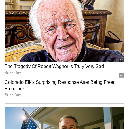
தூத்துக்குடி பனிமய மாதா
கோயில் திருவிழா நிறைவு:
திரளான பக்தர்கள் தரிசனம்!
நம்பர் 1 டிரெண்டிங்கில் 'தக்காளி
வெற்றி கழகம்' பஸ்! யார் பாத்த
வேலைடா இது?