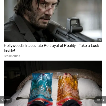
அது 13 ஆயிரம் கன அடியாக
உயர்ந்துள்ளது. நீர் வரத்து
அதிரித்துள்ளதைத் தொடர்ந்து சுற்றுலாப்
பயணிகளின் பாதுகாப்பு கருதி 2வது
நாளாக பரிசல் இயக்க தருமபுரி மாவட்ட
நிர்வாகம் சார்பில் தடை
விதிக்கப்பட்டுள்ளது. இதனால் பரிசல்
பயணம் மேற்கொள்ள ஆர்வமுடன் வந்த
சுற்றுலாப் பயணிகள் ஏமாற்றத்துடன்
திரும்பி சென்றனர்.
RECOMMENDED STORIES
PREV
NEXT