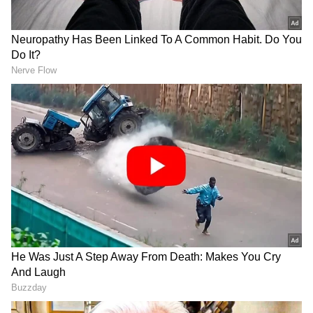
35 வயது ஆன்ட்டி மீது
கே.பி முனுசாமி கிட்ட
க.காதல்..! ஆசை
தோற்றா உங்க பதவி
ஆசையாய் இரவு
காலி..! மாவட்ட
வீட்டிற்கு சென்ற போது
செயலாளர்களை
நடுரோட்டில் ஹரீஷ்
நேரடியாக எச்சரித்த
அலறல்..! நடந்தது
முதலமைச்சர் ஸ்டாலின்
என்ன?
234 தொகுதிகளிலும்
தமிழ் பிக்பாஸ்
தனித்தே போட்டி..! இயேசு
நிகழ்ச்சியை உடனே
மீது சத்தியம் அடித்தார்
தடை செய்யுங்க..!
சீமான்
களத்தில் இறங்கிய
LATEST VIDEOS
வேல்முருகன்