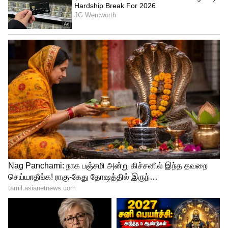
என்று சமூக ஆர்வலர் ஆர். வேலுசாமி
தெரிவித்தார்