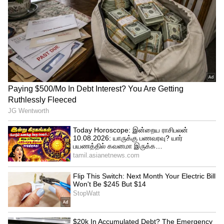
மின்னணு எரியூட்டும் வாகனத்துக்கான
பாகங்கள் கேரளாவில் இருந்து
வாங்கப்பட்டுள்ளது. இதில் ஆம்புலன்ஸ்,
ஜெனரேட்டர் உள்ளிட்ட பல்வேறு
பாகங்களும் அடங்கும். தமிழக அரசு
உதவியுடன் இந்த மொபைல் மின்னணு
எரியூட்டும் வாகனத்தை மக்களுக்காக
ரோட்டரி சங்கம் வழங்க உள்ளது”எனத்
தெரிவித்தார்.
இந்த மொபைல் மின்னணு உடல்எரியூட்டும்
வாகனம் பயன்பாட்டுக்கு வந்தால்,
எரியூட்டும் செலவு பாதியாகக் குறையும்