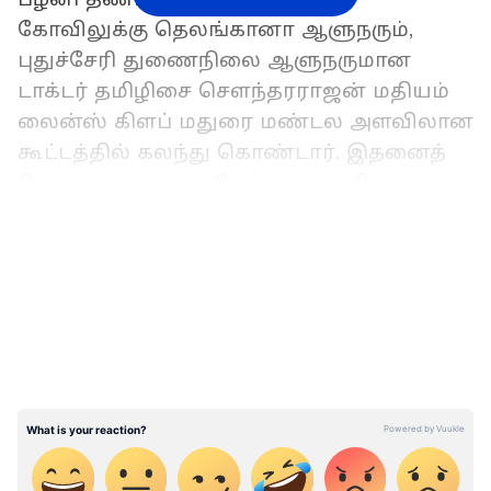
கோவிலுக்கு தெலங்கானா ஆளுநரும்,
புதுச்சேரி துணைநிலை ஆளுநருமான
டாக்டர் தமிழிசை சௌந்தரராஜன் மதியம்
லைன்ஸ் கிளப் மதுரை மண்டல அளவிலான
கூட்டத்தில் கலந்து கொண்டார். இதனைத்
தொடர்ந்து மாலை ரோப் கார் வழியாக
மலைக்கோவிலுக்கு சென்று சாய்ரச்சை
LATEST VIDEOS
கால பூஜையில் கலந்து கொண்டு
குடும்பத்தினருடன் அமர்ந்து
தண்டாயுதபாணி சுவாமியை வழிபட்டார்.