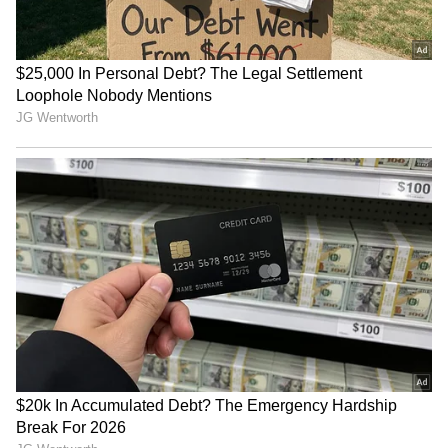
அருண்ராஜ் காரசார பதிலடி!