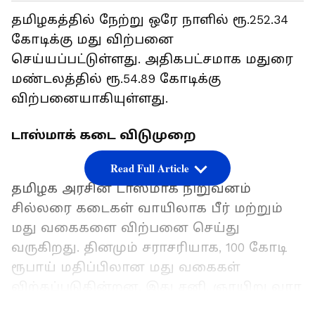
தமிழகத்தில் நேற்று ஒரே நாளில் ரூ.252.34
கோடிக்கு மது விற்பனை
செய்யப்பட்டுள்ளது. அதிகபட்சமாக மதுரை
மண்டலத்தில் ரூ.54.89 கோடிக்கு
விற்பனையாகியுள்ளது.
டாஸ்மாக் கடை விடுமுறை
Read Full Article
தமிழக அரசின் டாஸ்மாக் நிறுவனம்
சில்லரை கடைகள் வாயிலாக பீர் மற்றும்
மது வகைகளை விற்பனை செய்து
வருகிறது. தினமும் சராசரியாக, 100 கோடி
ரூபாய் மதிப்பிலான மது வகைகள்
விற்கப்படுகின்றன. இது சனி, ஞாயிறு வார
விடுமுறை நாட்களில் அதிகரிக்கிறது.