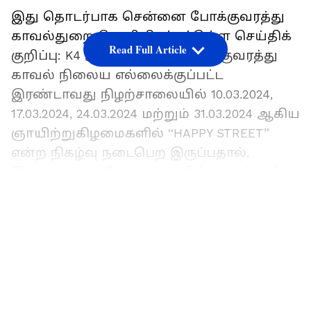
இது தொடர்பாக சென்னை போக்குவரத்து
காவல்துறை வெளியிடப்பட்டுள்ள செய்திக்
Read Full Article
குறிப்பு: K4 அண்ணா நகர் போக்குவரத்து
காவல் நிலைய எல்லைக்குப்பட்ட
இரண்டாவது நிழற்சாலையில் 10.03.2024,
17.03.2024, 24.03.2024 மற்றும் 31.03.2024 ஆகிய
ஞாயிற்றுகிழமைகளில் “HAPPY STREET”
என்ற நிகழ்வு நடைபெற இருப்பதால்,
இரண்டாவது நிழற்சாலையில் புளுஸ்டார்
சந்திப்பு முதல் 2வது நிழற்சாலை X 3வது
LATEST VIDEOS
பிரதான சாலை சந்திப்பு (நல்லி சில்க்ஸ்)
வரை காலை 6.00 மணி முதல் 09.00 மணி
வரை போக்குவரத்து முற்றிலுமாக தடை
செய்யப்பட்டு மேற்கண்ட நிகழ்வுக்காக
ஒதுக்கப்பட்டுள்ளது.