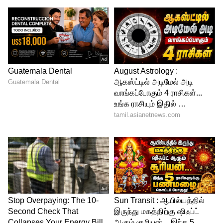
இதையும் படிங்க:
சென்னை வாகன
ஓட்டிகளே தப்பி தவறி கூட 2 நாட்களுக்கு
இந்த பக்கம் போயிடாதீங்க.. அப்புறம்
கஷ்டம் தான்.!