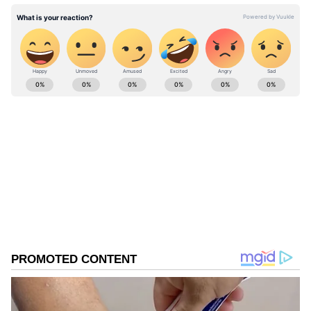
இதையும் படிங்க:
இரண்டே மாதங்களில்
390 வழக்குகள்.. FedEx கூரியர் மோசடி
நிகழ்வது எப்படி? இதை எவ்வாறு
ABOUT THE AUTHOR
தடுப்பது?
vinoth kumar
VK
வினோத்குமார் 10 ஆண்டுகளாக
செய்தித்துறையில் பணியாற்றி வரும் இவர்.
கடந்த 2018ம் ஆண்டு முதல் ஏசியாநெட் நியூஸ்
தமிழில் சப்-எடிட்டராக பணியாற்றி வருகிறார்.
போக்குவரத்து காவல்துறை
டிஜிட்டல் மீடியா குறித்து நன்கு அனுபவம்
கொண்டவர். தமிழ்நாடு, அரசியல், குற்றம்
Published :
Mar 10 2024, 06:20 AM IST
செய்திகளை எழுதுவதில் ஆர்வம் கொண்டவர்.
Follow Us