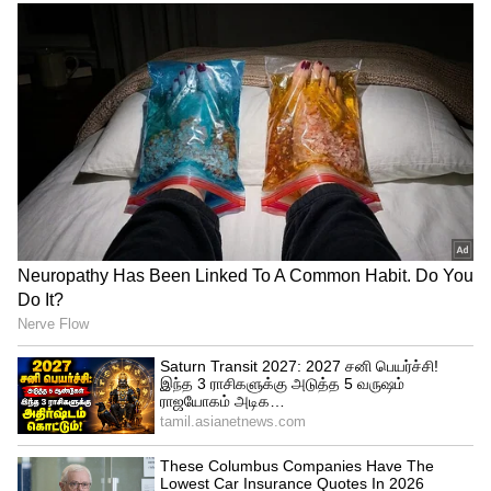
வழியாக திருமங்கலம் முகப்பேர் செல்ல
வேண்டும்.
புளுஸ்டார் சந்திப்பில் 5வது
நிழற்சாலையிருந்து (ஜெஸ்சி மோசஸ்
பள்ளி மார்க்கதிலிருந்து) இரண்டாவது
நிழற்சாலைக்கு (அண்ணாநகர் ரவுண்டானா
நோக்கி) இடதுபுறம் திரும்புவதை தவிர்த்து
5வது நிழற்சாலையில் நேராக சென்று 4வது
நிழற்சாலை வழியே செல்ல வேண்டும்.
மேற்கண்ட போக்குவரத்து மாற்றங்கள்
குறிப்பிட்ட நாட்களில் குறிப்பிட்ட
நேரங்களில் மட்டுமே செயல்படுத்தப்படும்.