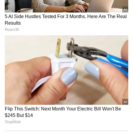
தமிழ்நாடு பட்ஜெட் கூட்டத்தொடர்:
சபாநாயகர் ஜே.சி.டி. பிரபாகரன்
செய்தியாளர் சந்திப்பு
அண்ணாநகர் ரவுண்டானாவிலிருந்து
திருமங்கலம் நோக்கி செல்லும்
வாகனங்கள் 2வது நிழற்சாலையில் நல்லி
சில்க்ஸ் அருகே 3வது பிரதான சாலையில்
இடது புறம் திரும்பி 4வது நிழற்சாலை