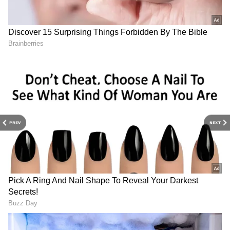
RECOMMENDED STORIES
PREV
NEXT
எனவே, திருமங்கலத்திலிருந்து
அண்ணாநகர் ரவுண்டானா சிந்தாமணி
Chennai Power Cut: இன்று
Chennai Power Cut: எந்த