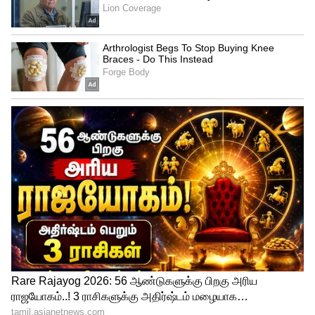
எனவே வாகன ஓட்டிகளும் பொதுமக்களும்
மற்றும் குடியிருப்புவாசிகளும் ஒத்துழைப்பு
தருமாறு சென்னை பெருநகர
போக்குவரத்து காவல் துறை சார்பாக
கேட்டுக்கொள்ளப்படுகிறது என
தெரிவிக்கப்பட்டுள்ளது.