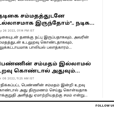
ேரள உயர் நீதிமன்றத்தில் பொதுநலன் வழக்கு
ொடரப்பட்டுள்ளது.
நடிகை சம்மதத்துடனே
ல்லாசமாக இருந்தோம்".. நடிகர்
ிஜய் பாபு வழக்கில் திடீர்
y 26 2022, 01:14 PM IST
ிருப்பம்.. வெளியான புதிய
டிகையுடன் தனக்கு நட்பு இருப்பதாகவும், அவரின்
ம்மதத்துடன் உடலுறவு கொண்டதாகவும்,
கவல்.!
லுக்கட்டாயமாக பாலியல் பலாத்காரம்
ெய்யப்படவில்லை.
ெண்ணின் சம்மதம் இல்லாமல்
றவு கொண்டால் அதுவும்
லாத்காரம் தான்..
r 08 2022, 11:25 AM IST
யர்நீதிமன்றம் பரபரப்பு தீர்ப்பு..
ாதிக்கப்பட்ட பெண்ணின் சம்மதம் இன்றி உறவு
ொண்டால் அது திருமணம் செய்து கொள்வதாக
ாக்குறுதி அளித்து ஏமாற்றியதற்கு சமம் என்று
ேரள உயர் நீதிமன்றம் தெரிவித்துள்ளது.
FOLLOW U