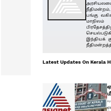
அரசியலமை
நீதிமன்றம்,
பங்கு வகி
மாநிலம் 
பிரதேசத்தி
செயல்படு
இந்தியக் க
நீதிமன்றத்த
Latest Updates On
Kerala H
ஏ
ம
ச
Ap
ஏ