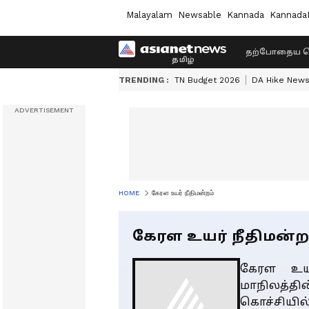
Malayalam
Newsable
Kannada
Kannada
தற்போதைய ச
TRENDING :
TN Budget 2026
DA Hike New
HOME
கேரள உயர் நீதிமன்றம்
கேரள உயர் நீதிமன்ற
கேரள உயர
மாநிலத்த
கொச்சி