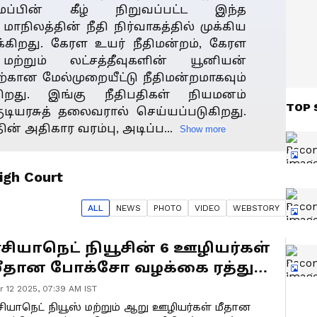
ப்பின் கீழ் நிறுவப்பட்ட இந்த
 மாநிலத்தின் நீதி நிர்வாகத்தில் முக்கிய
க்கிறது. கேரள உயர் நீதிமன்றம், கேரள
மற்றும் லட்சத்தீவுகளின் யூனியன்
ற்கான மேல்முறையீட்டு நீதிமன்றமாகவும்
கிறது. இங்கு நீதிபதிகள் நியமனம்
TOP 
ுடியரசுத் தலைவரால் செய்யப்படுகிறது.
ின் அதிகார வரம்பு, அடிப்ப...
Show more
igh Court
ALL
NEWS
PHOTO
VIDEO
WEBSTORY
சியாநெட் நியூசின் 6 ஊழியர்கள்
ீதான போக்சோ வழக்கை ரத்து
ெய்தது கேரளா உயர் நீதிமன்றம்
r 12 2025, 07:39 AM IST
சியாநெட் நியூஸ் மற்றும் ஆறு ஊழியர்கள் மீதான