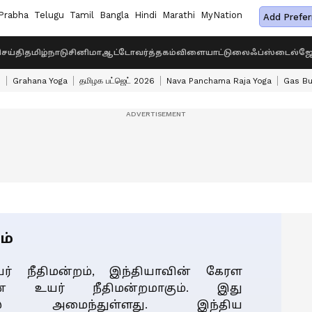
Prabha
Telugu
Tamil
Bangla
Hindi
Marathi
MyNation
Add Prefer
ெய்தி
தமிழ்நாடு
சினிமா
ஆட்டோ
வர்த்தகம்
விளையாட்டு
லைஃப்ஸ்டைல்
ஜோ
s
Grahana Yoga
தமிழக பட்ஜெட் 2026
Nava Panchama Raja Yoga
Gas Bu
ம்
் நீதிமன்றம், இந்தியாவின் கேரள
ின் உயர் நீதிமன்றமாகும். இது
யில் அமைந்துள்ளது. இந்திய