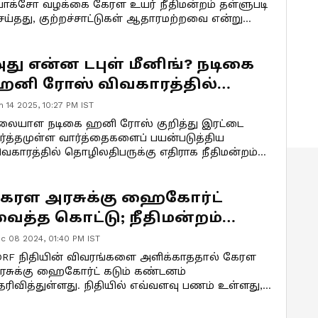
ோக்சோ வழக்கை கேரள உயர் நீதிமன்றம் தள்ளுபடி
ெய்தது, குற்றச்சாட்டுகள் ஆதாரமற்றவை என்று
ூறியது. போதைப்பொருள் துஷ்பிரயோகம் குறித்த
ெய்தித் தொடர் பொது நலனுக்காக இருந்தது
ன்பதை நீதிமன்றம் ஏற்றுக்கொண்டது. மேலும்
து என்ன டபுள் மீனிங்? நடிகை
ழக்கு விசாரணைக்கு போதுமான ஆதாரம் இல்லை
னி ரோஸ் விவகாரத்தில்
ன்றும் கூறியது.
ேரளா நீதிமன்றம் அதிரடி
n 14 2025, 10:27 PM IST
லையாள நடிகை ஹனி ரோஸ் குறித்து இரட்டை
ர்த்தமுள்ள வார்த்தைகளைப் பயன்படுத்திய
ிவகாரத்தில் தொழிலதிபருக்கு எதிராக நீதிமன்றம்
டுமையான கண்டனத்தைப் பதிவு செய்துள்ளது.
ேரள அரசுக்கு ஹைகோர்ட்
ைத்த கொட்டு; நீதிமன்றம்
ரமாரி கேள்வி
c 08 2024, 01:40 PM IST
DRF நிதியின் விவரங்களை அளிக்காததால் கேரள
ரசுக்கு ஹைகோர்ட் கடும் கண்டனம்
ெரிவித்துள்ளது. நிதியில் எவ்வளவு பணம் உள்ளது,
ன் செலவிடப்படவில்லை என நீதிமன்றம் கேள்வி
ழுப்பியுள்ளது. பாஜக தலைவர் பிரகாஷ் ஜவடேகர்