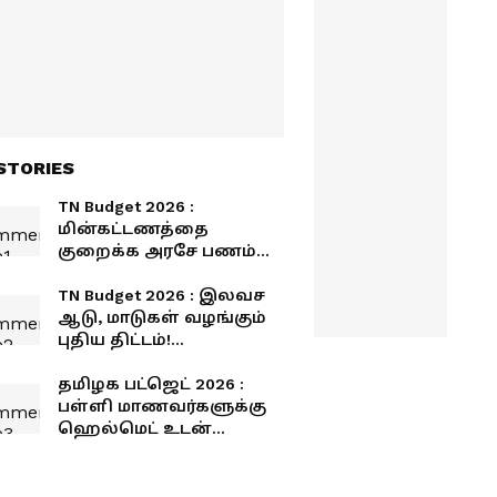
STORIES
TN Budget 2026 :
மின்கட்டணத்தை
குறைக்க அரசே பணம்
தருது... புதிய திட்டத்தின்
முழு விவரம்!
TN Budget 2026 : இலவச
ஆடு, மாடுகள் வழங்கும்
புதிய திட்டம்!
யாருக்கெல்லாம்
கிடைக்கும்?
தமிழக பட்ஜெட் 2026 :
பள்ளி மாணவர்களுக்கு
ஹெல்மெட் உடன்
சைக்கிள்! கல்லூரி
மாணவர்களுக்கு
லேப்டாப்!