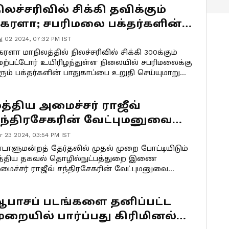
DF-UDF கூட்டணியை விமர்சித்துள்ளார்.
ிலச்சரிவில் சிக்கி தவிக்கும்
ேரளா; சபரிமலை பக்தர்களின்
ாதுகாப்பு குறித்து கேள்வி
g 02 2024, 07:32 PM IST
ழுப்பும் நீதிமன்றம்
ரளா மாநிலத்தில் நிலச்சரிவில் சிக்கி 300க்கும்
ேற்பட்டோர் உயிரிழந்துள்ள நிலையில் சபரிமலைக்கு
ரும் பக்தர்களின் பாதுகாப்பை உறுதி செய்யுமாறு
திமன்றம் அறிவுறுத்தி உள்ளது.
த்திய அமைச்சர் ராஜீவ்
ந்திரசேகரின் வேட்புமனுவை
ிராகரிக்கக் கோரிய மனு
r 23 2024, 03:54 PM IST
ள்ளுபடி
ாடாளுமன்றத் தேர்தலில் முதல் முறை போட்டியிடும்
த்திய தகவல் தொழில்நுட்பத்துறை இணை
மைச்சர் ராஜீவ் சந்திரசேகரின் வேட்புமனுவை
ிராகரிக்கக் கோரிய மனு தள்ளுபடி
ய்யப்பட்டுள்ளது.
பாசப் படங்களை தனிப்பட்ட
ுறையில் பார்ப்பது கிரிமினல்