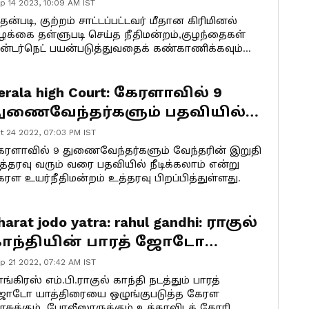
ுற்றம் அல்ல: கேரள உயர்
p 14 2023, 10:09 AM IST
ீதிமன்றம் தீர்ப்பு
ன்படி, குற்றம் சாட்டப்பட்டவர் மீதான கிரிமினல்
ழக்கை தள்ளுபடி செய்த நீதிமன்றம்,குழந்தைகள்
ன்டர்நெட் பயன்படுத்துவதைக் கண்காணிக்கவும்
றிவுரை வழங்கியுள்ளது.
erala high Court: கேரளாவில் 9
ுணைவேந்தர்களும் பதவியில்
ீடிக்கலாம்; உயர்நீதிமன்றம்
t 24 2022, 07:03 PM IST
த்தரவு!!
ேரளாவில் 9 துணைவேந்தர்களும் வேந்தரின் இறுதி
த்தரவு வரும் வரை பதவியில் நீடிக்கலாம் என்று
ேரள உயர்நீதிமன்றம் உத்தரவு பிறப்பித்துள்ளது.
harat jodo yatra: rahul gandhi: ராகுல்
ாந்தியின் பாரத் ஜோடோ
ாத்திரை: கேரள உயர்
p 21 2022, 07:42 AM IST
ீதிமன்றத்தில் வழக்கு
ங்கிரஸ் எம்.பி.ராகுல் காந்தி நடத்தும் பாரத்
ோடோ யாத்திரையை ஒழுங்குபடுத்த கேரள
ரசுக்கும், போலீஸாருக்கும் உத்தரவிடக் கோரி