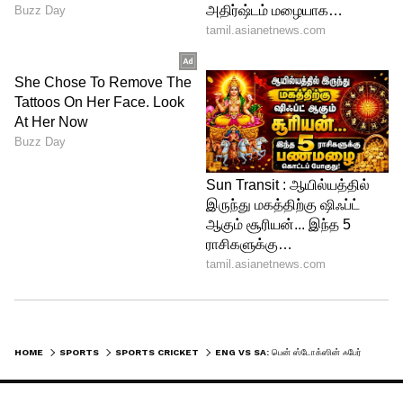
HOME
SPORTS
SPORTS CRICKET
ENG VS SA: பென் ஸ்டோக்ஸின் ஃபேர்வெல் ஒருநாள் போட்டி.! டாஸ் ரிப்போர்ட்