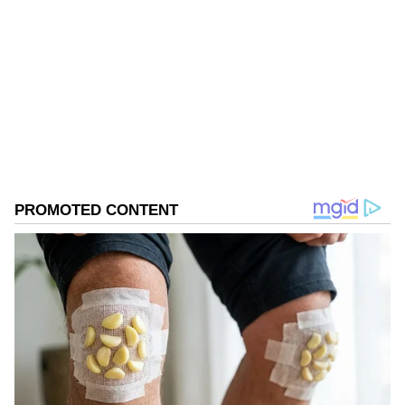
karthikeyan V
KV
Follow Us