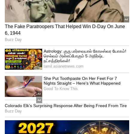
ஜேசன் ராய், ஜானி பேர்ஸ்டோ, ஜோ ரூட்,
பென் ஸ்டோக்ஸ், ஜோஸ் பட்லர் (கேப்டன்,
விக்கெட் கீப்பர்), லியாம் லிவிங்ஸ்டோன்,
மொயின் அலி, சாம் கரன், அடில் ரஷீத்,
ப்ரைடன் கர்ஸ், மேட்டி பாட்ஸ்.