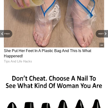
போட்டியான, இந்த தொடரின் முதல்
போட்டியில் டாஸ் வென்ற தென்னாப்பிரிக்க்
கேப்டன் கேஷவ் மஹராஜ் பேட்டிங்கை
தேர்வு செய்தார்.
PREV
NEXT
TNPL: டிஎன்பிஎல்
Ishan Kishan RBI Job:
திரில்லர்: கடைசி வரை
பேங்க் ஆபீஸரான
போராடிய திருச்சி...
இஷான் கிஷன்! மாச
வெற்றியை தட்டிச்சென்ற
சம்பளம் எவ்வளவு
மதுரை!
தெரியுமா?
Brett Lee: பிரீத்தி
Most Educated Cricketer: