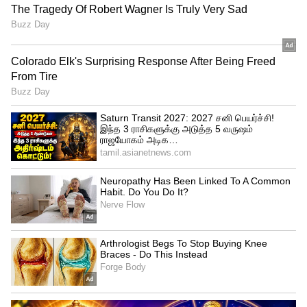
ஆஸ்திரேலிய அணி இந்தியாவில்
சுற்றுப்பயணம் செய்து ஆடிவரும்
நிலையில், டி20 உலக கோப்பை குறித்து
பேசியுள்ள முன்னாள் வீரர் சபா கரிம்,
ஆஸ்திரேலிய அணி வலுவான அணியாக
திகழ்கிறது. அவர்கள் கோப்பையை வெல்ல
வாய்ப்பு அதிகம். டி20 உலக கோப்பை
ஆஸ்திரேலியாவில் நடப்பதும், உலக
கோப்பை மாதிரியான பெரிய தொடர்களை
வெல்லும் உத்திகளை
அறிந்துவைத்திருப்பதும் ஆஸ்திரேலிய
அணி கோப்பையை வெல்லும் வாய்ப்பை
அதிகப்படுத்துகிறது.