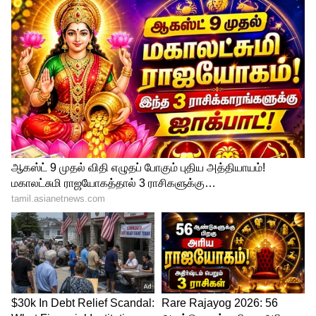
இதையும் படிங்க -
IND vs AUS: 2வது டி20
போட்டிக்கான இந்திய அணியில் ஒரு
அதிரடி மாற்றம்..! உத்தேச ஆடும் லெவன்
ஆஸ்திரேலிய மைதாங்கள் மிகப்பெரியவை.
அங்கு ஸ்கோர் செய்ய பவர் ஹிட்டர்கள்
தேவை. ஆஸ்திரேலிய அணியில் டிம்
டேவிட், க்ளென் மேக்ஸ்வெல் ஆகிய பவர்
ஹிட்டர்கள் உள்ளனர். இந்திய
சுற்றுப்பயணத்தில் மார்கஸ் ஸ்டோய்னிஸ்
மற்றும் மிட்செல் மார்ஷ் ஆகிய 2 பவர்
ஹிட்டர்களும் இல்லை. அவர்களும்
சேர்ந்தால் ஆஸ்திரேலிய அணி மேலும்
வலுவடைந்துவிடும். மீண்டும் டி20 உலக
கோப்பையை வெல்லுமளவிற்கு வலுவான