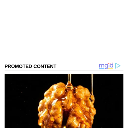
karthikeyan V
KV
டி20 உலகக் கோப்பை
Follow Us