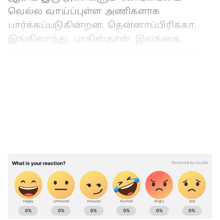
வெல்ல வாய்ப்புள்ள அணிகளாக
பார்க்கப்படுகின்றன. தென்னாப்பிரிக்கா,
இங்கிலாந்து, பாகிஸ்தான், இலங்கை,
நியூசிலாந்து என மற்ற அணிகளும் செம
வலுவாக இருப்பதால் போட்டி கடுமையாக
LATEST VIDEOS
இருக்கும்.
இதையும் படிங்க -
ரிஷப் பண்ட் - தினேஷ்
கார்த்திக் யார் இந்திய அணியில்
ஆடணும்? கில்கிறிஸ்ட்டே சொல்லிட்டார்..
கேளுப்பா ரோஹித்
ABOUT THE AUTHOR