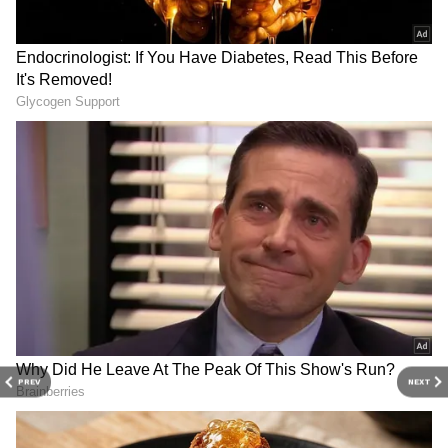
DOWNLOAD APP
ரோஹித் சர்மா தலைமையிலான இந்திய
அணி விராட் கோலி, ராகுல், சூர்யகுமார்,
ஹர்திக் பாண்டியா, பும்ரா, புவனேஷ்வர்
PREV
NEXT
குமார், அஷ்வின், அக்ஸர் படேல், சாஹல்
என பேட்டிங், பவுலிங் என