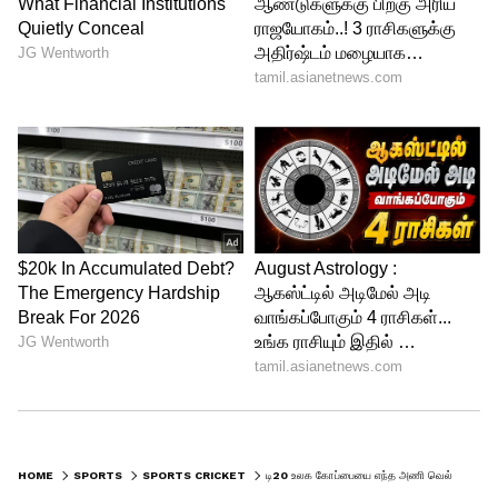
அணியாக திகழ்கிறது ஆஸ்திரேலிய அணி
என்று சபா கரிம் தெரிவித்துள்ளார்.
HOME
SPORTS
SPORTS CRICKET
டி20 உலக கோப்பையை எந்த அணி வெல்லும்..? இந்திய முன்னாள் வீரர் அதிரடி