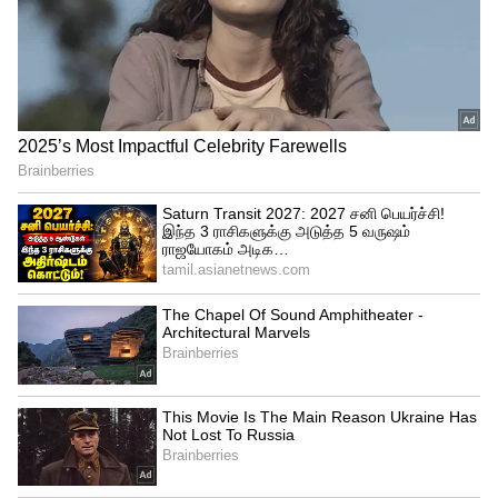
டசன், ஹென்ரிச் கிளாசன் (விக்கெட் கீப்பர்),
டேவிட் மில்லர், வைன் பர்னெல், ரபாடா,
கேஷவ் மஹராஜ், அன்ரிக் நோர்க்யா,
டப்ரைஸ் ஷாம்ஸி.