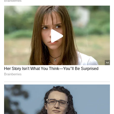
திண்டுக்கல் டிராகன்ஸை வீழ்த்தி
நெல்லை ராயல் கிங்ஸ் அபார
வெற்றி!
சேப்பாக் சூப்பர் கில்லீஸ்
அணியை வீழ்த்தி ஐடிரீம்
திருப்பூர் தமிழன்ஸ் அபார
வெற்றி!
உத்தேச தென்னாப்பிரிக்க அணி:
டெம்பா பவுமா (கேப்டன்), குயிண்டன் டி
காக், ட்வைன் பிரிட்டோரியஸ், வாண்டர்