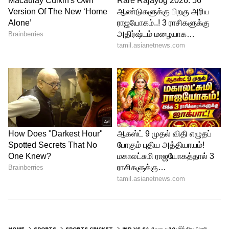
HOME
SPORTS
SPORTS CRICKET
IND VS SA 4வது டி20: இந்திய அணியின் உத்தேச ஆடும் லெவன்..! தென்னாப்பிரிக்க அணியின் நட்சத்திர வீரர் கம்பேக்