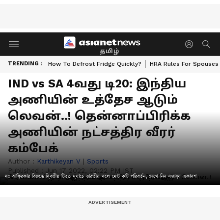
தமிழ்
TRENDING :
How To Defrost Fridge Quickly?
HRA Rules For Spouses
IND vs SA 4வது டி20: இந்திய
அணியின் உத்தேச ஆடும்
லெவன்..! தென்னாப்பிரிக்க
அணியின் நட்சத்திர வீரர்
கம்பேக்
Author :
Karthikeyan V
|
Sports
Published :
Jun 17 2022, 02:22 PM IST
দঃ আফ্রিকার বিরুদ্ধে দ্বিতীয় টি২০ ম্যাচে ভারতীয় দলে মোট কটি পরিবর্তন, দেখে নিন সম্ভাব্য একাদশ