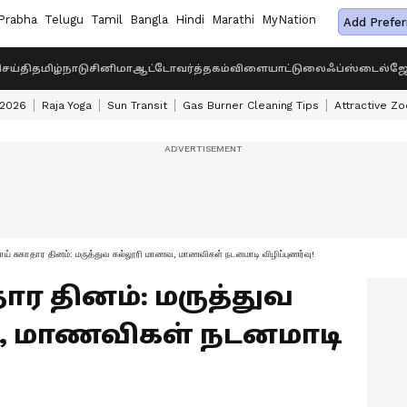
Prabha
Telugu
Tamil
Bangla
Hindi
Marathi
MyNation
Add Prefer
ெய்தி
தமிழ்நாடு
சினிமா
ஆட்டோ
வர்த்தகம்
விளையாட்டு
லைஃப்ஸ்டைல்
ஜோ
 2026
Raja Yoga
Sun Transit
Gas Burner Cleaning Tips
Attractive Zo
ய் சுகாதார தினம்: மருத்துவ கல்லூரி மாணவ, மாணவிகள் நடனமாடி விழிப்புணர்வு!
ார தினம்: மருத்துவ
, மாணவிகள் நடனமாடி