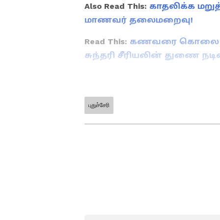
Also Read This:
காதலிக்க மறுத
மாணவர் தலைமறைவு!
Read This:
கணவரை கொலை செய்
சுந்தரி சீரியலின் துணை நட
புதுச்சேரி
ABOUT THE AUTHOR
Rsiva kumar
RK
நான் சிவக்குமார். கம்ப்யூட்
பெற்றுள்ளேன். கடந்த 7 
வருகிறேன். சினிமா, கிரிக்
எழுதி வருகிறேன். தற்போது 
எடிட்டராக பணியாற்றி வருகிறேன
இவருக்கு டிஜிட்டல் மீடியா
ஏசியாநெட் நியூஸ் தமிழில் சப
விளையாட்டு, ஜோதிடம், ஆன்
அதுதொடர்பான சிறப்பு செய்த