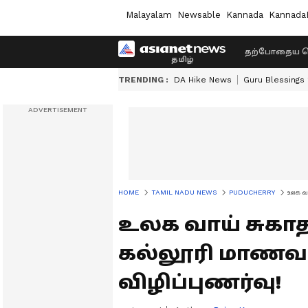
Malayalam
Newsable
Kannada
Kannada
தற்போதைய ச
TRENDING :
DA Hike News
Guru Blessings
HOME
TAMIL NADU NEWS
PUDUCHERRY
உலக வா
உலக வாய் சுகாத
கல்லூரி மாணவ
விழிப்புணர்வு!