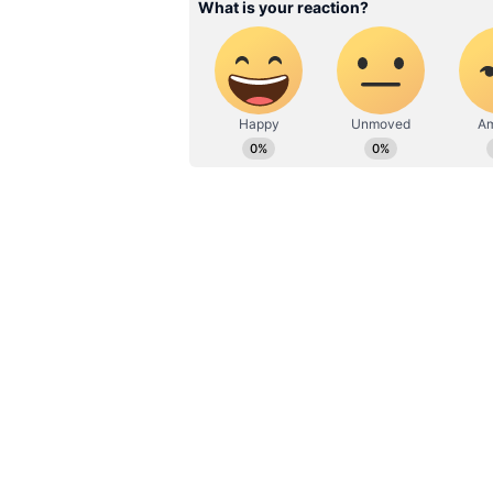
மேலும் படிக்க:
புதுச்சேரியில
தொல்லை; டிஜிபி அலுவலகத்
போராட்டம்